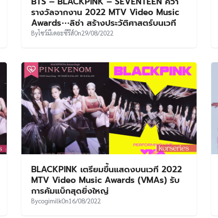
BTS – BLACKPINK – SEVENTEEN คว้า
รางวัลจากงาน 2022 MTV Video Music
Awards⋯ลิซ่า สร้างประวัติศาสตร์บนเวที
By
โชว์มีเดอะซีรีส์
On
29/08/2022
BLACKPINK เตรียมขึ้นแสดงบนเวที 2022
MTV Video Music Awards (VMAs) รับ
การคัมแบ็กสุดยิ่งใหญ่
By
cogimilk
On
16/08/2022