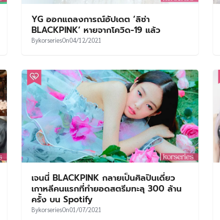
YG ออกแถลงการณ์อัปเดต ‘ลิซ่า
BLACKPINK’ หายจากโควิด-19 แล้ว
By
korseries
On
04/12/2021
เจนนี่ BLACKPINK กลายเป็นศิลปินเดี่ยว
เกาหลีคนแรกที่ทำยอดสตรีมทะลุ 300 ล้าน
ครั้ง บน Spotify
By
korseries
On
01/07/2021