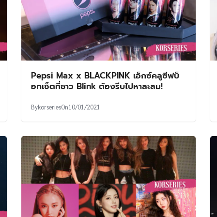
Pepsi Max x BLACKPINK เอ็กซ์คลูซีฟบ็
อกเซ็ตที่ชาว Blink ต้องรีบไปหาสะสม!
By
korseries
On
10/01/2021