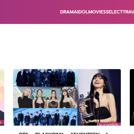
DRAMA
IDOL
MOVIES
SELECT
TRA
earch
r: