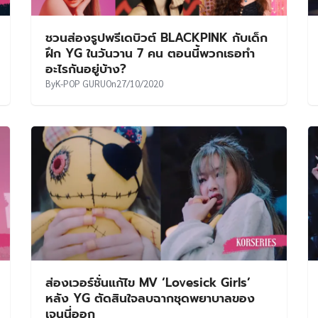
ชวนส่องรูปพรีเดบิวต์ BLACKPINK กับเด็ก
ฝึก YG ในวันวาน 7 คน ตอนนี้พวกเธอทำ
อะไรกันอยู่บ้าง?
By
K-POP GURU
On
27/10/2020
ส่องเวอร์ชั่นแก้ไข MV ‘Lovesick Girls’
หลัง YG ตัดสินใจลบฉากชุดพยาบาลของ
เจนนี่ออก