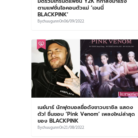
มัดรวมเทรนด์แฟชั่น Y2K ที่กำลังมาแรง
ตามแฟชั่นไอคอนตัวแม่ ‘เจนนี่
BLACKPINK’
By
chuugunn
On
06/09/2022
เนย์มาร์ นักฟุตบอลชื่อดังชาวบราซิล แสดง
ตัว! ชื่นชอบ ‘Pink Venom’ เพลงใหม่ล่าสุด
ของ BLACKPINK
By
chuugunn
On
21/08/2022