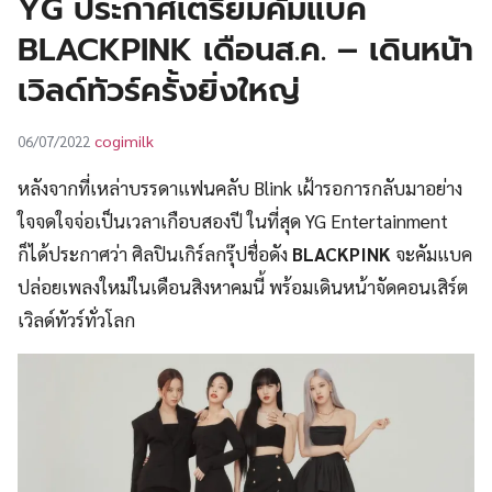
YG ประกาศเตรียมคัมแบค
UT
BLACKPINK เดือนส.ค. – เดินหน้า
เวิลด์ทัวร์ครั้งยิ่งใหญ่
cogimilk
06/07/2022
หลังจากที่เหล่าบรรดาแฟนคลับ Blink เฝ้ารอการกลับมาอย่าง
ใจจดใจจ่อเป็นเวลาเกือบสองปี ในที่สุด YG Entertainment
ก็ได้ประกาศว่า ศิลปินเกิร์ลกรุ๊ปชื่อดัง
BLACKPINK
จะคัมแบค
ปล่อยเพลงใหม่ในเดือนสิงหาคมนี้ พร้อมเดินหน้าจัดคอนเสิร์ต
เวิลด์ทัวร์ทั่วโลก