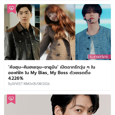
‘คังฮุน–คิมฮเยจุน–ชาอูมิน’ เปิดฉากรักวุ่น ๆ ใน
ออฟฟิศ ใน My Bias, My Boss ด้วยเรตติ้ง
4.226%
By
SVVEET KIM
On
05/08/2026