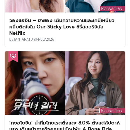
จองแฮอิน – ฮายอง เติมความหวานและเคมีเหนียว
หนึบติดใจใน Our Sticky Love ซีรีส์ออริจินัล
Netflix
By
TANTARAT
On
04/08/2026
‘กงฮโยจิน’ นำทีมโกยเรตติ้งแตะ 8.0% ตั้งแต่สัปดาห์
แรก เดินหน้าภารกิจคุณแม่นักฆ่าใน A Bona Fide