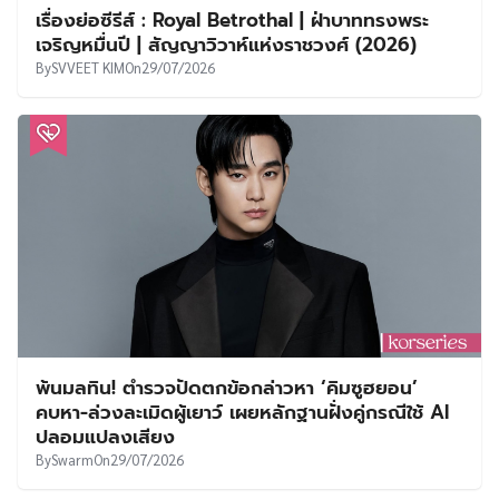
เรื่องย่อซีรีส์ : Royal Betrothal | ฝ่าบาททรงพระ
เจริญหมื่นปี | สัญญาวิวาห์แห่งราชวงศ์ (2026)
By
SVVEET KIM
On
29/07/2026
พ้นมลทิน! ตำรวจปัดตกข้อกล่าวหา ‘คิมซูฮยอน’
คบหา-ล่วงละเมิดผู้เยาว์ เผยหลักฐานฝั่งคู่กรณีใช้ AI
ปลอมแปลงเสียง
By
Swarm
On
29/07/2026