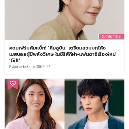
คอนเฟิร์มคัมแบ็ก! ‘คิมอูบิน’ เตรียมสวมบทโค้ช
เบสบอลผู้มีพลังวิเศษ ในซีรีส์กีฬา-แฟนตาซีเรื่องใหม่
‘Gift’
By
korseries
On
05/08/2026