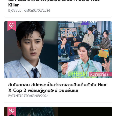
Killer
By
SVVEET KIM
On
03/08/2026
อันโบฮยอน อัปเกรดเป็นตำรวจสายสืบเต็มตัวใน Flex
X Cop 2 พร้อมคู่หูคนใหม่ จองอึนแช
By
TANTARAT
On
03/08/2026