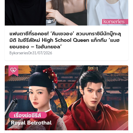
แฟนตาซีที่รอคอย! ‘คิมเซจอง’ สวมบทราชินีนักบู๊ทะลุ
มิติ ในซีรีส์ใหม่ High School Queen แท็กทีม ‘แบฮ
ยอนซอง – โจฮันกยอล’
By
korseries
On
31/07/2026