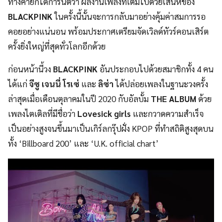
ทางค่ายก็ได้การันตีว่า ผลงานเพลงที่เต็มไปด้วยเสน่ห์ของ
BLACKPINK
ในครั้งนี้นั้นจะการกลับมาอย่างคุ้มค่าสมการรอ
คอยอย่างแน่นอน พร้อมประกาศเตรียมจัดเวิลด์ทัวร์คอนเสิร์ต
ครั้งยิ่งใหญ่ที่สุดทั่วโลกอีกด้วย
ก่อนหน้านี้วง
BLACKPINK
อันประกอบไปด้วยสมาชิกทั้ง 4 คน
ได้แก่
จีซู เจนนี่ โรเซ่
และ
ลิซ่า
ได้ปล่อยเพลงในฐานะวงครั้ง
ล่าสุดเมื่อเดือนตุลาคมในปี 2020 กับอัลบั้ม
THE ALBUM
ด้วย
เพลงไตเติลที่มีชื่อว่า
Lovesick girls
และกวาดความสำเร็จ
เป็นอย่างสูงจนขึ้นมาเป็นเกิร์ลกรุ๊ปฝั่ง KPOP ที่ทำสถิติสูงสุดบน
ทั้ง ‘Billboard 200’ และ ‘U.K. official chart’