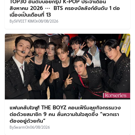
TOP30 อันดับบอยกรุ๊ป K-POP ประจำเดือน
สิงหาคม 2026 ⋯ BTS ครองบัลลังก์อันดับ 1 ต่อ
เนื่องเป็นเดือนที่ 13
By
SVVEET KIM
On
08/08/2026
แฟนคลับใจฟู! THE BOYZ คอนเฟิร์มลุยกิจกรรมวง
ต่อด้วยสมาชิก 9 คน ลั่นความในใจสุดซึ้ง “พวกเรา
ต้องอยู่ด้วยกัน”
By
Swarm
On
06/08/2026