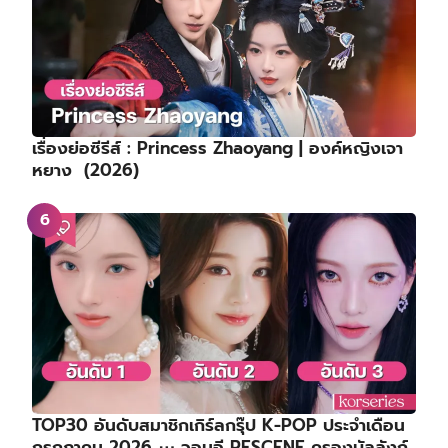
เรื่องย่อซีรีส์ : Princess Zhaoyang | องค์หญิงเจา
หยาง (2026)
TOP30 อันดับสมาชิกเกิร์ลกรุ๊ป K-POP ประจำเดือน
กรกฎาคม 2026 ⋯ วอนอี RESCENE ครองบัลลังก์