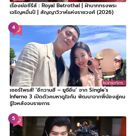
เรื่องย่อซีรีส์ : Royal Betrothal | ฝ่าบาททรงพระ
เจริญหมื่นปี | สัญญาวิวาห์แห่งราชวงศ์ (2026)
เซอร์ไพรส์! ‘อีกวานฮี – ยูชีอึน’ จาก Single’s
Inferno 3 เปิดตัวคบหาดูใจกัน พัฒนาจากพี่น้องสู่คน
รู้ใจหลังจบรายการ