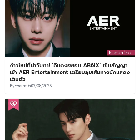
ก้าวใหม่ที่น่าจับตา! ‘คิมดงฮยอน AB6IX’ เซ็นสัญญา
เข้า AER Entertainment เตรียมลุยเส้นทางนักแสดง
เต็มตัว
By
Swarm
On
03/08/2026