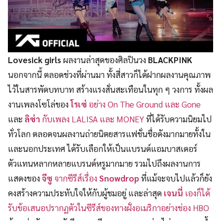
Lovesick girls
ผลงานล่าสุดของศิลปินวง
BLACKPINK
นอกจากนี้ ตลอดช่วงที่ผ่านมา ทั้งสี่สาวก็ได้ฝากผลงานคุณภาพ
ไว้ในสารพัดบทบาท สร้างแรงสั่นสะเทือนในทุก ๆ วงการ ทั้งผล
งานเพลงโซโล่ของ
โรเซ่
อย่าง On The Ground และ Gone
และ
ลิซ่า
กับเพลง LALISA และ MONEY
ที่ได้รับความนิยมไป
ทั่วโลก ตลอดจนผลงานถ่ายนิตยสารแฟชั่นชื่อดังมากมายทั้งใน
และนอกประเทศ ได้รับเลือกให้เป็นแบรนด์แอมบาสเดอร์
ตัวแทนหลากหลายแบรนด์หรูมากมาย รวมไปถึงผลงานการ
แสดงของ
จีซู
จากซีรีส์เรื่อง
Snowdrop
ที่แม้จะจบไปแล้วก็ยัง
คงสร้างความประทับใจให้กับผู้ชมอยู่ และล่าสุด
เจนนี่
เองก็ได้
รับข้อเสนอปรากฏตัวในซีรีส์ของทางฝั่งอเมริกาอย่างช่อง HBO