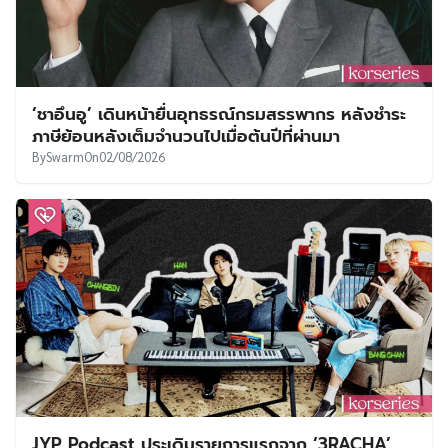
‘ชาอึนอู’ เดินหน้ายื่นอุทธรณ์กรมสรรพากร หลังชำระ
ภาษีย้อนหลังเต็มจำนวนไปเมื่อต้นปีที่ผ่านมา
By
Swarm
On
02/08/2026
JYP Podcast ประเดิมรายการแรกจาก ‘3RACHA’