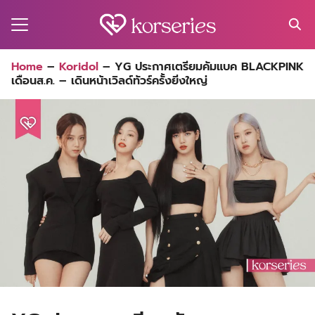
Skip
to
content
Search
Home
–
Koridol
–
YG ประกาศเตรียมคัมแบค BLACKPINK
for:
เดือนส.ค. – เดินหน้าเวิลด์ทัวร์ครั้งยิ่งใหญ่
MA
ES
CT
EL
UTY
T
EW
US