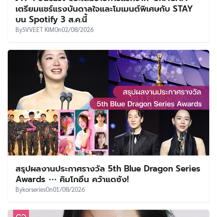
เตรียมแชร์แรงบันดาลใจและโมเมนต์พิเศษกับ STAY
บน Spotify 3 ส.ค.นี้
By
SVVEET KIM
On
02/08/2026
สรุปผลงานประกาศรางวัล 5th Blue Dragon Series
Awards ⋯ คิมโกอึน คว้าแดซัง!
By
korseries
On
01/08/2026