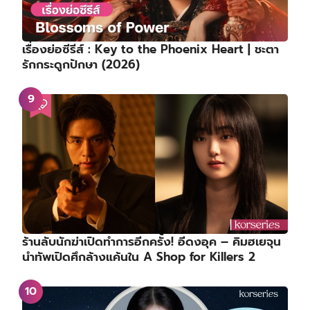
เรื่องย่อซีรีส์ : Key to the Phoenix Heart | ชะตา
รักกระดูกปักษา (2026)
ร้านลับนักฆ่าเปิดทำการอีกครั้ง! อีดงอุค – คิมฮเยจุน
นำทัพเปิดศึกล้างแค้นใน A Shop for Killers 2