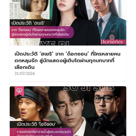
เปิดประวัติ ‘ฮเยริ’ จาก ‘ด็อกซอน’ ที่ใครหลายคน
ตกหลุมรัก สู่นักแสดงผู้เติบโตผ่านทุกบทบาทที่
เลือกเดิน
31/07/2026