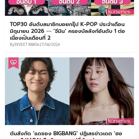
TOP30 อันดับสมาชิกบอยกรุ๊ป K-POP ประจำเดือน
มิถุนายน 2026 ⋯ ‘จีมิน’ ครองบัลลังก์อันดับ 1 ต่อ
เนื่องเป็นเดือนที่ 2
By
SVVEET KIM
On
27/06/2026
ต้นสังกัด ‘แดซอง BIGBANG’ ปฏิเสธข่าวเดต ‘ฮอ