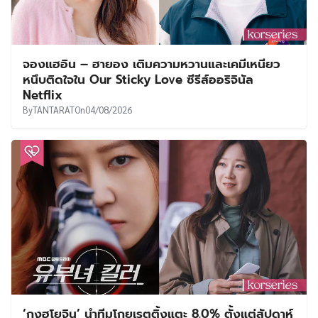
จองแฮอิน – ฮายอง เติมความหวานและเคมีเหนียว
หนึบติดใจใน Our Sticky Love ซีรีส์ออริจินัล
Netflix
By
TANTARAT
On
04/08/2026
‘กงฮโยจิน’ นำทีมโกยเรตติ้งแตะ 8.0% ตั้งแต่สัปดาห์