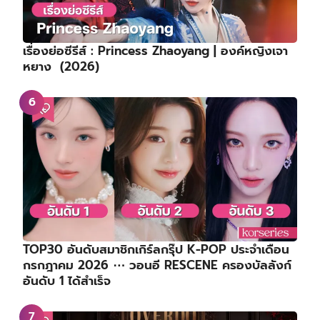
เรื่องย่อซีรีส์ : Princess Zhaoyang | องค์หญิงเจา
หยาง (2026)
TOP30 อันดับสมาชิกเกิร์ลกรุ๊ป K-POP ประจำเดือน
กรกฎาคม 2026 ⋯ วอนอี RESCENE ครองบัลลังก์
อันดับ 1 ได้สำเร็จ