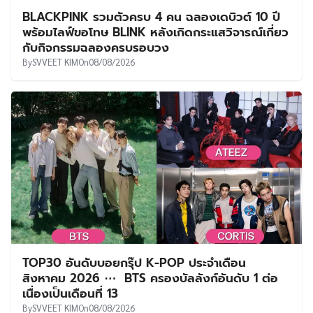
BLACKPINK รวมตัวครบ 4 คน ฉลองเดบิวต์ 10 ปี
พร้อมไลฟ์ขอโทษ BLINK หลังเกิดกระแสวิจารณ์เกี่ยว
กับกิจกรรมฉลองครบรอบวง
By
SVVEET KIM
On
08/08/2026
TOP30 อันดับบอยกรุ๊ป K-POP ประจำเดือน
สิงหาคม 2026 ⋯ BTS ครองบัลลังก์อันดับ 1 ต่อ
เนื่องเป็นเดือนที่ 13
By
SVVEET KIM
On
08/08/2026