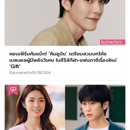
คอนเฟิร์มคัมแบ็ก! ‘คิมอูบิน’ เตรียมสวมบทโค้ช
เบสบอลผู้มีพลังวิเศษ ในซีรีส์กีฬา-แฟนตาซีเรื่องใหม่
‘Gift’
By
korseries
On
05/08/2026