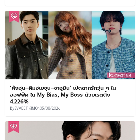
‘คังฮุน–คิมฮเยจุน–ชาอูมิน’ เปิดฉากรักวุ่น ๆ ใน
ออฟฟิศ ใน My Bias, My Boss ด้วยเรตติ้ง
4.226%
By
SVVEET KIM
On
05/08/2026