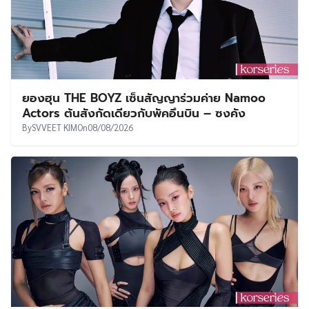
ยองฮุน THE BOYZ เซ็นสัญญาร่วมค่าย Namoo
Actors ต้นสังกัดเดียวกับพัคอึนบิน – ซงคัง
By
SVVEET KIM
On
08/08/2026