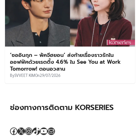
‘ซออินกุก – พัคจีฮยอน’ ส่งท้ายเรื่องราวรักใน
ออฟฟิศด้วยเรตติ้ง 4.6% ใน See You at Work
Tomorrow! ตอนอวสาน
By
SVVEET KIM
On
29/07/2026
ช่องทางการติดตาม KORSERIES
Facebook
X
Instagram
TikTok
YouTube
Mail