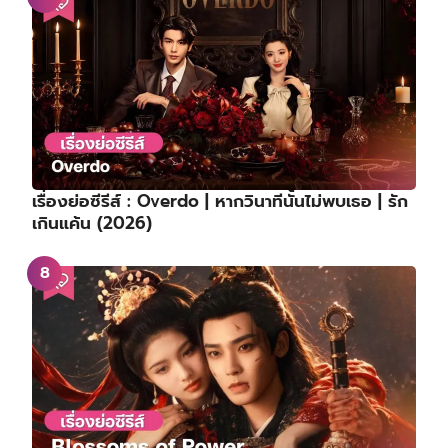
เรื่องย่อซีรีส์ : Overdo | หากวินาทีนั้นไม่พบเธอ | รัก
เกินแค้น (2026)