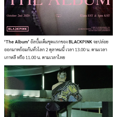
‘The Album’
อัลบั้มเต็มชุดแรกของ
BLACKPINK
จะปล่อย
ออกมาพร้อมกันทั่วโลก 2 ตุลาคมนี้ เวลา 13.00 น. ตามเวลา
เกาหลี หรือ 11.00 น. ตามเวลาไทย