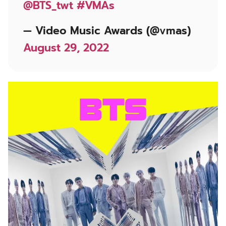
@BTS_twt
#VMAs
— Video Music Awards (@vmas)
August 29, 2022