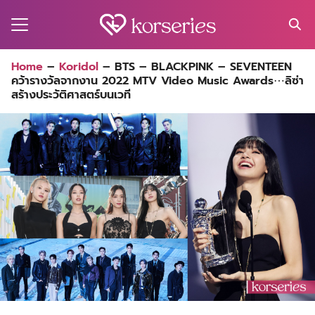
Skip
to
content
Search
Home
–
Koridol
–
BTS – BLACKPINK – SEVENTEEN
for:
คว้ารางวัลจากงาน 2022 MTV Video Music Awards⋯ลิซ่า
MA
สร้างประวัติศาสตร์บนเวที
ES
CT
EL
UTY
T
EW
US