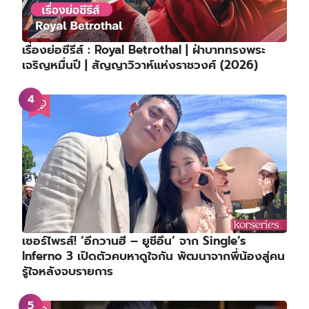
เรื่องย่อซีรีส์ : Royal Betrothal | ฝ่าบาททรงพระ
เจริญหมื่นปี | สัญญาวิวาห์แห่งราชวงศ์ (2026)
เซอร์ไพรส์! ‘อีกวานฮี – ยูชีอึน’ จาก Single’s
Inferno 3 เปิดตัวคบหาดูใจกัน พัฒนาจากพี่น้องสู่คน
รู้ใจหลังจบรายการ