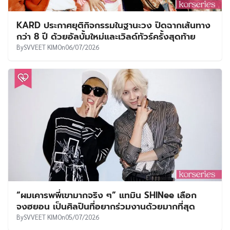
KARD ประกาศยุติกิจกรรมในฐานะวง ปิดฉากเส้นทาง
กว่า 8 ปี ด้วยอัลบั้มใหม่และเวิลด์ทัวร์ครั้งสุดท้าย
By
SVVEET KIM
On
06/07/2026
“ผมเคารพพี่เขามากจริง ๆ” แทมิน SHINee เลือก
จงฮยอน เป็นศิลปินที่อยากร่วมงานด้วยมากที่สุด
By
SVVEET KIM
On
05/07/2026