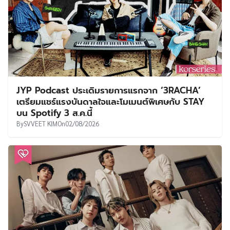
JYP Podcast ประเดิมรายการแรกจาก ‘3RACHA’
เตรียมแชร์แรงบันดาลใจและโมเมนต์พิเศษกับ STAY
บน Spotify 3 ส.ค.นี้
By
SVVEET KIM
On
02/08/2026