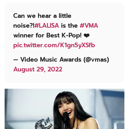
Can we hear a little
noise?!
#LALISA
is the
#VMA
winner for Best K-Pop! ❤️
pic.twitter.com/K1gn5yXSfb
— Video Music Awards (@vmas)
August 29, 2022