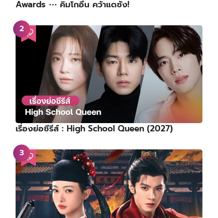
Awards ⋯ คิมโกอึน คว้าแดซัง!
เรื่องย่อซีรีส์ : High School Queen (2027)