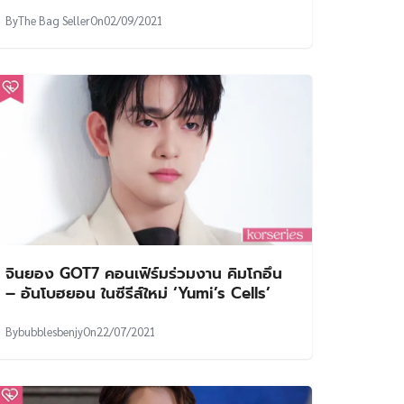
By
The Bag Seller
On
02/09/2021
จินยอง GOT7 คอนเฟิร์มร่วมงาน คิมโกอึน
– อันโบฮยอน ในซีรีส์ใหม่ ‘Yumi’s Cells’
By
bubblesbenjy
On
22/07/2021