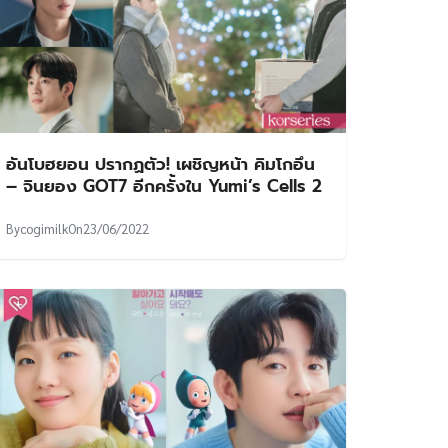
อันโบฮยอน ปรากฏตัว! เผชิญหน้า คิมโกอึน
– จินยอง GOT7 อีกครั้งใน Yumi’s Cells 2
By
cogimilk
On
23/06/2022