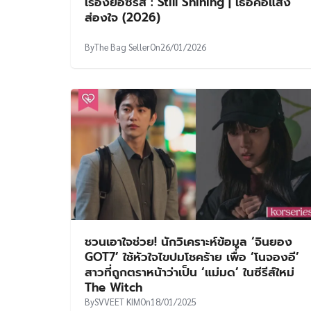
เรื่องย่อซีรีส์ : Still Shining | เธอคือแสง
ส่องใจ (2026)
By
The Bag Seller
On
26/01/2026
ชวนเอาใจช่วย! นักวิเคราะห์ข้อมูล ‘จินยอง
GOT7’ ใช้หัวใจไขปมโชคร้าย เพื่อ ‘โนจองอี’
สาวที่ถูกตราหน้าว่าเป็น ‘แม่มด’ ในซีรีส์ใหม่
The Witch
By
SVVEET KIM
On
18/01/2025