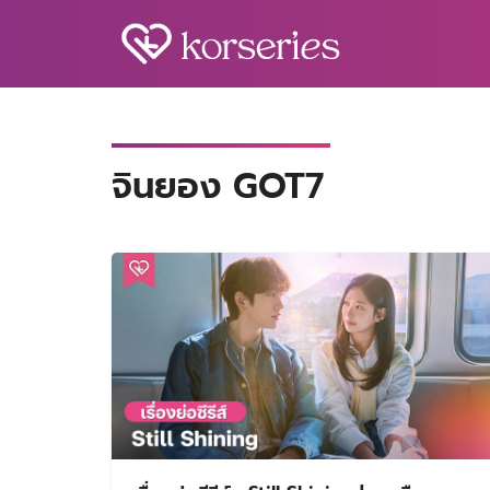
Skip
to
content
S
fo
จินยอง GOT7