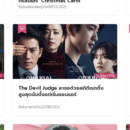
ทริลเลอร์ ‘Christmas Carol’
By
bubblesbenjy
On
08/10/2021
The Devil Judge ลาจอด้วยสถิติเรตติ้ง
สูงสุดนับตั้งแต่เริ่มออนแอร์
By
korseries
On
23/08/2021