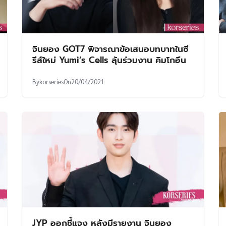
จินยอง GOT7 พิจารณาข้อเสนอบทบาทในซี
รีส์ใหม่ Yumi’s Cells ลุ้นร่วมงาน คิมโกอึน
By
korseries
On
20/04/2021
JYP ออกชี้แจง หลังมีรายงาน จินยอง