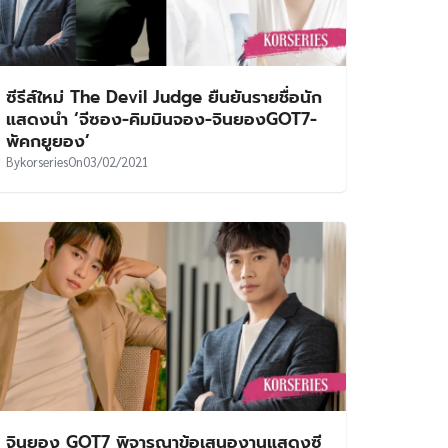
ซีรีส์ใหม่ The Devil Judge ยืนยันรายชื่อนัก
แสดงนำ ‘จีซอง-คิมมินจอง-จินยองGOT7-
พัคกยูยอง’
By
korseries
On
03/02/2021
จินยอง GOT7 พิจารณาข้อเสนองานแสดงซี