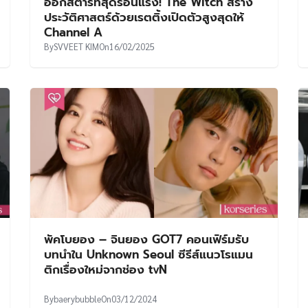
ออกสตาร์ทสุดร้อนแรง! The Witch สร้าง
ประวัติศาสตร์ด้วยเรตติ้งเปิดตัวสูงสุดให้
Channel A
By
SVVEET KIM
On
16/02/2025
พัคโบยอง – จินยอง GOT7 คอนเฟิร์มรับ
บทนำใน Unknown Seoul ซีรีส์แนวโรแมน
ติกเรื่องใหม่จากช่อง tvN
By
baerybubble
On
03/12/2024