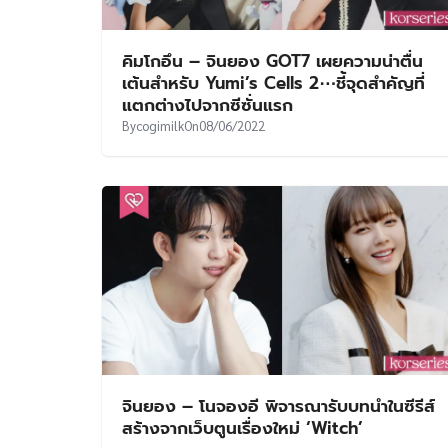
คิมโกอึน – จินยอง GOT7 เผยความน่าตื่น
เต้นสำหรับ Yumi’s Cells 2⋯ชี้จุดสำคัญที่
แตกต่างไปจากซีซั่นแรก
By
cogimilk
On
08/06/2022
จินยอง – โนจองอี พิจารณารับบทนำในซีรีส์
สร้างจากเว็บตูนเรื่องใหม่ ‘Witch’