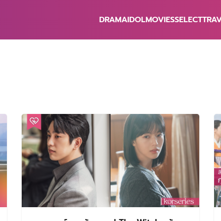
DRAMA
IDOL
MOVIES
SELECT
TRA
earch
r: