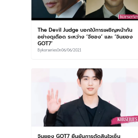
The Devil Judge บอกใบ้การเผชิญหน้ากัน
อย่างดุเดือด ระหว่าง ‘จีซอง’ และ ‘จินยอง
GOT7’
By
korseries
On
06/06/2021
จินยอง GOT7 ยืนยันการตัดสินใจเซ็น