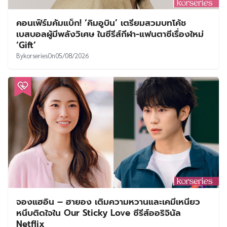
คอนเฟิร์มคัมแบ็ก! ‘คิมอูบิน’ เตรียมสวมบทโค้ช
เบสบอลผู้มีพลังวิเศษ ในซีรีส์กีฬา-แฟนตาซีเรื่องใหม่
‘Gift’
By
korseries
On
05/08/2026
จองแฮอิน – ฮายอง เติมความหวานและเคมีเหนียว
หนึบติดใจใน Our Sticky Love ซีรีส์ออริจินัล
Netflix