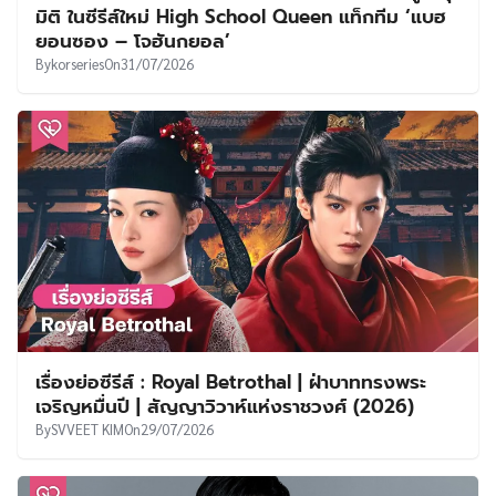
มิติ ในซีรีส์ใหม่ High School Queen แท็กทีม ‘แบฮ
ยอนซอง – โจฮันกยอล’
By
korseries
On
31/07/2026
เรื่องย่อซีรีส์ : Royal Betrothal | ฝ่าบาททรงพระ
เจริญหมื่นปี | สัญญาวิวาห์แห่งราชวงศ์ (2026)
By
SVVEET KIM
On
29/07/2026