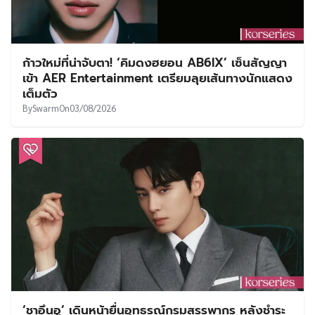
ก้าวใหม่ที่น่าจับตา! ‘คิมดงฮยอน AB6IX’ เซ็นสัญญา
เข้า AER Entertainment เตรียมลุยเส้นทางนักแสดง
เต็มตัว
By
Swarm
On
03/08/2026
‘ชาอึนอู’ เดินหน้ายื่นอุทธรณ์กรมสรรพากร หลังชำระ