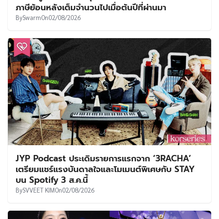
ภาษีย้อนหลังเต็มจำนวนไปเมื่อต้นปีที่ผ่านมา
By
Swarm
On
02/08/2026
JYP Podcast ประเดิมรายการแรกจาก ‘3RACHA’
เตรียมแชร์แรงบันดาลใจและโมเมนต์พิเศษกับ STAY
บน Spotify 3 ส.ค.นี้
By
SVVEET KIM
On
02/08/2026