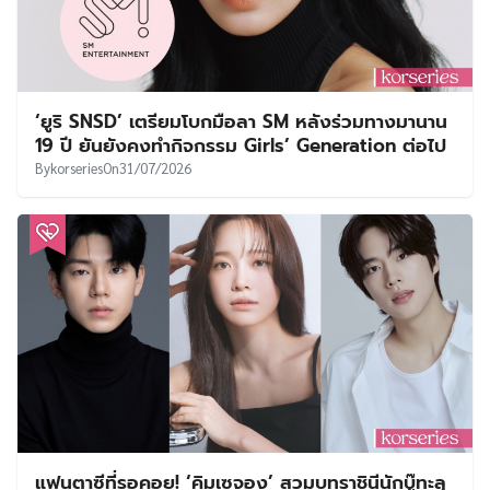
‘ยูริ SNSD’ เตรียมโบกมือลา SM หลังร่วมทางมานาน
19 ปี ยันยังคงทำกิจกรรม Girls’ Generation ต่อไป
By
korseries
On
31/07/2026
แฟนตาซีที่รอคอย! ‘คิมเซจอง’ สวมบทราชินีนักบู๊ทะลุ