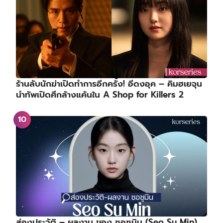
ร้านลับนักฆ่าเปิดทำการอีกครั้ง! อีดงอุค – คิมฮเยจุน
นำทัพเปิดศึกล้างแค้นใน A Shop for Killers 2
ส่องประวัติ – ผลงาน ของ ซอซูมิน (Seo Su Min)