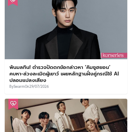
พ้นมลทิน! ตำรวจปัดตกข้อกล่าวหา ‘คิมซูฮยอน’
คบหา-ล่วงละเมิดผู้เยาว์ เผยหลักฐานฝั่งคู่กรณีใช้ AI
ปลอมแปลงเสียง
By
Swarm
On
29/07/2026