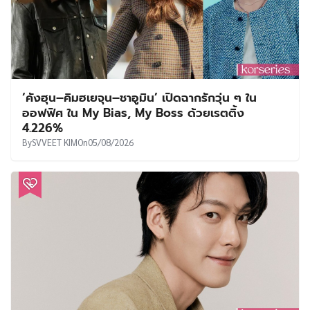
‘คังฮุน–คิมฮเยจุน–ชาอูมิน’ เปิดฉากรักวุ่น ๆ ใน
ออฟฟิศ ใน My Bias, My Boss ด้วยเรตติ้ง
4.226%
By
SVVEET KIM
On
05/08/2026