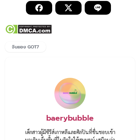
จินยอง GOT7
baerybubble
เด็กสาวผู้มีซีรีส์เกาหลีและศิลปินที่ชื่นชอบเข้า
มาเติมเต็มพื้นที่ในจิตใจให้สมบูรณ์ เสมือนว่า