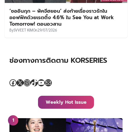
‘ซออินกุก – พัคจีฮยอน’ ส่งท้ายเรื่องราวรักใน
ออฟฟิศด้วยเรตติ้ง 4.6% ใน See You at Work
Tomorrow! ตอนอวสาน
By
SVVEET KIM
On
29/07/2026
ช่องทางการติดตาม KORSERIES
Facebook
X
Instagram
TikTok
YouTube
Mail
Weekly Hot Issue