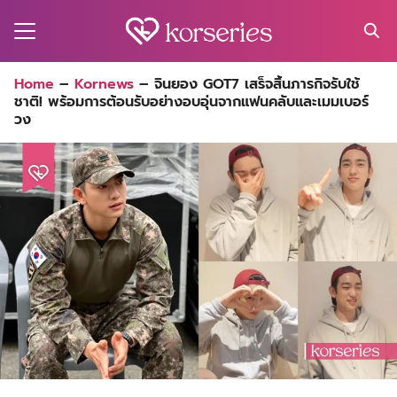
Skip
to
content
Search
Home
–
Kornews
–
จินยอง GOT7 เสร็จสิ้นภารกิจรับใช้
for:
ชาติ! พร้อมการต้อนรับอย่างอบอุ่นจากแฟนคลับและเมมเบอร์
MA
วง
ES
CT
EL
UTY
T
EW
US