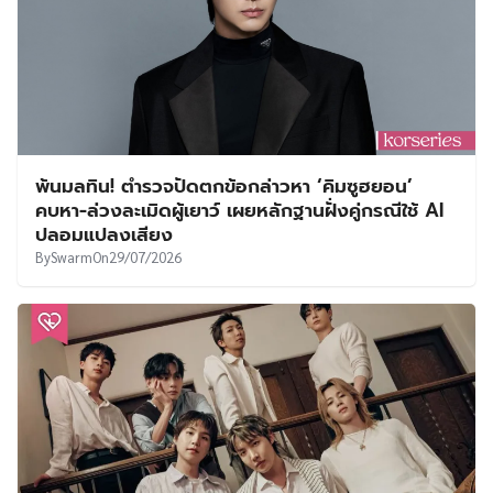
พ้นมลทิน! ตำรวจปัดตกข้อกล่าวหา ‘คิมซูฮยอน’
คบหา-ล่วงละเมิดผู้เยาว์ เผยหลักฐานฝั่งคู่กรณีใช้ AI
ปลอมแปลงเสียง
By
Swarm
On
29/07/2026