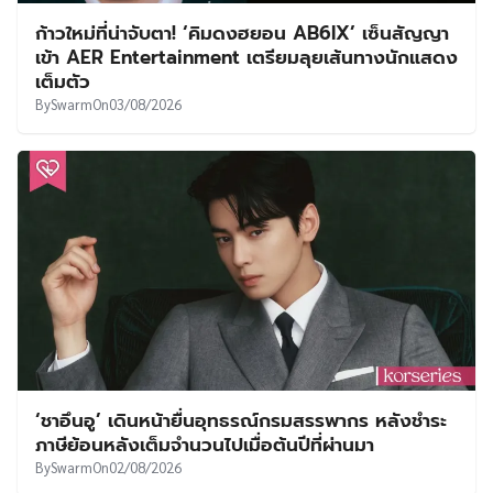
ก้าวใหม่ที่น่าจับตา! ‘คิมดงฮยอน AB6IX’ เซ็นสัญญา
เข้า AER Entertainment เตรียมลุยเส้นทางนักแสดง
เต็มตัว
By
Swarm
On
03/08/2026
‘ชาอึนอู’ เดินหน้ายื่นอุทธรณ์กรมสรรพากร หลังชำระ
ภาษีย้อนหลังเต็มจำนวนไปเมื่อต้นปีที่ผ่านมา
By
Swarm
On
02/08/2026