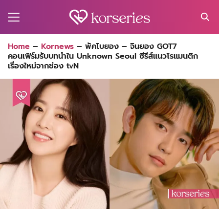
Skip
to
content
Search
Home
–
Kornews
–
พัคโบยอง – จินยอง GOT7
for:
คอนเฟิร์มรับบทนำใน Unknown Seoul ซีรีส์แนวโรแมนติก
MA
เรื่องใหม่จากช่อง tvN
ES
CT
EL
UTY
T
EW
US