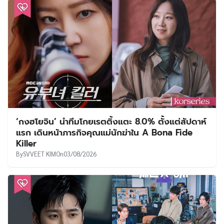
‘กงฮโยจิน’ นำทีมโกยเรตติ้งแตะ 8.0% ตั้งแต่สัปดาห์
แรก เดินหน้าภารกิจคุณแม่นักฆ่าใน A Bona Fide
Killer
By
SVVEET KIM
On
03/08/2026