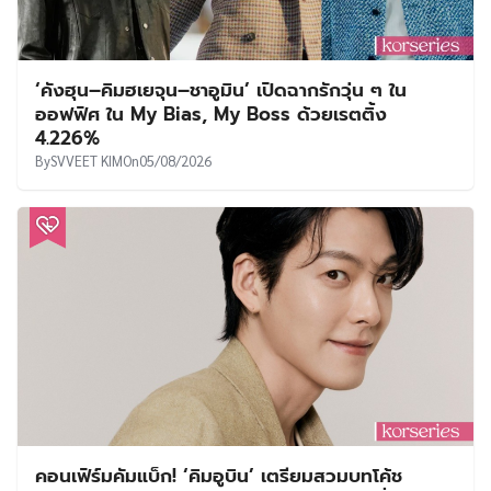
‘คังฮุน–คิมฮเยจุน–ชาอูมิน’ เปิดฉากรักวุ่น ๆ ใน
ออฟฟิศ ใน My Bias, My Boss ด้วยเรตติ้ง
4.226%
By
SVVEET KIM
On
05/08/2026
คอนเฟิร์มคัมแบ็ก! ‘คิมอูบิน’ เตรียมสวมบทโค้ช