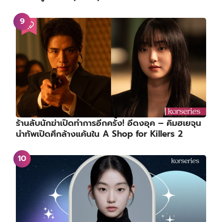
ร้านลับนักฆ่าเปิดทำการอีกครั้ง! อีดงอุค – คิมฮเยจุน
นำทัพเปิดศึกล้างแค้นใน A Shop for Killers 2