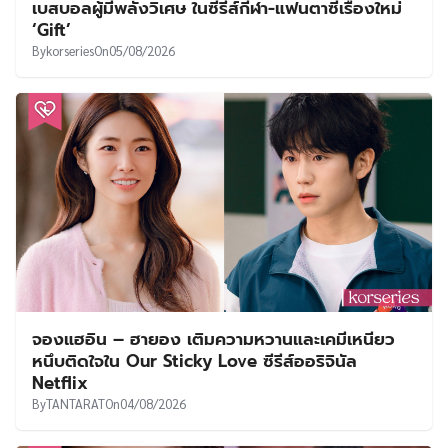
เบสบอลผู้มีพลังวิเศษ ในซีรีส์กีฬา-แฟนตาซีเรื่องใหม่
‘Gift’
By
korseries
On
05/08/2026
จองแฮอิน – ฮายอง เติมความหวานและเคมีเหนียว
หนึบติดใจใน Our Sticky Love ซีรีส์ออริจินัล
Netflix
By
TANTARAT
On
04/08/2026