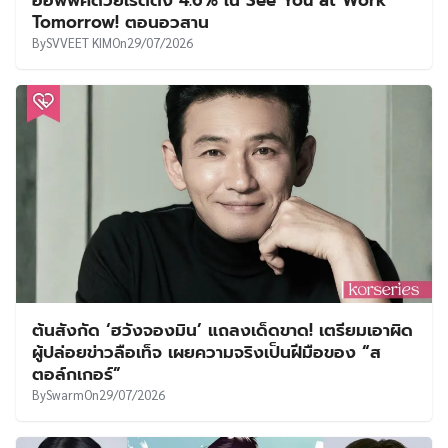
Tomorrow! ตอนอวสาน
By
SVVEET KIM
On
29/07/2026
ต้นสังกัด ‘ฮวังจองมิน’ แถลงเด็ดขาด! เตรียมเอาผิด
ผู้ปล่อยข่าวลือเท็จ เผยความจริงเป็นฝีมือของ “ส
ตอล์กเกอร์”
By
Swarm
On
29/07/2026