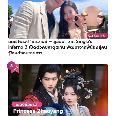
เซอร์ไพรส์! ‘อีกวานฮี – ยูชีอึน’ จาก Single’s
Inferno 3 เปิดตัวคบหาดูใจกัน พัฒนาจากพี่น้องสู่คน
รู้ใจหลังจบรายการ