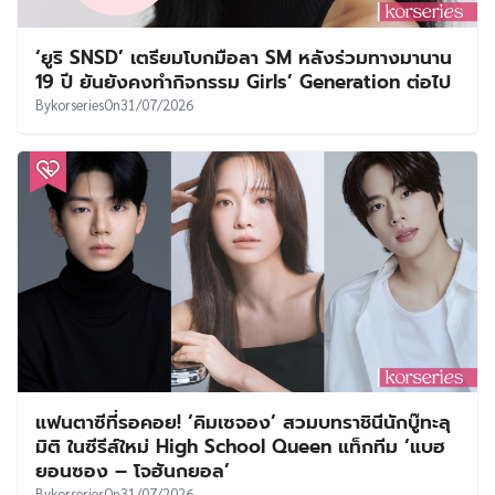
‘ยูริ SNSD’ เตรียมโบกมือลา SM หลังร่วมทางมานาน
19 ปี ยันยังคงทำกิจกรรม Girls’ Generation ต่อไป
By
korseries
On
31/07/2026
แฟนตาซีที่รอคอย! ‘คิมเซจอง’ สวมบทราชินีนักบู๊ทะลุ
มิติ ในซีรีส์ใหม่ High School Queen แท็กทีม ‘แบฮ
ยอนซอง – โจฮันกยอล’
By
korseries
On
31/07/2026