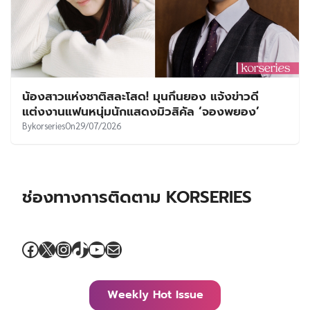
น้องสาวแห่งชาติสละโสด! มุนกึนยอง แจ้งข่าวดี
แต่งงานแฟนหนุ่มนักแสดงมิวสิคัล ‘จองพยอง’
By
korseries
On
29/07/2026
ช่องทางการติดตาม KORSERIES
Facebook
X
Instagram
TikTok
YouTube
Mail
Weekly Hot Issue