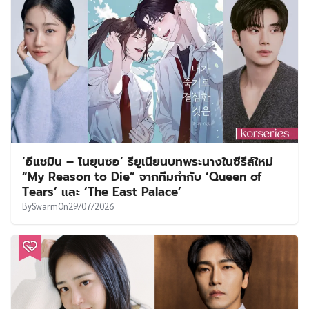
‘อีแชมิน – โนยุนซอ’ รียูเนียนบทพระนางในซีรีส์ใหม่
“My Reason to Die” จากทีมกำกับ ‘Queen of
Tears’ และ ‘The East Palace’
By
Swarm
On
29/07/2026