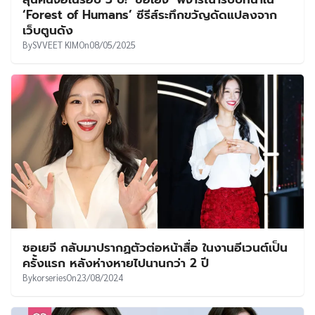
UT
‘Forest of Humans’ ซีรีส์ระทึกขวัญดัดแปลงจาก
เว็บตูนดัง
By
SVVEET KIM
On
08/05/2025
ซอเยจี กลับมาปรากฏตัวต่อหน้าสื่อ ในงานอีเวนต์เป็น
ครั้งแรก หลังห่างหายไปนานกว่า 2 ปี
By
korseries
On
23/08/2024