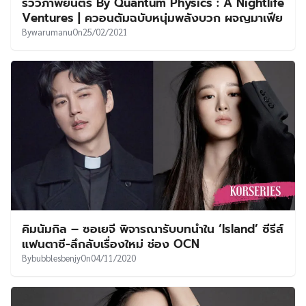
รีวิวภาพยนตร์ By Quantum Physics : A Nightlife
Ventures | ควอนตัมฉบับหนุ่มพลังบวก ผจญมาเฟีย
By
warumanu
On
25/02/2021
คิมนัมกิล – ซอเยจี พิจารณารับบทนำใน ‘Island’ ซีรีส์
แฟนตาซี-ลึกลับเรื่องใหม่ ช่อง OCN
By
bubblesbenjy
On
04/11/2020