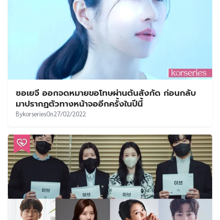
ซอเยจี ออกจดหมายขอโทษผ่านต้นสังกัด ก่อนกลับ
มาปรากฏตัวทางหน้าจออีกครั้งในปีนี้
By
korseries
On
27/02/2022