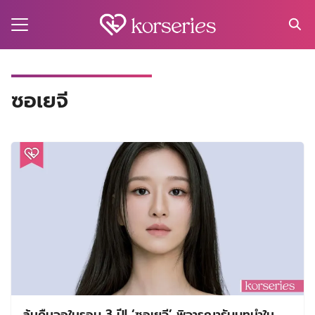
Skip
to
content
Search
for:
MA
ซอเยจี
ES
CT
EL
UTY
T
EW
US
ลุ้นคืนจอในรอบ 3 ปี! ‘ซอเยจี’ พิจารณารับบทนำใน