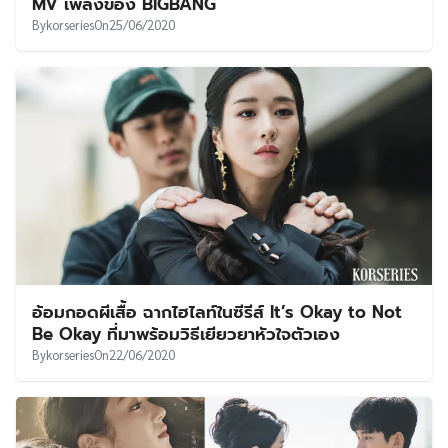
MV เพลงของ BIGBANG
By
korseries
On
25/06/2020
อ้อมกอดผีเสื้อ ฉากไฮไลท์ในซีรีส์ It’s Okay to Not
Be Okay ที่มาพร้อมวิธีเยียวยาหัวใจตัวเอง
By
korseries
On
22/06/2020