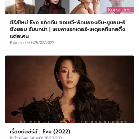
ซีรีส์ใหม่ Eve แท็กทีม ซอเยจี-พัคบยองอึน-ยูซอน-อี
ซังยอบ รับบทนำ | เผยคาแรคเตอร์-เหตุผลที่แคสติ้ง
แต่ละคน
By
korseries
On
25/02/2022
เรื่องย่อซีรีส์ : Eve (2022)
By
The Bag Seller
On
28/12/2021