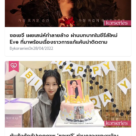
ซอเยจี เผยเสน่ห์ทำลายล้าง ผ่านบทบาทในซีรีส์ใหม่
Eve ที่มาพร้อมเรื่องราวการแก้แค้นน่าติดตาม
By
korseries
On
28/04/2022
ต้นสังกัดอัปเดตภาพ ‘ซอเยจี’ ท่ามกลางของขวัญ