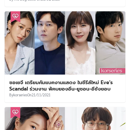
ซอเยจี เตรียมคัมแบคงานแสดง ในซีรีส์ใหม่ Eve’s
Scandal ร่วมงาน พัคบยองอึน-ยูซอน-อีซังยอบ
By
korseries
On
21/11/2021