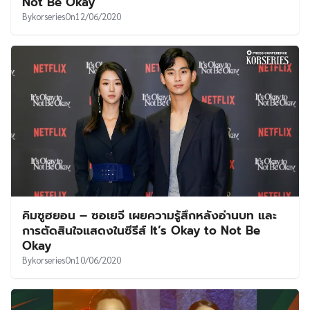
Not Be Okay
By
korseries
On
12/06/2020
คิมซูฮยอน – ซอเยจี เผยความรู้สึกหลังอ่านบท และ
การตัดสินใจแสดงในซีรีส์ It’s Okay to Not Be
Okay
By
korseries
On
10/06/2020