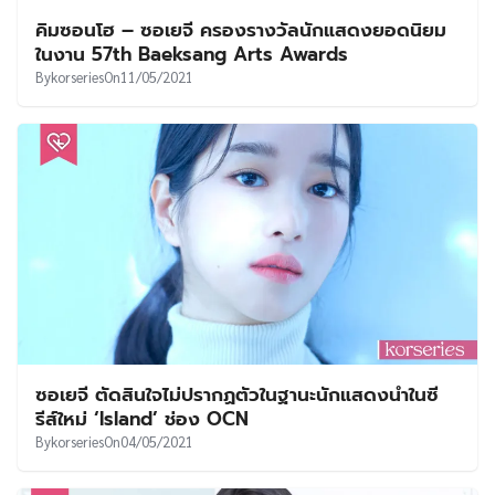
คิมซอนโฮ – ซอเยจี ครองรางวัลนักแสดงยอดนิยม
ในงาน 57th Baeksang Arts Awards
By
korseries
On
11/05/2021
ซอเยจี ตัดสินใจไม่ปรากฏตัวในฐานะนักแสดงนำในซี
รีส์ใหม่ ‘Island’ ช่อง OCN
By
korseries
On
04/05/2021