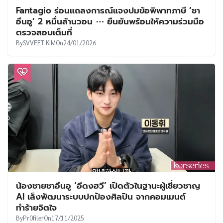
Fantagio ร่อนแถลงการณ์แจงปมข้อพิพาทภาษี ‘ชา
อึนอู’ 2 หมื่นล้านวอน ⋯ ยืนยันพร้อมให้ความร่วมมือ
ตรวจสอบเต็มที่
By
SVVEET KIM
On
24/01/2026
น้องชายชาอึนอู ‘อีดงฮวี’ เปิดตัวในฐานะผู้เชี่ยวชาญ
AI เล็งพัฒนาระบบปกป้องศิลปิน จากคอมเมนต์
ทำร้ายจิตใจ
By
Pr0filer
On
17/11/2025