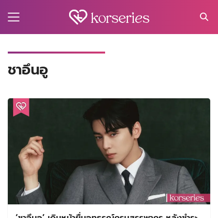
Skip
to
content
Search
for:
MA
ชาอึนอู
ES
CT
EL
UTY
T
EW
US
‘ชาอึนอู’ เดินหน้ายื่นอุทธรณ์กรมสรรพากร หลังชำระ