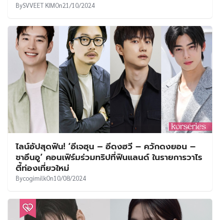
By
SVVEET KIM
On
21/10/2024
ไลน์อัปสุดฟิน! ‘อีเจฮุน – อีดงฮวี – ควักดงยอน –
ชาอึนอู’ คอนเฟิร์มร่วมทริปที่ฟินแลนด์ ในรายการวาไร
ตี้ท่องเที่ยวใหม่
By
cogimilk
On
10/08/2024