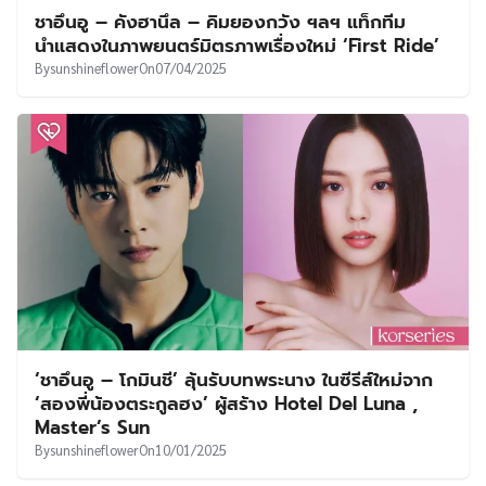
ชาอึนอู – คังฮานึล – คิมยองกวัง ฯลฯ แท็กทีม
นำแสดงในภาพยนตร์มิตรภาพเรื่องใหม่ ‘First Ride’
By
sunshineflower
On
07/04/2025
‘ชาอึนอู – โกมินชี’ ลุ้นรับบทพระนาง ในซีรีส์ใหม่จาก
‘สองพี่น้องตระกูลฮง’ ผู้สร้าง Hotel Del Luna ,
Master’s Sun
By
sunshineflower
On
10/01/2025