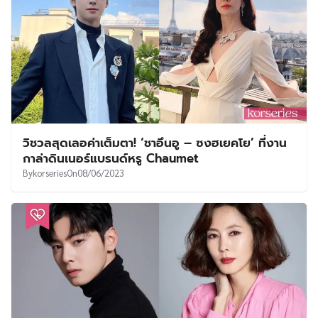
วิชวลสุดเลอค่าเต็มตา! ‘ชาอึนอู – ซงฮเยคโย’ ที่งาน
กาล่าดินเนอร์แบรนด์หรู Chaumet
By
korseries
On
08/06/2023