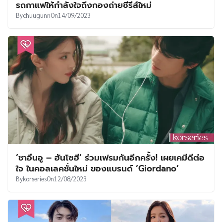
รถกาแฟให้กำลังใจถึงกองถ่ายซีรีส์ใหม่
By
chuugunn
On
14/09/2023
‘ชาอึนอู – ฮันโซฮี’ ร่วมเฟรมกันอีกครั้ง! เผยเคมีดีต่อ
ใจ ในคอลเลคชั่นใหม่ ของแบรนด์ ‘Giordano’
By
korseries
On
12/08/2023