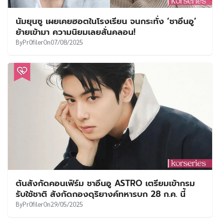
นัมยุนซู เผยเคยฮอตในโรงเรียน จนกระทั่ง ‘ชาอึนอู’
ย้ายเข้ามา ความนิยมเลยสั่นคลอน!
By
Pr0filer
On
07/08/2025
ต้นสังกัดคอนเฟิร์ม ชาอึนอู ASTRO เตรียมเข้ากรม
รับใช้ชาติ สังกัดกองดุริยางค์ทหารบก 28 ก.ค. นี้
By
Pr0filer
On
29/05/2025