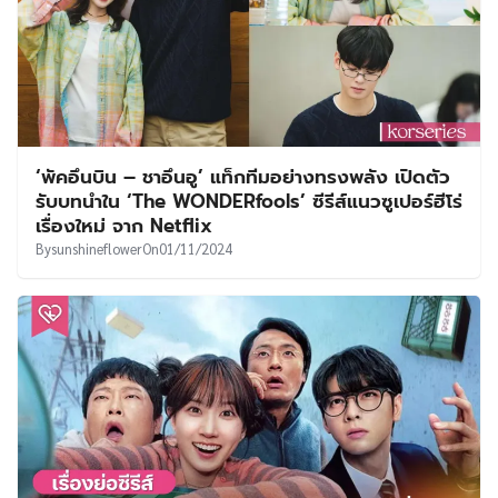
‘พัคอึนบิน – ชาอึนอู’ แท็กทีมอย่างทรงพลัง เปิดตัว
รับบทนำใน ‘The WONDERfools’ ซีรีส์แนวซูเปอร์ฮีโร่
เรื่องใหม่ จาก Netflix
By
sunshineflower
On
01/11/2024