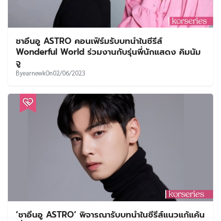
ชาอึนอู ASTRO คอนเฟิร์มรับบทนำในซีรีส์
Wonderful World ร่วมงานกับรุ่นพี่นักแสดง คิมนัม
จู
By
earnewk
On
02/06/2023
‘ชาอึนอู ASTRO’ พิจารณารับบทนำในซีรีส์แนวแก้แค้น