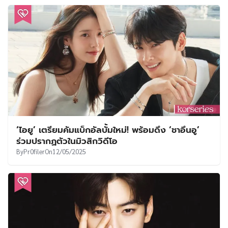
‘ไอยู’ เตรียมคัมแบ็กอัลบั้มใหม่! พร้อมดึง ‘ชาอึนอู’
ร่วมปรากฏตัวในมิวสิกวิดีโอ
By
Pr0filer
On
12/05/2025