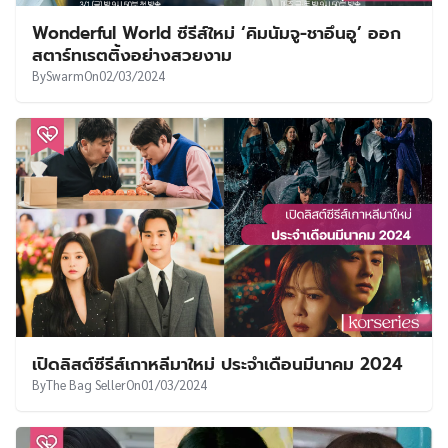
Wonderful World ซีรีส์ใหม่ ‘คิมนัมจู-ชาอึนอู’ ออก
สตาร์ทเรตติ้งอย่างสวยงาม
By
Swarm
On
02/03/2024
เปิดลิสต์ซีรีส์เกาหลีมาใหม่ ประจำเดือนมีนาคม 2024
By
The Bag Seller
On
01/03/2024