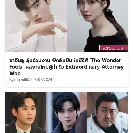
ชาอึนอู ลุ้นร่วมงาน พัคอึนบิน ในซีรีส์ ‘The Wonder
Fools’ ผลงานใหม่ผู้กำกับ Extraordinary Attorney
Woo
By
cogimilk
On
26/07/2024