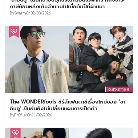
UT
ภาษีย้อนหลังเต็มจำนวนไปเมื่อต้นปีที่ผ่านมา
By
Swarm
On
02/08/2026
The WONDERfools ซีรีส์แฟนตาซีเรื่องใหม่ของ ‘ชา
อึนอู’ ยืนยันยังไม่เปลี่ยนแผนการเปิดตัว
By
Pr0filer
On
11/02/2026