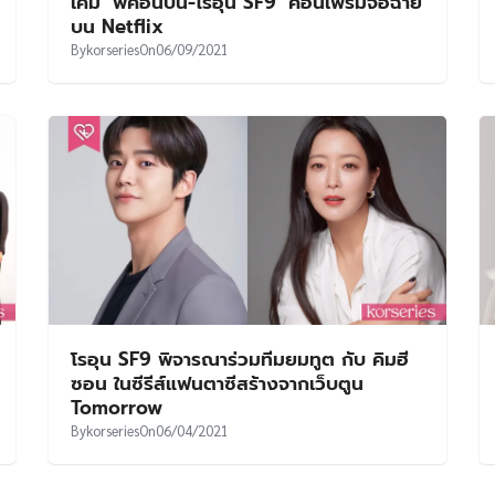
เคมี ‘พัคอึนบิน-โรอุน SF9’ คอนเฟิร์มจ่อฉาย
บน Netflix
By
korseries
On
06/09/2021
โรอุน SF9 พิจารณาร่วมทีมยมทูต กับ คิมฮี
ซอน ในซีรีส์แฟนตาซีสร้างจากเว็บตูน
Tomorrow
By
korseries
On
06/04/2021