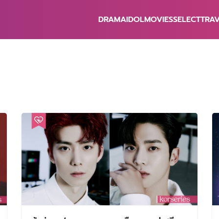
DRAMA
IDOL
MOVIES
SELECT
TRA
earch
r: