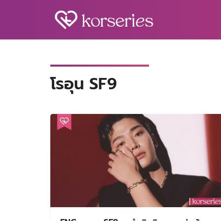
Skip
to
content
S
fo
โรอุน SF9