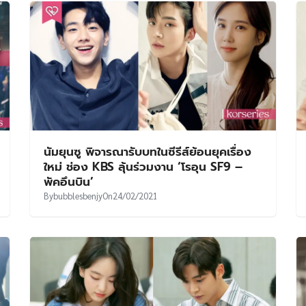
นัมยุนซู พิจารณารับบทในซีรีส์ย้อนยุคเรื่อง
ใหม่ ช่อง KBS ลุ้นร่วมงาน ‘โรอุน SF9 –
พัคอึนบิน’
By
bubblesbenjy
On
24/02/2021