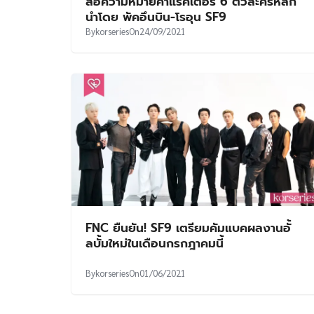
สื่อความหมายคาแรคเตอร์ 6 ตัวละครหลัก
นำโดย พัคอึนบิน-โรอุน SF9
By
korseries
On
24/09/2021
FNC ยืนยัน! SF9 เตรียมคัมแบคผลงานอั้
ลบั้มใหม่ในเดือนกรกฎาคมนี้
By
korseries
On
01/06/2021