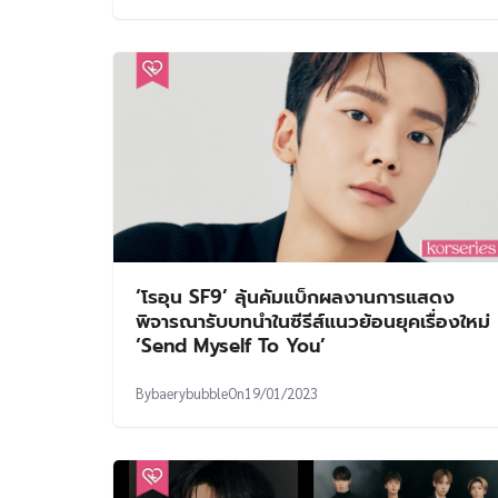
‘โรอุน SF9’ ลุ้นคัมแบ็กผลงานการแสดง
พิจารณารับบทนำในซีรีส์แนวย้อนยุคเรื่องใหม่
‘Send Myself To You’
By
baerybubble
On
19/01/2023