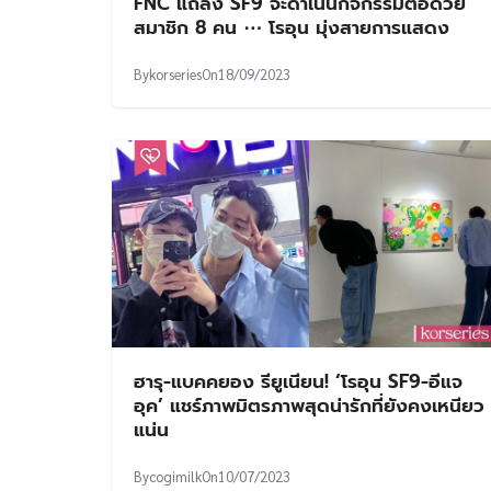
FNC แถลง SF9 จะดำเนินกิจกรรมต่อด้วย
สมาชิก 8 คน ⋯ โรอุน มุ่งสายการแสดง
By
korseries
On
18/09/2023
ฮารุ-แบคคยอง รียูเนียน! ‘โรอุน SF9-อีแจ
อุค’ แชร์ภาพมิตรภาพสุดน่ารักที่ยังคงเหนียว
แน่น
By
cogimilk
On
10/07/2023