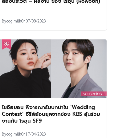
ส่องประวัติ – ผลงาน ของ โรอุน (Rowoon)
By
cogimilk
On
07/08/2023
โชอีฮยอน พิจารณารับบทนำใน ‘Wedding
Contest’ ซีรีส์ย้อนยุคจากช่อง KBS ลุ้นร่วม
งานกับ โรอุน SF9
By
cogimilk
On
17/04/2023