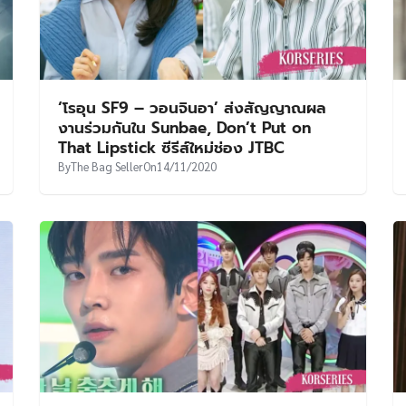
‘โรอุน SF9 – วอนจินอา’ ส่งสัญญาณผล
งานร่วมกันใน Sunbae, Don’t Put on
That Lipstick ซีรีส์ใหม่ช่อง JTBC
By
The Bag Seller
On
14/11/2020