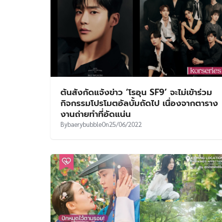
ต้นสังกัดแจ้งข่าว ‘โรอุน SF9’ จะไม่เข้าร่วม
กิจกรรมโปรโมตอัลบั้มถัดไป เนื่องจากตาราง
งานถ่ายทำที่อัดแน่น
By
baerybubble
On
25/06/2022