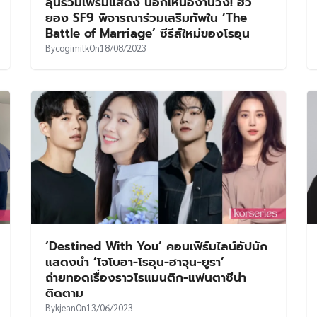
ลุ้นร่วมเฟรมแสดง นอกเหนืองานวง! ฮวี
ยอง SF9 พิจารณาร่วมเสริมทัพใน ‘The
Battle of Marriage’ ซีรีส์ใหม่ของโรอุน
By
cogimilk
On
18/08/2023
‘Destined With You’ คอนเฟิร์มไลน์อัปนัก
แสดงนำ ‘โจโบอา-โรอุน-ฮาจุน-ยูรา’
ถ่ายทอดเรื่องราวโรแมนติก-แฟนตาซีน่า
ติดตาม
By
kjean
On
13/06/2023