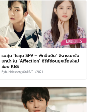
รอลุ้น ‘โรอุน SF9 – พัคอึนบิน’ พิจารณารับ
บทนำ ใน ‘Affection’ ซีรีส์ย้อนยุคเรื่องใหม่
ช่อง KBS
By
bubblesbenjy
On
15/01/2021