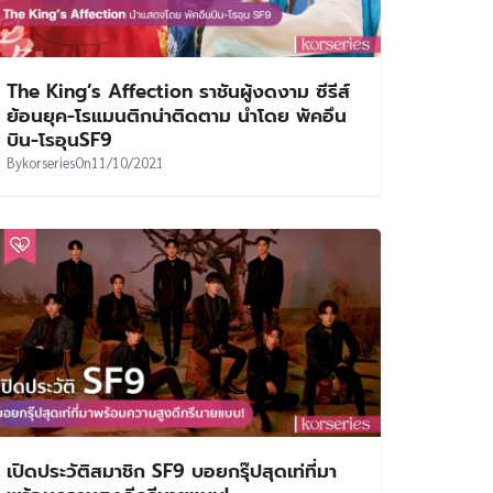
The King’s Affection ราชันผู้งดงาม ซีรีส์
ย้อนยุค-โรแมนติกน่าติดตาม นำโดย พัคอึน
บิน-โรอุนSF9
By
korseries
On
11/10/2021
เปิดประวัติสมาชิก SF9 บอยกรุ๊ปสุดเท่ที่มา