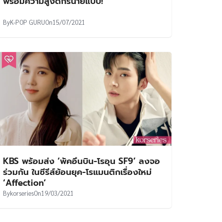
พร้อมความสูงดีกรีนายแบบ!
By
K-POP GURU
On
15/07/2021
KBS พร้อมส่ง ‘พัคอึนบิน-โรอุน SF9’ ลงจอ
ร่วมกัน ในซีรีส์ย้อนยุค-โรแมนติกเรื่องใหม่
‘Affection’
By
korseries
On
19/03/2021