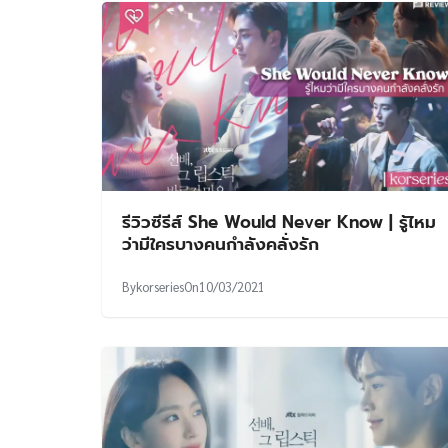
รีวิวซีรีส์ She Would Never Know | รู้ไหม
ว่ามีใครบางคนกำลังคลั่งรัก
By
korseries
On
10/03/2021