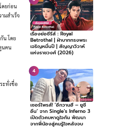
 โดยก่อน
วามสำเร็จ
เรื่องย่อซีรีส์ : Royal
วกัน โดย
Betrothal | ฝ่าบาททรงพระ
เจริญหมื่นปี | สัญญาวิวาห์
์ตูนคน
แห่งราชวงศ์ (2026)
ะทั่งชื่อ
ม
เซอร์ไพรส์! ‘อีกวานฮี – ยูชี
อึน’ จาก Single’s Inferno 3
เปิดตัวคบหาดูใจกัน พัฒนา
จากพี่น้องสู่คนรู้ใจหลังจบ