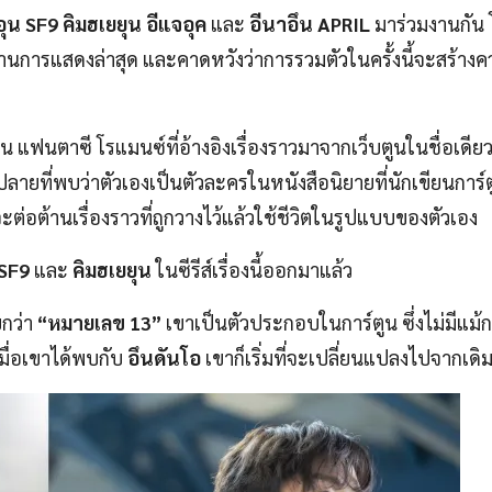
อุน SF9 คิมฮเยยุน
อีแจอุค
และ
อีนาอึน APRIL
มาร่วมงานกัน
นการแสดงล่าสุด และคาดหวังว่าการรวมตัวในครั้งนี้จะสร้างค
รุ่น แฟนตาซี โรแมนซ์ที่อ้างอิงเรื่องราวมาจากเว็บตูนในชื่อเดีย
ธยมปลายที่พบว่าตัวเองเป็นตัวละครในหนังสือนิยายที่นักเขียนการ
ะต่อต้านเรื่องราวที่ถูกวางไว้แล้วใช้ชีวิตในรูปแบบของตัวเอง
 SF9
และ
คิมฮเยยุน
ในซีรีส์เรื่องนี้ออกมาแล้ว
ยกว่า
“หมายเลข 13”
เขาเป็นตัวประกอบในการ์ตูน ซึ่งไม่มีแม้กร
เมื่อเขาได้พบกับ
อึนดันโอ
เขาก็เริ่มที่จะเปลี่ยนแปลงไปจากเดิ