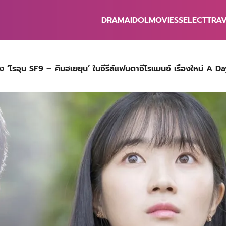
DRAMA
IDOL
MOVIES
SELECT
TRA
earch
r:
โรอุน SF9 – คิมฮเยยุน’ ในซีรีส์แฟนตาซีโรแมนซ์ เรื่องใหม่ A 