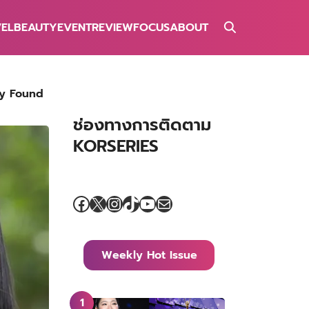
VEL
BEAUTY
EVENT
REVIEW
FOCUS
ABOUT
Day Found
ช่องทางการติดตาม
KORSERIES
Facebook
X
Instagram
TikTok
YouTube
Mail
Weekly Hot Issue