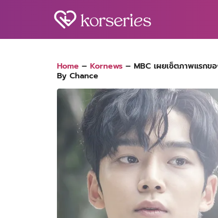
Skip
to
content
S
fo
Home
–
Kornews
–
MBC เผยเซ็ตภาพแรกของ ‘
By Chance