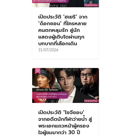
เปิดประวัติ ‘ฮเยริ’ จาก
‘ด็อกซอน’ ที่ใครหลาย
คนตกหลุมรัก สู่นัก
แสดงผู้เติบโตผ่านทุก
บทบาทที่เลือกเดิน
31/07/2026
เปิดประวัติ ‘โซจีซอบ’
จากอดีตนักกีฬาว่ายน้ำ สู่
พระเอกแถวหน้าผู้ครอง
ใจผู้ชมมากว่า 30 ปี