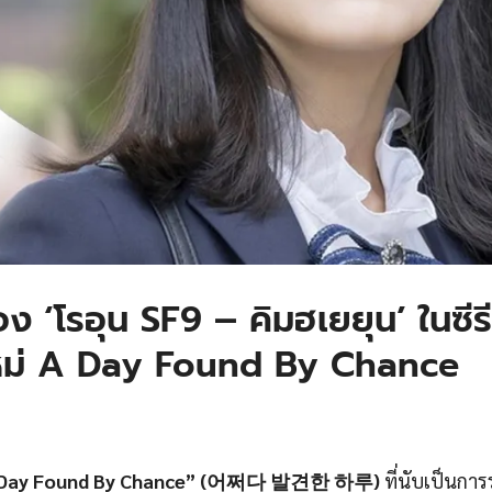
‘โรอุน SF9 – คิมฮเยยุน’ ในซีรี
งใหม่ A Day Found By Chance
 Day Found By Chance” (어쩌다 발견한 하루)
ที่นับเป็นกา