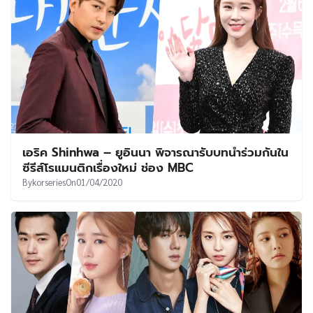
เอริค Shinhwa – ยูอินนา พิจารณารับบทนำร่วมกันใน
ซีรีส์โรแมนติกเรื่องใหม่ ช่อง MBC
By
korseries
On
01/04/2020