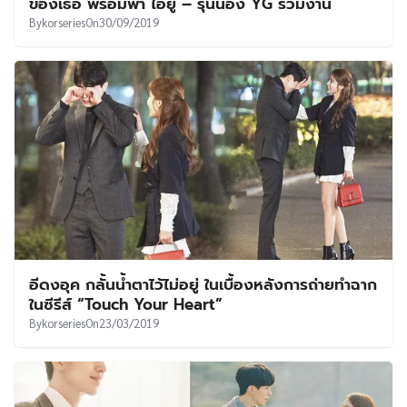
ของเธอ พร้อมพา ไอยู – รุ่นน้อง YG ร่วมงาน
By
korseries
On
30/09/2019
อีดงอุค กลั้นน้ำตาไว้ไม่อยู่ ในเบื้องหลังการถ่ายทำฉาก
ในซีรีส์ “Touch Your Heart”
By
korseries
On
23/03/2019