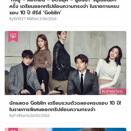
UT
ครั้ง เตรียมออกทริปย้อนความทรงจำ ในรายการครบ
รอบ 10 ปี ซีรีส์ ‘Goblin’
By
SVVEET KIM
On
13/06/2026
นักแสดง Goblin เตรียมรวมตัวฉลองครบรอบ 10 ปี!
ในรายการพิเศษออกทริปย้อนความทรงจำ
By
Pr0filer
On
26/03/2026