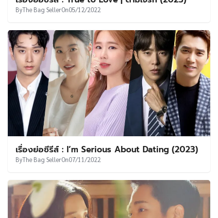
By
The Bag Seller
On
05/12/2022
เรื่องย่อซีรีส์ : I’m Serious About Dating (2023)
By
The Bag Seller
On
07/11/2022