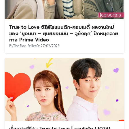
True to Love ซีรีส์โรแมนติก-คอมเมดี้ ผลงานใหม่
ของ ‘ยูอินนา – ยุนฮยอนมิน – จูซังอุค’ ปักหมุดฉาย
ทาง Prime Video
By
The Bag Seller
On
27/02/2023
เรื่องย่อซีรีส์ : True to Love | ตามใจรัก (2023)