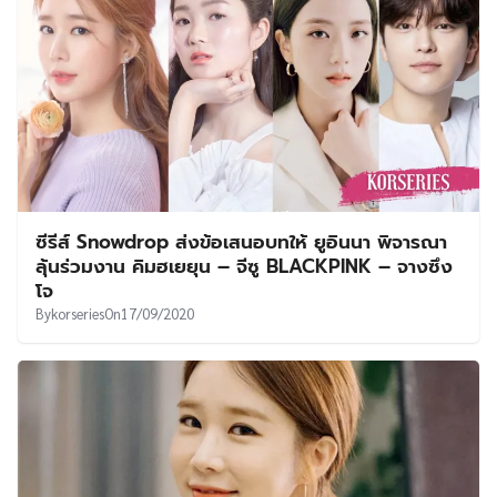
ซีรีส์ Snowdrop ส่งข้อเสนอบทให้ ยูอินนา พิจารณา
ลุ้นร่วมงาน คิมฮเยยุน – จีซู BLACKPINK – จางซึง
โจ
By
korseries
On
17/09/2020