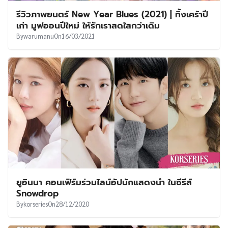
รีวิวภาพยนตร์ New Year Blues (2021) | ทิ้งเศร้าปี
เก่า มูฟออนปีใหม่ ให้รักเราสดใสกว่าเดิม
By
warumanu
On
16/03/2021
ยูอินนา คอนเฟิร์มร่วมไลน์อัปนักแสดงนำ ในซีรีส์
Snowdrop
By
korseries
On
28/12/2020