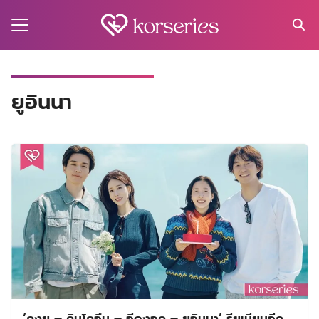
Skip
to
content
Search
for:
MA
ยูอินนา
ES
CT
EL
UTY
T
EW
US
‘กงยู – คิมโกอึน – อีดงอุค – ยูอินนา’ รียูเนียนอีก