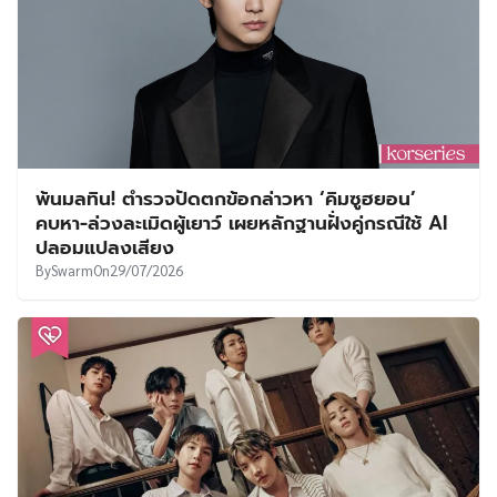
พ้นมลทิน! ตำรวจปัดตกข้อกล่าวหา ‘คิมซูฮยอน’
คบหา-ล่วงละเมิดผู้เยาว์ เผยหลักฐานฝั่งคู่กรณีใช้ AI
ปลอมแปลงเสียง
By
Swarm
On
29/07/2026