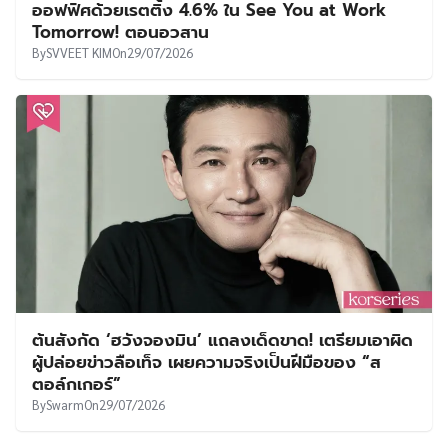
ออฟฟิศด้วยเรตติ้ง 4.6% ใน See You at Work
Tomorrow! ตอนอวสาน
By
SVVEET KIM
On
29/07/2026
ต้นสังกัด ‘ฮวังจองมิน’ แถลงเด็ดขาด! เตรียมเอาผิด
ผู้ปล่อยข่าวลือเท็จ เผยความจริงเป็นฝีมือของ “ส
ตอล์กเกอร์”
By
Swarm
On
29/07/2026