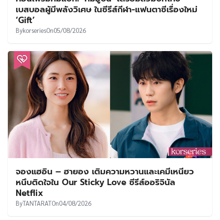
เบสบอลผู้มีพลังวิเศษ ในซีรีส์กีฬา-แฟนตาซีเรื่องใหม่
‘Gift’
By
korseries
On
05/08/2026
จองแฮอิน – ฮายอง เติมความหวานและเคมีเหนียว
หนึบติดใจใน Our Sticky Love ซีรีส์ออริจินัล
Netflix
By
TANTARAT
On
04/08/2026