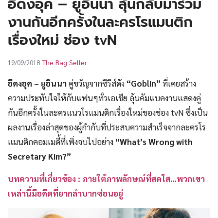
อีดงอุค – ยูอินนา ลุ้นกลับมาร่วม
UT
งานกันอีกครั้งในละครโรแมนติก
เรื่องใหม่ ช่อง tvN
The Bag Seller
19/09/2018
อีดงอุค
–
ยูอินนา
คู่ขวัญจากซีรีส์ดัง
“Goblin”
ที่เคยสร้าง
ความประทับใจให้กับแฟนๆทั่วเอเชีย ลุ้นคัมแบคงานแสดงคู่
กันอีกครั้งในละครแนวโรแมนติกเรื่องใหม่ของช่อง tvN ซึ่งเป็น
ผลงานเรื่องล่าสุดของผู้กำกับที่ประสบความสำเร็จจากละครโร
แมนติกคอมเมดี้ที่เพิ่งจบไปอย่าง
“What’s Wrong with
Secretary Kim?”
บทความที่เกี่ยวข้อง : ภายใต้ภาพลักษณ์ที่สดใส…พวกเขา
เหล่านี้มีอดีตที่ยากลำบากซ่อนอยู่