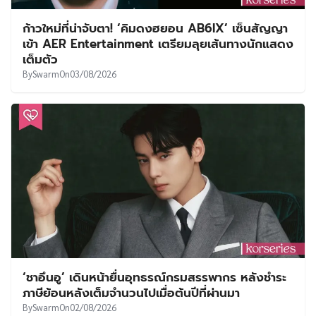
ก้าวใหม่ที่น่าจับตา! ‘คิมดงฮยอน AB6IX’ เซ็นสัญญา
เข้า AER Entertainment เตรียมลุยเส้นทางนักแสดง
เต็มตัว
By
Swarm
On
03/08/2026
‘ชาอึนอู’ เดินหน้ายื่นอุทธรณ์กรมสรรพากร หลังชำระ
ภาษีย้อนหลังเต็มจำนวนไปเมื่อต้นปีที่ผ่านมา
By
Swarm
On
02/08/2026