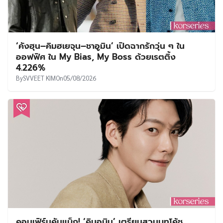
‘คังฮุน–คิมฮเยจุน–ชาอูมิน’ เปิดฉากรักวุ่น ๆ ใน
ออฟฟิศ ใน My Bias, My Boss ด้วยเรตติ้ง
4.226%
By
SVVEET KIM
On
05/08/2026
คอนเฟิร์มคัมแบ็ก! ‘คิมอูบิน’ เตรียมสวมบทโค้ช