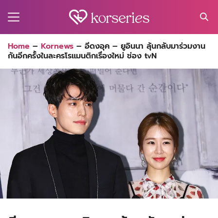
Skip
to
content
Search
Home
–
Kornews
–
อีดงอุค – ยูอินนา ลุ้นกลับมาร่วมงาน
for:
กันอีกครั้งในละครโรแมนติกเรื่องใหม่ ช่อง tvN
MA
ES
CT
EL
UTY
T
EW
US