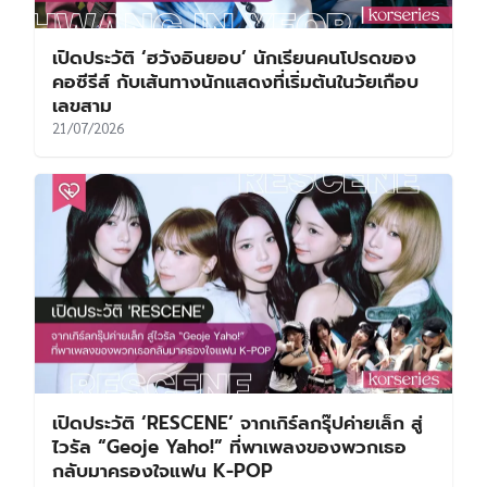
เปิดประวัติ ‘ฮวังอินยอบ’ นักเรียนคนโปรดของ
คอซีรีส์ กับเส้นทางนักแสดงที่เริ่มต้นในวัยเกือบ
เลขสาม
21/07/2026
เปิดประวัติ ‘RESCENE’ จากเกิร์ลกรุ๊ปค่ายเล็ก สู่
ไวรัล “Geoje Yaho!” ที่พาเพลงของพวกเธอ
กลับมาครองใจแฟน K-POP