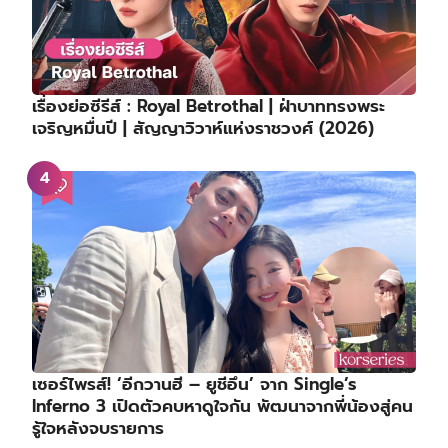
เรื่องย่อซีรีส์ : Royal Betrothal | ฝ่าบาททรงพระ
เจริญหมื่นปี | สัญญาวิวาห์แห่งราชวงศ์ (2026)
เซอร์ไพรส์! ‘อีกวานฮี – ยูชีอึน’ จาก Single’s
Inferno 3 เปิดตัวคบหาดูใจกัน พัฒนาจากพี่น้องสู่คน
รู้ใจหลังจบรายการ