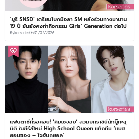
‘ยูริ SNSD’ เตรียมโบกมือลา SM หลังร่วมทางมานาน
19 ปี ยันยังคงทำกิจกรรม Girls’ Generation ต่อไป
By
korseries
On
31/07/2026
แฟนตาซีที่รอคอย! ‘คิมเซจอง’ สวมบทราชินีนักบู๊ทะลุ
มิติ ในซีรีส์ใหม่ High School Queen แท็กทีม ‘แบฮ
ยอนซอง – โจฮันกยอล’