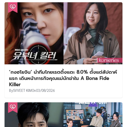
‘กงฮโยจิน’ นำทีมโกยเรตติ้งแตะ 8.0% ตั้งแต่สัปดาห์
แรก เดินหน้าภารกิจคุณแม่นักฆ่าใน A Bona Fide
Killer
By
SVVEET KIM
On
03/08/2026