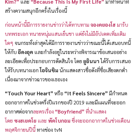
Kim?”
และ
“Because This Is My First Life”
มาทำหน้าที่
สร้างความสนุกอีกครั้งในเรื่องนี้
ก่อนหน้านี้มีการรายงานข่าวว่าได้ทาบทาม
จองคยองโฮ
มารับ
บทพระเอก ทนายหนุ่มแสนเย็นชา แต่ยังไม่มีอัปเดตเพิ่มเติม
ใดๆ
จนกระทั่งล่าสุดได้มีการรายงานข่าวว่าขณะนี้ได้เสนอบทนี้
ให้กับ
อีดงอุค
และกำลังอยู่ในระหว่างพิจารณาข้อเสนออย่าง
ละเอียดเพื่อประกอบการตัดสินใจ โดย
ยูอินนา
ได้รับการเสนอ
ให้รับบทนางเอก
โอจินชิม
นักแสดงสาวชื่อดังที่ชื่อเสียงตกต่ำ
เนื่องมาจากข่าวฉาวของเธอเอง
“Touch Your Heart”
หรือ
“It Feels Sincere”
มีกำหนด
ออกอากาศในช่วงครึ่งปีแรกของปี 2019 และมีแผนที่จะออก
อากาศต่อจาก
ละครเรื่อง
“Boyfriend”
ที่นำแสดง
โดย
ซงฮเยคโย
และ
พัคโบกอม
ซึ่งจะออกอากาศในช่วงเดือน
พฤศจิกายนปีนี้
ทางช่อง tvN