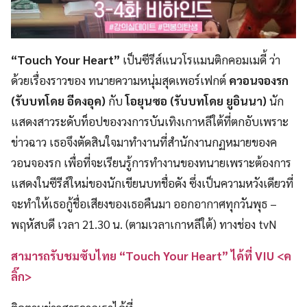
“Touch Your Heart”
เป็นซีรีส์แนวโรแมนติกคอมเมดี้ ว่า
ด้วยเรื่องราวของ ทนายความหนุ่มสุดเพอร์เฟกต์
ควอนจองรก
(รับบทโดย อีดงอุค)
กับ
โอยุนซอ (รับบทโดย ยูอินนา)
นัก
แสดงสาวระดับท็อปของวงการบันเทิงเกาหลีใต้ที่ตกอับเพราะ
ข่าวฉาว เธอจึงตัดสินใจมาทำงานที่สำนักงานกฏหมายของค
วอนจองรก เพื่อที่จะเรียนรู้การทำงานของทนายเพราะต้องการ
แสดงในซีรีส์ใหม่ของนักเขียนบทชื่อดัง ซึ่งเป็นความหวังเดียวที่
จะทำให้เธอกู้ชื่อเสียงของเธอคืนมา ออกอากาศทุกวันพุธ –
พฤหัสบดี เวลา 21.30 น. (ตามเวลาเกาหลีใต้) ทางช่อง tvN
สามารถรับชมซับไทย “Touch Your Heart” ได้ที่ VIU <ค
ลิ๊ก>