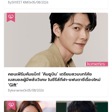
By
SVVEET KIM
On
05/08/2026
คอนเฟิร์มคัมแบ็ก! ‘คิมอูบิน’ เตรียมสวมบทโค้ช
เบสบอลผู้มีพลังวิเศษ ในซีรีส์กีฬา-แฟนตาซีเรื่องใหม่
‘Gift’
By
korseries
On
05/08/2026