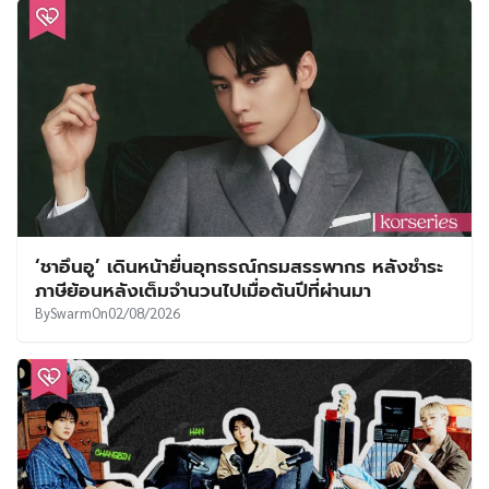
‘ชาอึนอู’ เดินหน้ายื่นอุทธรณ์กรมสรรพากร หลังชำระ
ภาษีย้อนหลังเต็มจำนวนไปเมื่อต้นปีที่ผ่านมา
By
Swarm
On
02/08/2026