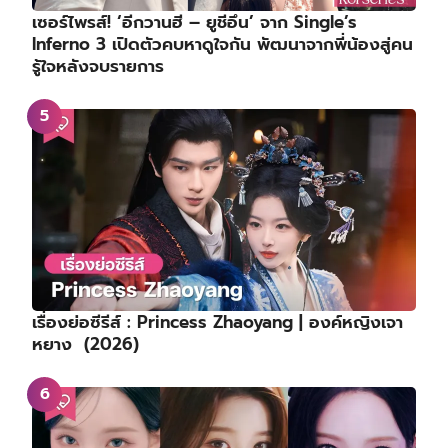
เซอร์ไพรส์! ‘อีกวานฮี – ยูชีอึน’ จาก Single’s
Inferno 3 เปิดตัวคบหาดูใจกัน พัฒนาจากพี่น้องสู่คน
รู้ใจหลังจบรายการ
เรื่องย่อซีรีส์ : Princess Zhaoyang | องค์หญิงเจา
หยาง (2026)