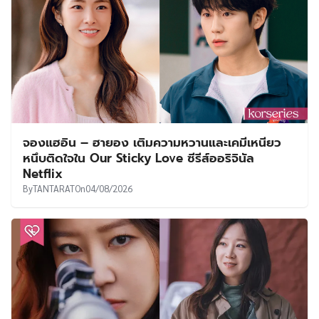
จองแฮอิน – ฮายอง เติมความหวานและเคมีเหนียว
หนึบติดใจใน Our Sticky Love ซีรีส์ออริจินัล
Netflix
By
TANTARAT
On
04/08/2026