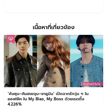
เนื้อหาที่เกี่ยวข้อง
‘คังฮุน–คิมฮเยจุน–ชาอูมิน’ เปิดฉากรักวุ่น ๆ ใน
ออฟฟิศ ใน My Bias, My Boss ด้วยเรตติ้ง
4.226%