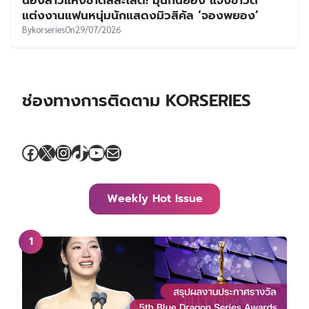
น้องสาวแห่งชาติสละโสด! มุนกึนยอง แจ้งข่าวดี
แต่งงานแฟนหนุ่มนักแสดงมิวสิคัล ‘จองพยอง’
By
korseries
On
29/07/2026
ช่องทางการติดตาม KORSERIES
Facebook
X
Instagram
TikTok
YouTube
Mail
Weekly Hot Issue