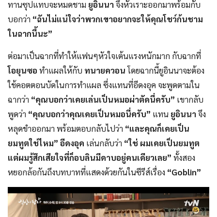
ทานซุปแทบจะหมดชาม
ยูอินนา
จึงหัวเราะออกมาพร้อมกับ
บอกว่า
“ฉันไม่แน่ใจว่าพวกเขาอยากจะให้คุณโชว์ก้นชาม
ในฉากนี้นะ”
ต่อมาเป็นฉากที่ทำให้แฟนๆหัวใจเต้นแรงหนักมาก กับฉากที่
โอยุนซอ
ทำแผลให้กับ
ทนายควอน
โดยฉากนี้ยูอินนาจะต้อง
ใช้คอตตอนบัดในการทำแผล ซึ่งแทนที่อีดงอุค จะพูดตามใน
ฉากว่า
“คุณบอกว่าเคยเล่นเป็นหมอผ่าตัดนี่ครับ”
เขากลับ
พูดว่า
“คุณบอกว่าคุณเคยเป็นหมอนี่ครับ”
แทน
ยูอินนา
จึง
หลุดขำออกมา พร้อมตอบกลับไปว่า
“และคุณก็เคยเป็น
ยมทูตใช่ไหม”
อีดงอุค
เล่นกลับว่า
“ใช่ ผมเคยเป็นยมทูต
แต่ผมรู้สึกเสียใจที่ก็อบลินมีดาบอยู่คนเดียวเลย”
ทั้งสอง
หยอกล้อกันถึงบทบาทที่แสดงด้วยกันในซีรีส์เรื่อง
“Goblin”