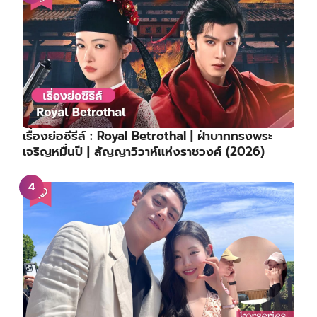
เรื่องย่อซีรีส์ : Royal Betrothal | ฝ่าบาททรงพระ
เจริญหมื่นปี | สัญญาวิวาห์แห่งราชวงศ์ (2026)