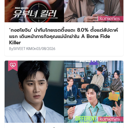
‘กงฮโยจิน’ นำทีมโกยเรตติ้งแตะ 8.0% ตั้งแต่สัปดาห์
แรก เดินหน้าภารกิจคุณแม่นักฆ่าใน A Bona Fide
Killer
By
SVVEET KIM
On
03/08/2026