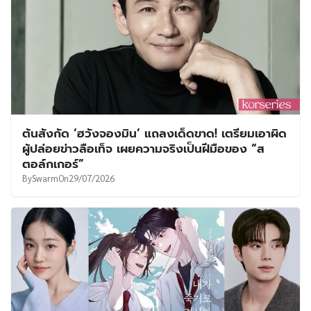
ต้นสังกัด ‘ฮวังจองมิน’ แถลงเด็ดขาด! เตรียมเอาผิด
ผู้ปล่อยข่าวลือเท็จ เผยความจริงเป็นฝีมือของ “ส
ตอล์กเกอร์”
By
Swarm
On
29/07/2026