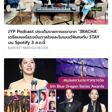
JYP Podcast ประเดิมรายการแรกจาก ‘3RACHA’
เตรียมแชร์แรงบันดาลใจและโมเมนต์พิเศษกับ STAY
บน Spotify 3 ส.ค.นี้
By
SVVEET KIM
On
02/08/2026