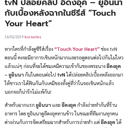
tvN ปล่อยคลิป อีดงอุค – ยูอินนา
UT
กับเบื้องหลังฉากในซีรีส์ “Touch
Your Heart”
korseries
16/02/2019
หากใครที่กำลังดูซีรีส์เรื่อง
“Touch Your Heart”
ช่อง tvN
ตอนนี้ คงจะมีอาการเขินหนักมากและรอดูตอนต่อไปกันไม่ไหว
แล้วแน่ๆ ก่อนที่จะได้ชมเคมีความเข้ากันของพระนาง
อีดงอุค
– ยูอินนา
กันในตอนต่อไป
tvN
ได้ปล่อยคลิปเบื้องหลังออกมา
ให้ชาวเราได้ฟินกันกับเคมีของทั้งคู่ที่ว่าในจอเขินหนักแล้ว
นอกจอก็น่ารักไม่แพ้กัน!
สำหรับฉากแรก
ยูอินนา
และ
อีดงอุค
กำลังถ่ายทำกันที่ร้าน
อาหาร โดย ยูอินนาดูอีดงอุคทานข้าว ในขณะที่ทีมงานทุกคน
ต่างง่วนกับการจัดเตรียมฉากสำหรับการถ่ายทำ แต่
อีดงอุค
ได้