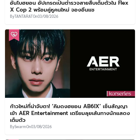
อันโบฮยอน อัปเกรดเป็นตำรวจสายสืบเต็มตัวใน Flex
X Cop 2 พร้อมคู่หูคนใหม่ จองอึนแช
By
TANTARAT
On
03/08/2026
ก้าวใหม่ที่น่าจับตา! ‘คิมดงฮยอน AB6IX’ เซ็นสัญญา
เข้า AER Entertainment เตรียมลุยเส้นทางนักแสดง
เต็มตัว
By
Swarm
On
03/08/2026