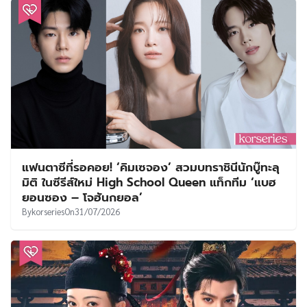
แฟนตาซีที่รอคอย! ‘คิมเซจอง’ สวมบทราชินีนักบู๊ทะลุ
มิติ ในซีรีส์ใหม่ High School Queen แท็กทีม ‘แบฮ
ยอนซอง – โจฮันกยอล’
By
korseries
On
31/07/2026