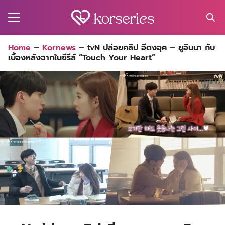
Skip
to
content
Search
Home
–
Kornews
–
tvN ปล่อยคลิป อีดงอุค – ยูอินนา กับ
for:
เบื้องหลังฉากในซีรีส์ “Touch Your Heart”
MA
ES
CT
EL
UTY
T
EW
US