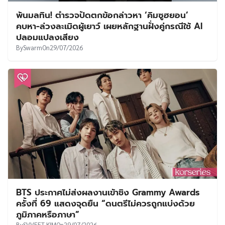
พ้นมลทิน! ตำรวจปัดตกข้อกล่าวหา ‘คิมซูฮยอน’
คบหา-ล่วงละเมิดผู้เยาว์ เผยหลักฐานฝั่งคู่กรณีใช้ AI
ปลอมแปลงเสียง
By
Swarm
On
29/07/2026
BTS ประกาศไม่ส่งผลงานเข้าชิง Grammy Awards
ครั้งที่ 69 แสดงจุดยืน “ดนตรีไม่ควรถูกแบ่งด้วย
ภูมิภาคหรือภาษา”
By
SVVEET KIM
On
29/07/2026