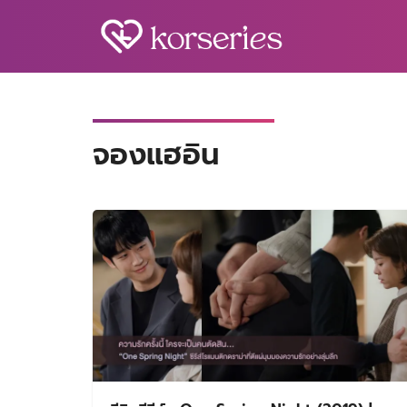
Skip
to
content
S
fo
จองแฮอิน