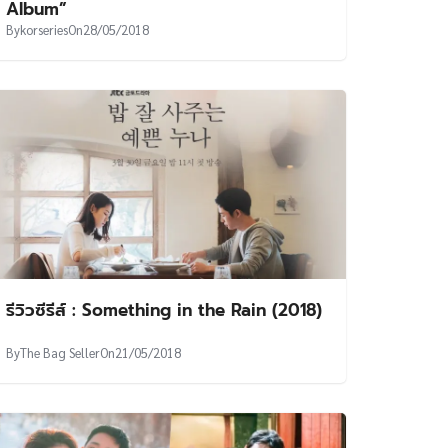
Album”
By
korseries
On
28/05/2018
รีวิวซีรีส์ : Something in the Rain (2018)
By
The Bag Seller
On
21/05/2018