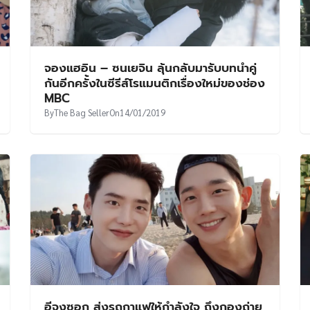
จองแฮอิน – ซนเยจิน ลุ้นกลับมารับบทนำคู่
กันอีกครั้งในซีรีส์โรแมนติกเรื่องใหม่ของช่อง
MBC
By
The Bag Seller
On
14/01/2019
อีจงซอก ส่งรถกาแฟให้กำลังใจ ถึงกองถ่าย