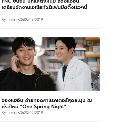
FNC ยืนยัน นักแสดงหนุ่ม จองแฮอิน
เตรียมจัดงานเอเชียทัวร์แฟนมีตติ้งเร็วๆนี้
By
korseries
On
05/07/2019
จองแฮอิน ถ่ายทอดคาแรคเตอร์สุดละมุน ใน
ซีรีส์ใหม่ “One Spring Night”
By
korseries
On
23/04/2019