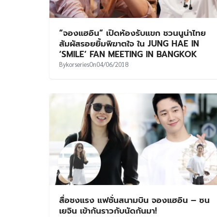
“จองแฮอิน” เปิดห้องรับแขก ชวนนูน่าไทย
สัมผัสรอยยิ้มพิฆาตใจ ใน JUNG HAE IN
‘SMILE’ FAN MEETING IN BANGKOK
By
korseries
On
04/06/2018
สื่อชงแรง แฟชั่นสนามบิน จองแฮอิน – ซน
เยจิน เข้ากันราวกับนัดกันมา!