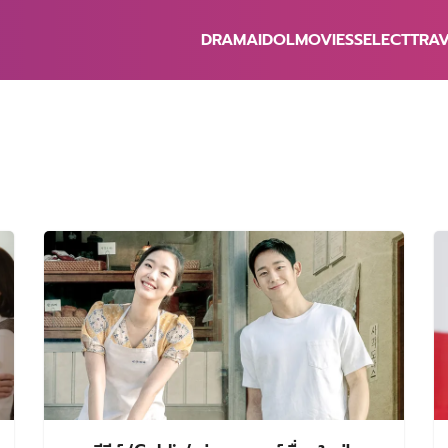
DRAMA
IDOL
MOVIES
SELECT
TRA
earch
r: