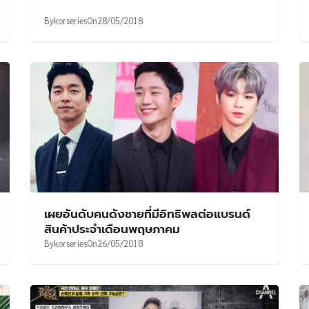
By
korseries
On
28/05/2018
เผยอันดับคนดังชายที่มีอิทธิพลต่อแบรนด์
สินค้าประจำเดือนพฤษภาคม
By
korseries
On
26/05/2018