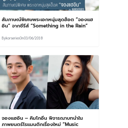
สัมภาษณ์พิเศษพระเอกหนุ่มสุดฮ็อต “จองแฮ
อิน” จากซีรีส์ “Something in the Rain”
By
korseries
On
03/06/2018
จองแฮอิน – คิมโกอึน พิจารณาบทนำใน
ภาพยนตร์โรแมนติกเรื่องใหม่ “Music