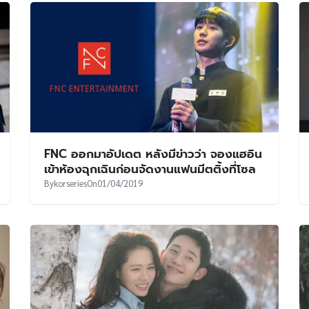
FNC ออกมาอัปเดต หลังมีข่าวว่า จองแฮอิน
เข้าห้องฉุกเฉินก่อนจัดงานแฟนมีตติ้งที่โซล
By
korseries
On
01/04/2019