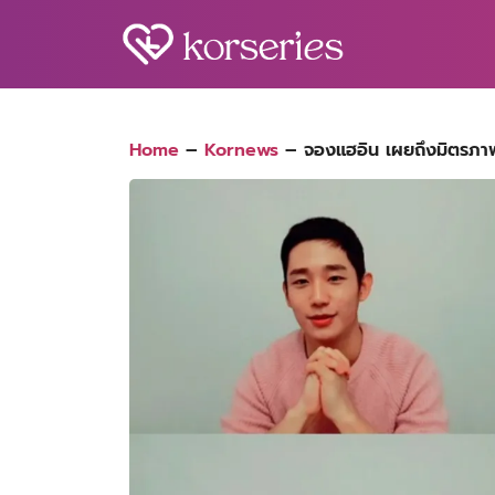
Skip
to
content
S
fo
Home
–
Kornews
–
จองแฮอิน เผยถึงมิตรภา