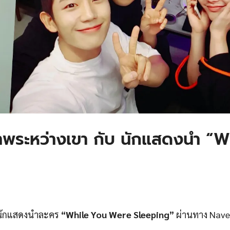
พระหว่างเขา กับ นักแสดงนำ “W
บ นักแสดงนำละคร
“While You Were Sleeping”
ผ่านทาง Naver