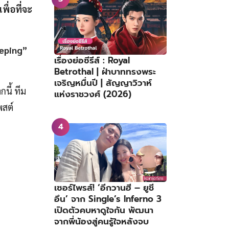
ื่อที่จะ
eeping”
เรื่องย่อซีรีส์ : Royal
Betrothal | ฝ่าบาททรงพระ
เจริญหมื่นปี | สัญญาวิวาห์
กนี้ ทีม
แห่งราชวงศ์ (2026)
พสต์
เซอร์ไพรส์! ‘อีกวานฮี – ยูชี
อึน’ จาก Single’s Inferno 3
เปิดตัวคบหาดูใจกัน พัฒนา
จากพี่น้องสู่คนรู้ใจหลังจบ