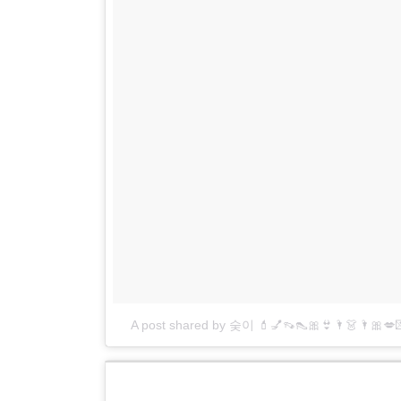
A post shared by 숮이 💄💅👡👠🎀👙🌂👗🌂🎀💋