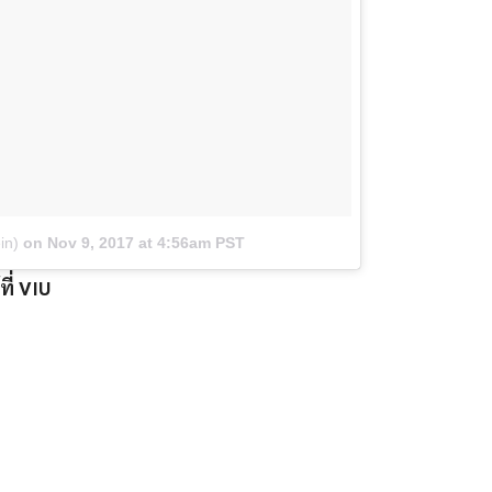
in)
on
Nov 9, 2017 at 4:56am PST
ี่ VIU