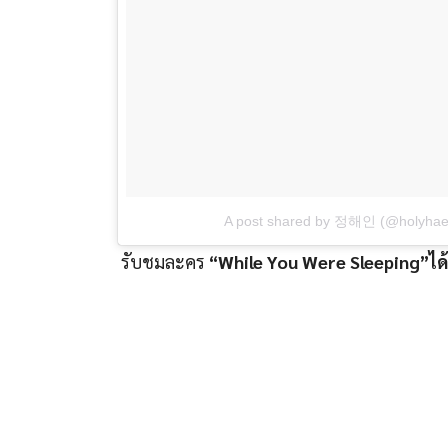
A post shared by 정해인 (@holyhae
รับชมละคร
“While You Were Sleeping”ได้ท