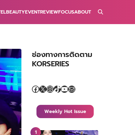
VEL
BEAUTY
EVENT
REVIEW
FOCUS
ABOUT
ช่องทางการติดตาม
KORSERIES
Facebook
X
Instagram
TikTok
YouTube
Mail
Weekly Hot Issue