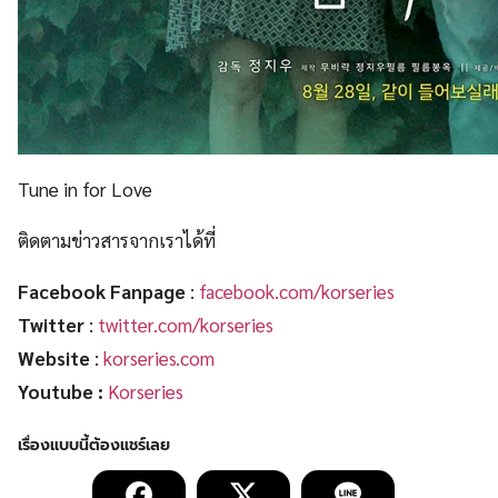
Tune in for Love
ติดตามข่าวสารจากเราได้ที่
Facebook Fanpage
:
facebook.com/korseries
Twitter
:
twitter.com/korseries
Website
:
korseries.com
Youtube :
Korseries