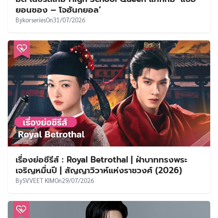
ยอนซอง – โจฮันกยอล’
By
korseries
On
31/07/2026
เรื่องย่อซีรีส์ : Royal Betrothal | ฝ่าบาททรงพระ
เจริญหมื่นปี | สัญญาวิวาห์แห่งราชวงศ์ (2026)
By
SVVEET KIM
On
29/07/2026