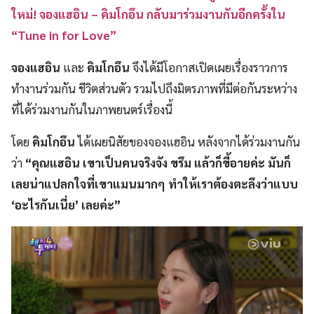
ใหม่! จองแฮอิน – คิมโกอึน กลับมาร่วมงานกันอีกครั้งใน
“Tune in for Love”
จองแฮอิน
และ
คิมโกอึน
จึงได้มีโอกาสเปิดเผยเรื่องราวการ
ทำงานร่วมกัน ชีวิตส่วนตัว รวมไปถึงมิตรภาพที่มีต่อกันระหว่าง
ที่ได้ร่วมงานกันในภาพยนตร์เรื่องนี้
โดย
คิมโกอึน
ได้เผยนิสัยของจองแฮอิน หลังจากได้ร่วมงานกัน
ว่า
“คุณแฮอิน เขาเป็นคนจริงจัง ขรึม แล้วก็ขี้อายค่ะ มันก็
เลยน่าแปลกใจที่เขาแมนมากๆ ทำให้เราต้องตะลึงว่าแบบ
‘อะไรกันเนี่ย’ เลยค่ะ”