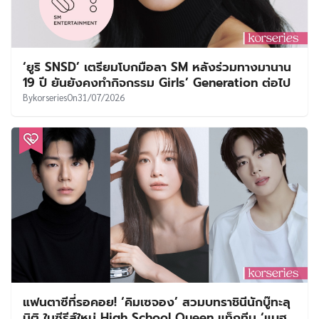
‘ยูริ SNSD’ เตรียมโบกมือลา SM หลังร่วมทางมานาน
19 ปี ยันยังคงทำกิจกรรม Girls’ Generation ต่อไป
By
korseries
On
31/07/2026
แฟนตาซีที่รอคอย! ‘คิมเซจอง’ สวมบทราชินีนักบู๊ทะลุ
มิติ ในซีรีส์ใหม่ High School Queen แท็กทีม ‘แบฮ