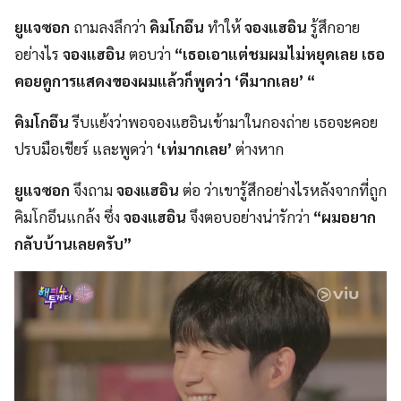
ยูแจซอก
ถามลงลึกว่า
คิมโกอึน
ทำให้
จองแฮอิน
รู้สึกอาย
อย่างไร
จองแฮอิน
ตอบว่า
“เธอเอาแต่ชมผมไม่หยุดเลย เธอ
คอยดูการแสดงของผมแล้วก็พูดว่า ‘ดีมากเลย’ “
คิมโกอึน
รีบแย้งว่าพอจองแฮอินเข้ามาในกองถ่าย เธอจะคอย
ปรบมือเชียร์ และพูดว่า
‘เท่มากเลย’
ต่างหาก
ยูแจซอก
จึงถาม
จองแฮอิน
ต่อ ว่าเขารู้สึกอย่างไรหลังจากที่ถูก
คิมโกอึนแกล้ง ซึ่ง
จองแฮอิน
จึงตอบอย่างน่ารักว่า
“ผมอยาก
กลับบ้านเลยครับ”