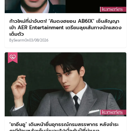
ก้าวใหม่ที่น่าจับตา! ‘คิมดงฮยอน AB6IX’ เซ็นสัญญา
เข้า AER Entertainment เตรียมลุยเส้นทางนักแสดง
เต็มตัว
By
Swarm
On
03/08/2026
‘ชาอึนอู’ เดินหน้ายื่นอุทธรณ์กรมสรรพากร หลังชำระ
ภาษีย้อนหลังเต็มจำนวนไปเมื่อต้นปีที่ผ่านมา