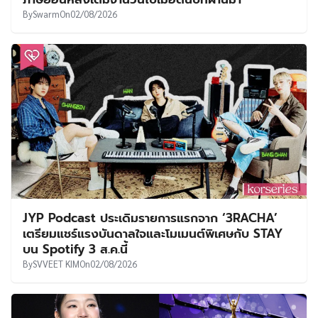
By
Swarm
On
02/08/2026
JYP Podcast ประเดิมรายการแรกจาก ‘3RACHA’
เตรียมแชร์แรงบันดาลใจและโมเมนต์พิเศษกับ STAY
บน Spotify 3 ส.ค.นี้
By
SVVEET KIM
On
02/08/2026