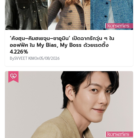
‘คังฮุน–คิมฮเยจุน–ชาอูมิน’ เปิดฉากรักวุ่น ๆ ใน
ออฟฟิศ ใน My Bias, My Boss ด้วยเรตติ้ง
4.226%
By
SVVEET KIM
On
05/08/2026