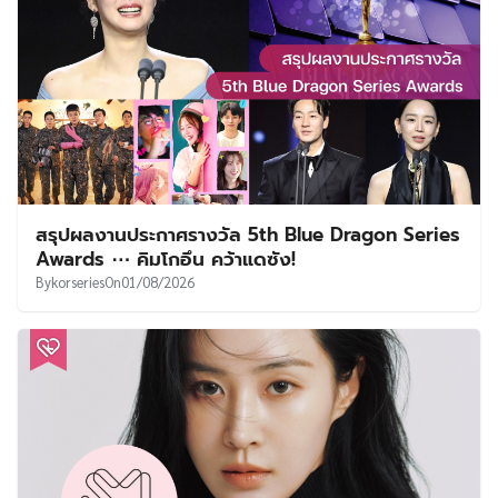
สรุปผลงานประกาศรางวัล 5th Blue Dragon Series
Awards ⋯ คิมโกอึน คว้าแดซัง!
By
korseries
On
01/08/2026