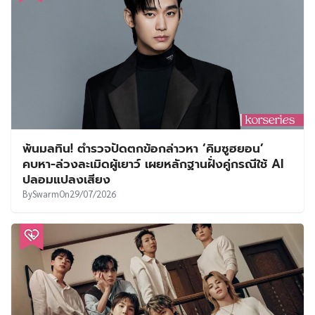
พ้นมลทิน! ตำรวจปัดตกข้อกล่าวหา ‘คิมซูฮยอน’
คบหา-ล่วงละเมิดผู้เยาว์ เผยหลักฐานฝั่งคู่กรณีใช้ AI
ปลอมแปลงเสียง
By
Swarm
On
29/07/2026