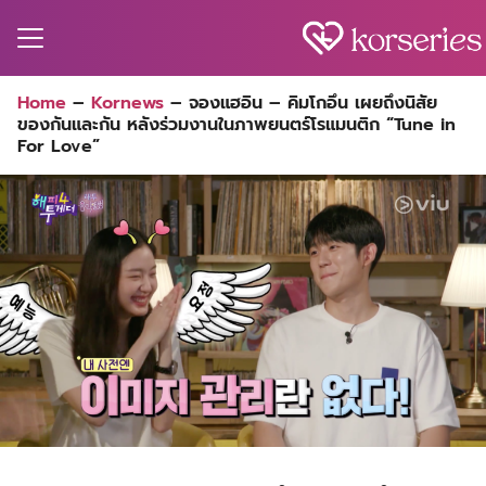
Skip
to
content
Search
Home
–
Kornews
–
จองแฮอิน – คิมโกอึน เผยถึงนิสัย
for:
ของกันและกัน หลังร่วมงานในภาพยนตร์โรแมนติก “Tune in
MA
For Love”
ES
CT
EL
UTY
T
EW
US