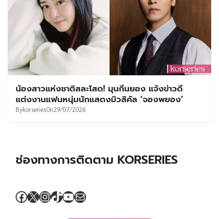
น้องสาวแห่งชาติสละโสด! มุนกึนยอง แจ้งข่าวดี
แต่งงานแฟนหนุ่มนักแสดงมิวสิคัล ‘จองพยอง’
By
korseries
On
29/07/2026
ช่องทางการติดตาม KORSERIES
Facebook
X
Instagram
TikTok
YouTube
Mail