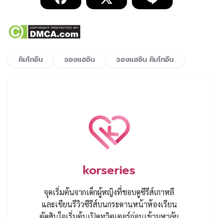
คิมโกอึน
จองแฮอิน
จองแฮอิน คิมโกอึน
korseries
จุดเริ่มต้นจากเด็กผู้หญิงที่ชอบดูซีรีส์เกาหลี
และเขียนรีวิวซีรีส์บนกระดานหน้าห้องเรียน
ตัดสินใจเริ่มต้นเปิดทวิตเตอร์ก่อนเข้ามหาลัย