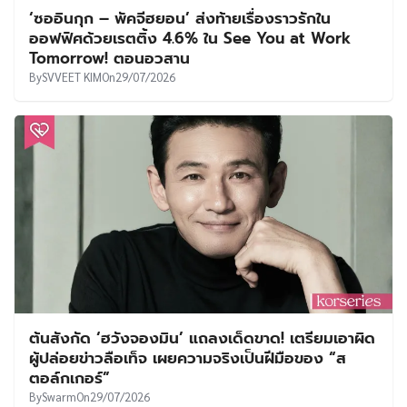
‘ซออินกุก – พัคจีฮยอน’ ส่งท้ายเรื่องราวรักใน
ออฟฟิศด้วยเรตติ้ง 4.6% ใน See You at Work
Tomorrow! ตอนอวสาน
By
SVVEET KIM
On
29/07/2026
ต้นสังกัด ‘ฮวังจองมิน’ แถลงเด็ดขาด! เตรียมเอาผิด
ผู้ปล่อยข่าวลือเท็จ เผยความจริงเป็นฝีมือของ “ส
ตอล์กเกอร์”
By
Swarm
On
29/07/2026