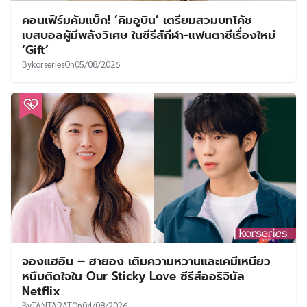
คอนเฟิร์มคัมแบ็ก! ‘คิมอูบิน’ เตรียมสวมบทโค้ช
เบสบอลผู้มีพลังวิเศษ ในซีรีส์กีฬา-แฟนตาซีเรื่องใหม่
‘Gift’
By
korseries
On
05/08/2026
จองแฮอิน – ฮายอง เติมความหวานและเคมีเหนียว
หนึบติดใจใน Our Sticky Love ซีรีส์ออริจินัล
Netflix
By
TANTARAT
On
04/08/2026