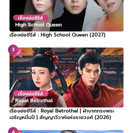
เรื่องย่อซีรีส์ : High School Queen (2027)
เรื่องย่อซีรีส์ : Royal Betrothal | ฝ่าบาททรงพระ
เจริญหมื่นปี | สัญญาวิวาห์แห่งราชวงศ์ (2026)