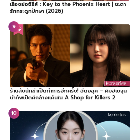
เรื่องย่อซีรีส์ : Key to the Phoenix Heart | ชะตา
รักกระดูกปักษา (2026)
ร้านลับนักฆ่าเปิดทำการอีกครั้ง! อีดงอุค – คิมฮเยจุน
นำทัพเปิดศึกล้างแค้นใน A Shop for Killers 2