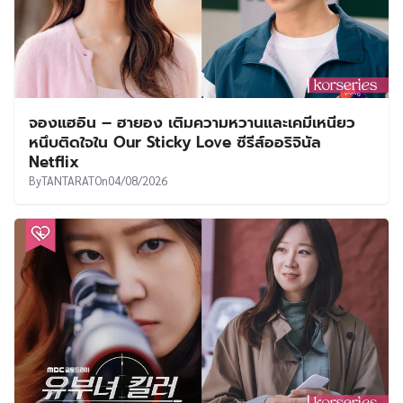
จองแฮอิน – ฮายอง เติมความหวานและเคมีเหนียว
หนึบติดใจใน Our Sticky Love ซีรีส์ออริจินัล
Netflix
By
TANTARAT
On
04/08/2026