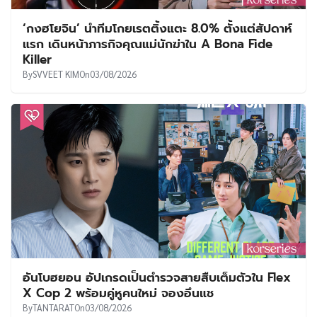
‘กงฮโยจิน’ นำทีมโกยเรตติ้งแตะ 8.0% ตั้งแต่สัปดาห์
แรก เดินหน้าภารกิจคุณแม่นักฆ่าใน A Bona Fide
Killer
By
SVVEET KIM
On
03/08/2026
อันโบฮยอน อัปเกรดเป็นตำรวจสายสืบเต็มตัวใน Flex
X Cop 2 พร้อมคู่หูคนใหม่ จองอึนแช
By
TANTARAT
On
03/08/2026