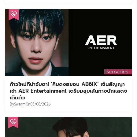
ก้าวใหม่ที่น่าจับตา! ‘คิมดงฮยอน AB6IX’ เซ็นสัญญา
เข้า AER Entertainment เตรียมลุยเส้นทางนักแสดง
เต็มตัว
By
Swarm
On
03/08/2026