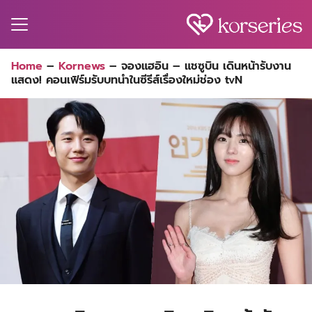
Skip
to
content
Search
Home
–
Kornews
–
จองแฮอิน – แชซูบิน เดินหน้ารับงาน
for:
แสดง! คอนเฟิร์มรับบทนำในซีรีส์เรื่องใหม่ช่อง tvN
MA
ES
CT
EL
UTY
T
EW
US