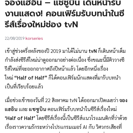
จองแฮอิน – แชซูบิน เดินหน้ารับ
UT
งานแสดง! คอนเฟิร์มรับบทนำในซี
รีส์เรื่องใหม่ช่อง tvN
korseries
22/08/2019
เข้าสู่ช่วงครึ่งหลังของปี 2019 มาได้ไม่นาน
tvN
ก็เดินหน้าเต็ม
กำลังส่งซีรีส์ใหม่น่าดูออกมาอย่างต่อเนื่อง ซึ่งขณะนี้มีคิววางซี
รีส์ใหม่ที่จะออกอากาศถึงปีหน้าแล้ว โดยอีกหนึ่งเรื่อง
ใหม่
“Half of Half”
ก็ได้คอนเฟิร์มนักแสดงที่มารับบทนำ
เป็นที่เรียบร้อยแล้ว
เมื่อช่วงเช้าของวันที่ 22 สิงหาคม tvN ได้ออกมาเปิดเผยว่า
จอง
แฮอิน
และ
แชซูบิน
คอนเฟิร์มรับบทนำในซีรีส์เรื่องใหม่
‘Half of Half’
โดยซีรีส์เรื่องนี้เป็นซีรีส์แนวโรแมนติกที่ว่าด้วย
เรื่องราวความรักระหว่างโปรแกรมเมอร์ AI กับ วิศวกรเสียงที่