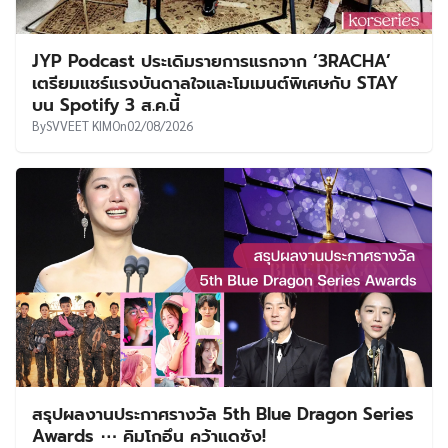
JYP Podcast ประเดิมรายการแรกจาก ‘3RACHA’
เตรียมแชร์แรงบันดาลใจและโมเมนต์พิเศษกับ STAY
บน Spotify 3 ส.ค.นี้
By
SVVEET KIM
On
02/08/2026
สรุปผลงานประกาศรางวัล 5th Blue Dragon Series
Awards ⋯ คิมโกอึน คว้าแดซัง!