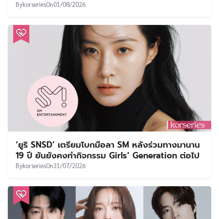
By
korseries
On
01/08/2026
‘ยูริ SNSD’ เตรียมโบกมือลา SM หลังร่วมทางมานาน
19 ปี ยันยังคงทำกิจกรรม Girls’ Generation ต่อไป
By
korseries
On
31/07/2026