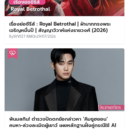
เรื่องย่อซีรีส์ : Royal Betrothal | ฝ่าบาททรงพระ
เจริญหมื่นปี | สัญญาวิวาห์แห่งราชวงศ์ (2026)
By
SVVEET KIM
On
29/07/2026
พ้นมลทิน! ตำรวจปัดตกข้อกล่าวหา ‘คิมซูฮยอน’
คบหา-ล่วงละเมิดผู้เยาว์ เผยหลักฐานฝั่งคู่กรณีใช้ AI