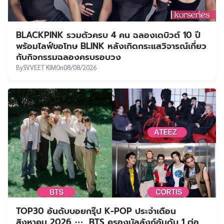
BLACKPINK รวมตัวครบ 4 คน ฉลองเดบิวต์ 10 ปี
พร้อมไลฟ์ขอโทษ BLINK หลังเกิดกระแสวิจารณ์เกี่ยว
กับกิจกรรมฉลองครบรอบวง
By
SVVEET KIM
On
08/08/2026
TOP30 อันดับบอยกรุ๊ป K-POP ประจำเดือน
สิงหาคม 2026 ⋯ BTS ครองบัลลังก์อันดับ 1 ต่อ