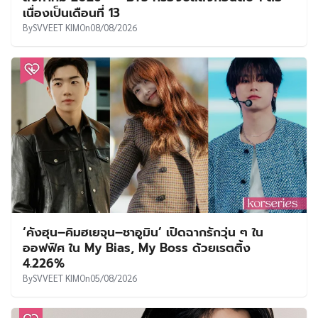
เนื่องเป็นเดือนที่ 13
By
SVVEET KIM
On
08/08/2026
‘คังฮุน–คิมฮเยจุน–ชาอูมิน’ เปิดฉากรักวุ่น ๆ ใน
ออฟฟิศ ใน My Bias, My Boss ด้วยเรตติ้ง
4.226%
By
SVVEET KIM
On
05/08/2026