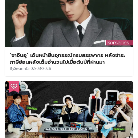
‘ชาอึนอู’ เดินหน้ายื่นอุทธรณ์กรมสรรพากร หลังชำระ
ภาษีย้อนหลังเต็มจำนวนไปเมื่อต้นปีที่ผ่านมา
By
Swarm
On
02/08/2026