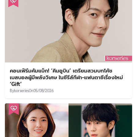
คอนเฟิร์มคัมแบ็ก! ‘คิมอูบิน’ เตรียมสวมบทโค้ช
เบสบอลผู้มีพลังวิเศษ ในซีรีส์กีฬา-แฟนตาซีเรื่องใหม่
‘Gift’
By
korseries
On
05/08/2026