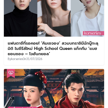
แฟนตาซีที่รอคอย! ‘คิมเซจอง’ สวมบทราชินีนักบู๊ทะลุ
มิติ ในซีรีส์ใหม่ High School Queen แท็กทีม ‘แบฮ
ยอนซอง – โจฮันกยอล’
By
korseries
On
31/07/2026