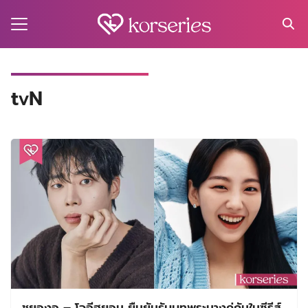
Skip
to
content
Search
for:
MA
tvN
ES
CT
EL
UTY
T
EW
US
ชูยองอู – โจอีฮยอน ยืนยันรับบทพระนางคู่กันในซีรีส์