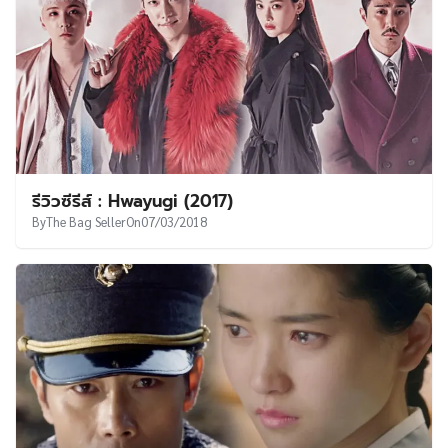
รีวิวซีรีส์ : Hwayugi (2017)
By
The Bag Seller
On
07/03/2018