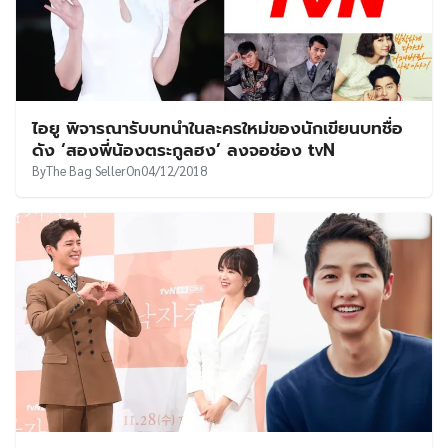
ไอยู พิจารณารับบทนำในละครใหม่ของนักเขียนบทชื่อ
ดัง ‘สองพี่น้องตระกูลฮง’ ลงจอช่อง tvN
By
The Bag Seller
On
04/12/2018