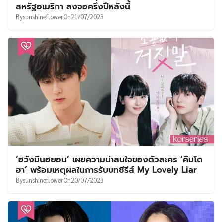
สหรัฐอเมริกา ลงจอครึ่งปีหลังนี้
By
sunshineflower
On
21/07/2023
‘ฮวังมินฮยอน’ เผยความน่าสนใจของตัวละคร ‘คิมโด
ฮา’ พร้อมเหตุผลในการรับบทซีรีส์​ My Lovely Liar
By
sunshineflower
On
20/07/2023