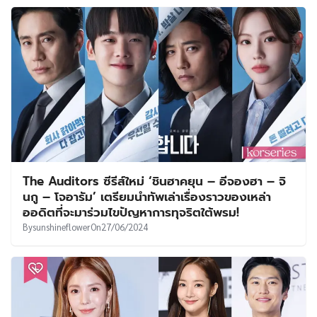
The Auditors ซีรีส์ใหม่ ‘ชินฮาคยุน – อีจองฮา – จิ
นกู – โจอารัม’ เตรียมนำทัพเล่าเรื่องราวของเหล่า
ออดิตที่จะมาร่วมไขปัญหาการทุจริตใต้พรม!
By
sunshineflower
On
27/06/2024