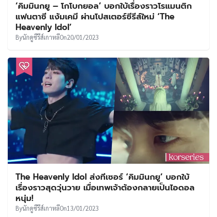
‘คิมมินกยู – โกโบกยอล’ บอกใบ้เรื่องราวโรแมนติก
แฟนตาซี แง้มเคมี ผ่านโปสเตอร์ซีรีส์ใหม่ ‘The
Heavenly Idol’
By
นักดูซีรีส์เกาหลี
On
20/01/2023
The Heavenly Idol ส่งทีเซอร์ ‘คิมมินกยู’ บอกใบ้
เรื่องราวสุดวุ่นวาย เมื่อเทพเจ้าต้องกลายเป็นไอดอล
หนุ่ม!
By
นักดูซีรีส์เกาหลี
On
13/01/2023