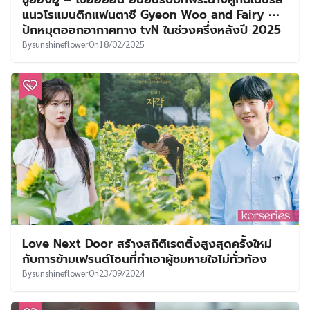
UT
แนวโรแมนติกแฟนตาซี Gyeon Woo and Fairy ⋯
ปักหมุดออกอากาศทาง tvN ในช่วงครึ่งหลังปี 2025
By
sunshineflower
On
18/02/2025
Love Next Door สร้างสถิติเรตติ้งสูงสุดครั้งใหม่
กับการข้ามเฟรนด์โซนที่ทำเอาผู้ชมหายใจไม่ทั่วท้อง
By
sunshineflower
On
23/09/2024