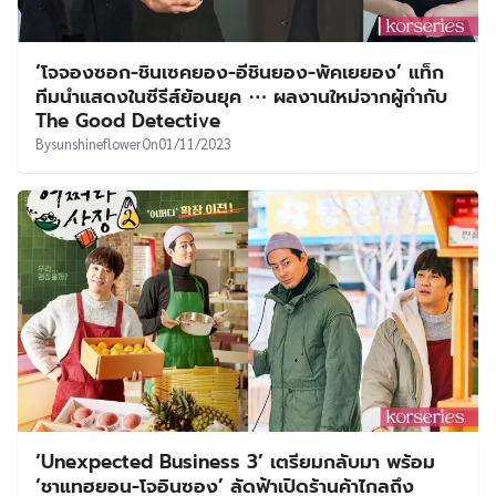
‘โจจองซอก-ชินเซคยอง-อีชินยอง-พัคเยยอง’ แท็ก
ทีมนำแสดงในซีรีส์ย้อนยุค ⋯ ผลงานใหม่จากผู้กำกับ
The Good Detective
By
sunshineflower
On
01/11/2023
‘Unexpected Business 3’ เตรียมกลับมา พร้อม
‘ชาแทฮยอน-โจอินซอง’ ลัดฟ้าเปิดร้านค้าไกลถึง