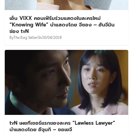
เอ็น VIXX คอนเฟิร์มร่วมแสดงในละครใหม่
“Knowing Wife” นำแสดงโดย จีซอง – ฮันจีมิน
ช่อง tvN
By
The Bag Seller
On
30/04/2018
tvN เผยทีเซอร์แรกของละคร “Lawless Lawyer”
นำแสดงโดย อีจุนกิ – ซอเยจี