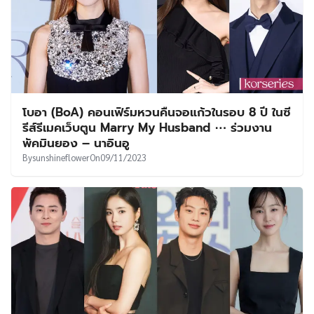
โบอา (BoA) คอนเฟิร์มหวนคืนจอแก้วในรอบ 8 ปี ในซี
รีส์รีเมคเว็บตูน Marry My Husband ⋯ ร่วมงาน
พัคมินยอง – นาอินอู
By
sunshineflower
On
09/11/2023