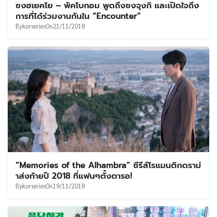
ซงฮเยคโย – พัคโบกอม พูดถึงซงจุงกิ และเปิดใจถึง
การที่ได้ร่วมงานกันใน “Encounter”
By
korseries
On
21/11/2018
“Memories of the Alhambra” ซีรีส์โรแมนติกดราม่
าส่งท้ายปี 2018 ที่แฟนๆตั้งตารอ!
By
korseries
On
19/11/2018