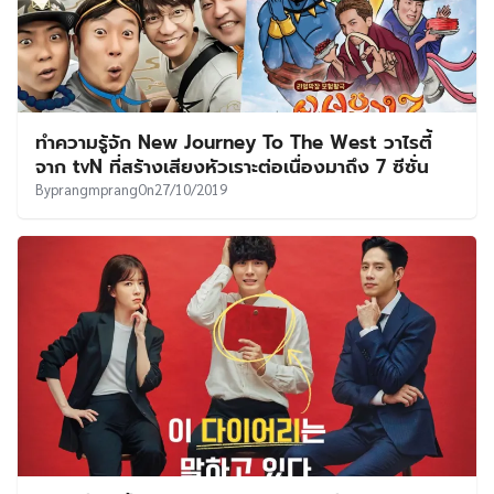
ทำความรู้จัก New Journey To The West วาไรตี้
จาก tvN ที่สร้างเสียงหัวเราะต่อเนื่องมาถึง 7 ซีซั่น
By
prangmprang
On
27/10/2019