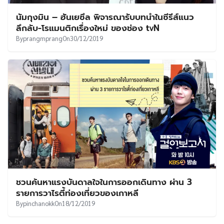
นัมกุงมิน – ฮันเยซึล พิจารณารับบทนำในซีรีส์แนว
ลึกลับ-โรแมนติกเรื่องใหม่ ของช่อง tvN
By
prangmprang
On
30/12/2019
ชวนค้นหาแรงบันดาลใจในการออกเดินทาง ผ่าน 3
รายการวาไรตี้ท่องเที่ยวของเกาหลี
By
pinchanokk
On
18/12/2019