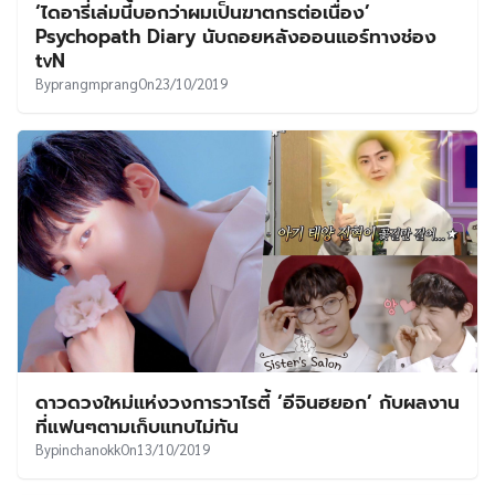
‘ไดอารี่เล่มนี้บอกว่าผมเป็นฆาตกรต่อเนื่อง’
Psychopath Diary นับถอยหลังออนแอร์ทางช่อง
tvN
By
prangmprang
On
23/10/2019
ดาวดวงใหม่แห่งวงการวาไรตี้ ‘อีจินฮยอก’ กับผลงาน
ที่แฟนๆตามเก็บแทบไม่ทัน
By
pinchanokk
On
13/10/2019