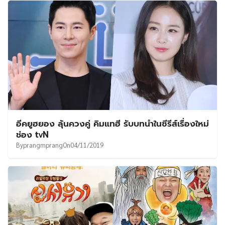
อีคยูฮยอง ลุ้นควงคู่ คิมแทฮี รับบทนำในซีรีส์เรื่องใหม่
ช่อง tvN
By
prangmprang
On
04/11/2019