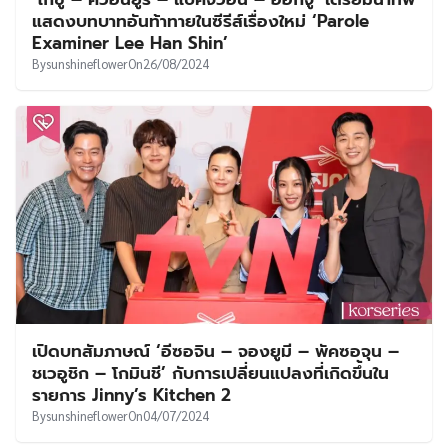
แสดงบทบาทอันท้าทายในซีรีส์เรื่องใหม่ ‘Parole
Examiner Lee Han Shin’
By
sunshineflower
On
26/08/2024
เปิดบทสัมภาษณ์ ‘อีซอจิน – จองยูมี – พัคซอจุน –
ชเวอูชิก – โกมินชี’ กับการเปลี่ยนแปลงที่เกิดขึ้นใน
รายการ Jinny’s Kitchen 2
By
sunshineflower
On
04/07/2024