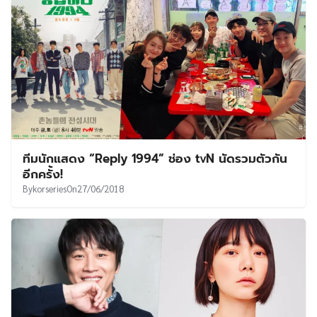
ทีมนักแสดง “Reply 1994” ช่อง tvN นัดรวมตัวกัน
อีกครั้ง!
By
korseries
On
27/06/2018