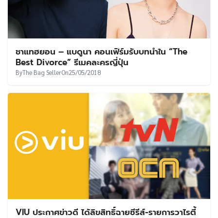
ชาแทฮยอน – แบดูนา คอนเฟิร์มรับบทนำใน “The
Best Divorce” รีเมคละครญี่ปุ่น
By
The Bag Seller
On
25/05/2018
VIU ประกาศข่าวดี ได้ลิขสิทธิ์ฉายซีรีส์-รายการวาไรตี้