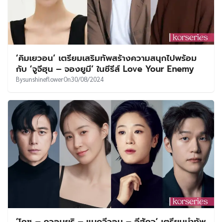
‘คิมเยวอน’ เตรียมเสริมทัพสร้างความสนุกไปพร้อม
กับ ‘จูจีฮุน – จองยูมี’ ในซีรีส์ Love Your Enemy
By
sunshineflower
On
30/08/2024
‘โกซู – ควอนยูริ – แบคจีวอน – อีฮักจู’ เตรียมนำทัพ