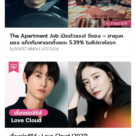
The Apartment Job เปิดตัวแรง! จีซอง – ฮายุนค
ยอง แท็กทีมพาเรตติ้งแตะ 5.39% ในสัปดาห์แรก
By
SVVEET KIM
On
13/07/2026