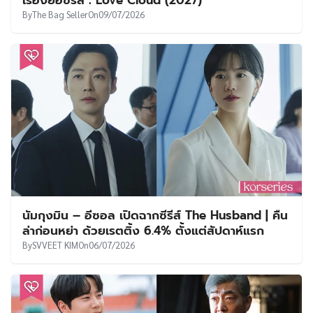
เรื่องย่อซีรีส์ : Love Cloud (2027)
By
The Bag Seller
On
09/07/2026
นัมกุงมิน – อีซอล เปิดฉากซีรีส์ The Husband | คืน
ล่าก่อนหย่า ด้วยเรตติ้ง 6.4% ตั้งแต่สัปดาห์แรก
By
SVVEET KIM
On
06/07/2026