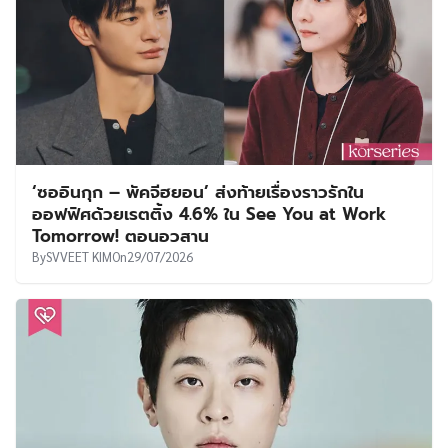
‘ซออินกุก – พัคจีฮยอน’ ส่งท้ายเรื่องราวรักใน
ออฟฟิศด้วยเรตติ้ง 4.6% ใน See You at Work
Tomorrow! ตอนอวสาน
By
SVVEET KIM
On
29/07/2026