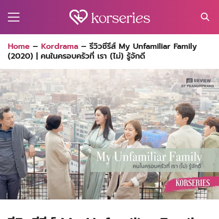
Skip
to
content
Search
Home
–
Kordrama
–
รีวิวซีรีส์ My Unfamiliar Family
for:
(2020) | คนในครอบครัวที่ เรา (ไม่) รู้จักดี
MA
ES
CT
EL
UTY
T
EW
US