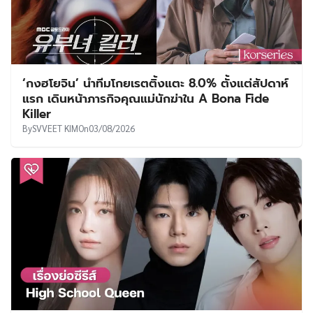
‘กงฮโยจิน’ นำทีมโกยเรตติ้งแตะ 8.0% ตั้งแต่สัปดาห์
แรก เดินหน้าภารกิจคุณแม่นักฆ่าใน A Bona Fide
Killer
By
SVVEET KIM
On
03/08/2026