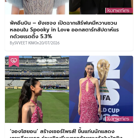
พัคอึนบิน – ยังเซจง เปิดฉากเสิร์ฟเคมีหวานชวน
หลอนใน Spooky in Love ออกสตาร์ทสัปดาห์แร
กด้วยเรตติ้ง 5.3%
By
SVVEET KIM
On
20/07/2026
‘จองโฮยอน’ สร้างเซอร์ไพรส์! ขึ้นแท่นนักแสดง