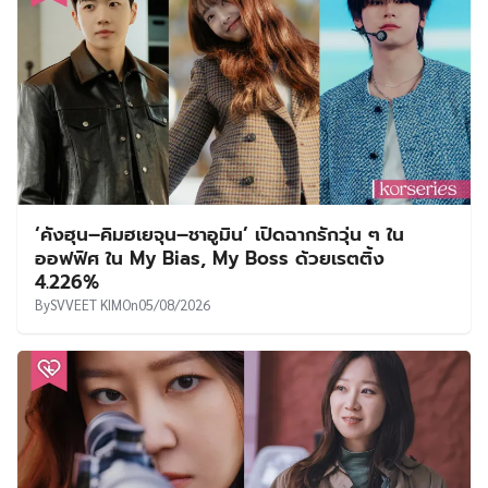
‘คังฮุน–คิมฮเยจุน–ชาอูมิน’ เปิดฉากรักวุ่น ๆ ใน
ออฟฟิศ ใน My Bias, My Boss ด้วยเรตติ้ง
4.226%
By
SVVEET KIM
On
05/08/2026