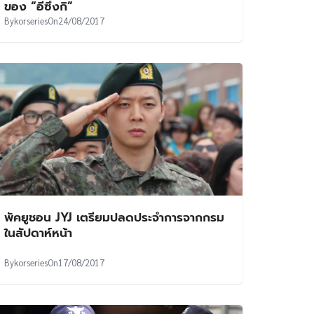
ของ “อีซึงกิ”
By
korseries
On
24/08/2017
พัคยูชอน JYJ เตรียมปลดประจำการจากกรม
ในสัปดาห์หน้า
By
korseries
On
17/08/2017