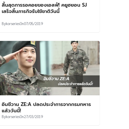
สิ้นสุดการรอคอยของเอลฟ์! คยูฮยอน SJ
เสร็จสิ้นภารกิจรับใช้ชาติวันนี้
By
korseries
On
07/05/2019
อิมชีวาน ZE:A ปลดประจำการจากกรมทหาร
แล้ววันนี้!
By
korseries
On
27/03/2019