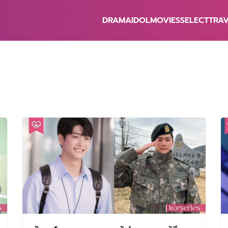
DRAMA
IDOL
MOVIES
SELECT
TRA
earch
r: