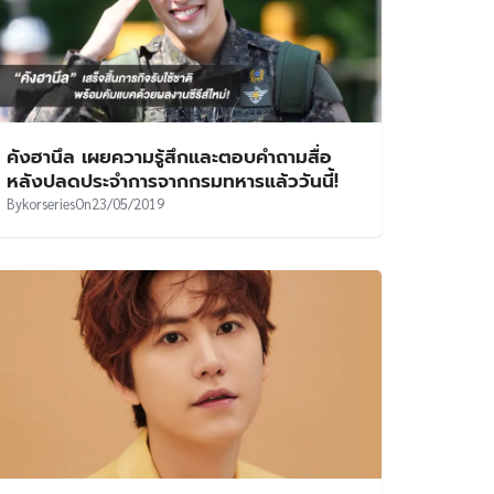
คังฮานึล เผยความรู้สึกและตอบคำถามสื่อ
หลังปลดประจำการจากกรมทหารแล้ววันนี้!
By
korseries
On
23/05/2019