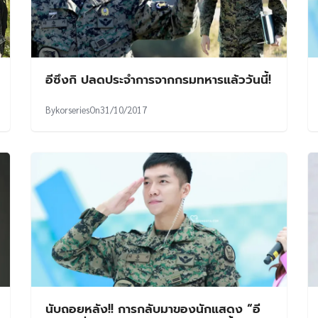
อีซึงกิ ปลดประจำการจากกรมทหารแล้ววันนี้!
By
korseries
On
31/10/2017
นับถอยหลัง!! การกลับมาของนักแสดง “อี