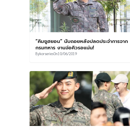
“คิมซูฮยอน” นับถอยหลังปลดประจำการจาก
กรมทหาร งานจ่อคิวรอแน่น!
By
korseries
On
10/06/2019