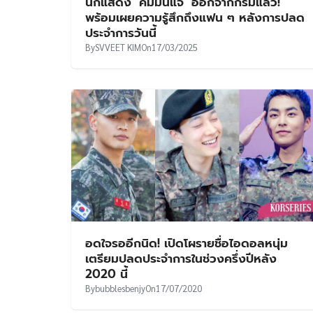
นักแสดง ‘คิมมินแจ’ ออกจากกรมแล้ว!
พร้อมเผยความรู้สึกถึงแฟน ๆ หลังการปลด
ประจำการวันนี้
By
SVVEET KIM
On
17/03/2025
อดใจรออีกนิด! เปิดโผรายชื่อไอดอลหนุ่ม
เตรียมปลดประจำการในช่วงครึ่งปีหลัง
2020 นี้
By
bubblesbenjy
On
17/07/2020