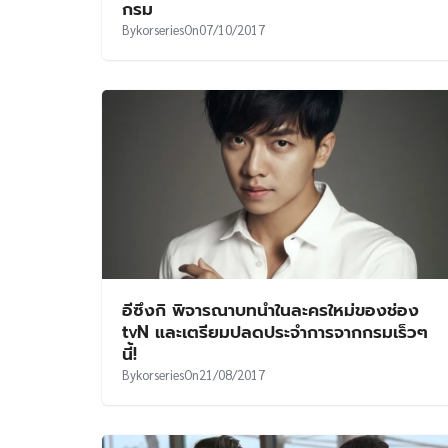
กรม
By
korseries
On
07/10/2017
อีซึงกิ พิจารณาบทนำในละครใหม่ของช่อง
tvN และเตรียมปลดประจำการจากกรมเร็วๆ
นี้!
By
korseries
On
21/08/2017