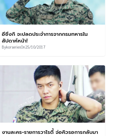
อีซึงกิ จะปลดประจำการจากกรมทหารใน
สัปดาห์หน้า!
By
korseries
On
25/10/2017
งานละคร-รายการวาไรตี้ จ่อคิวรอการกลับมา