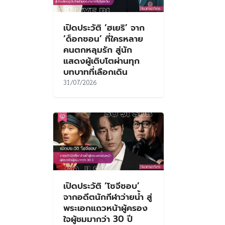
เปิดประวัติ ‘ฮเยริ’ จาก
‘ด็อกซอน’ ที่ใครหลาย
คนตกหลุมรัก สู่นัก
แสดงผู้เติบโตผ่านทุก
บทบาทที่เลือกเดิน
31/07/2026
เปิดประวัติ ‘โซจีซอบ’
จากอดีตนักกีฬาว่ายน้ำ สู่
พระเอกแถวหน้าผู้ครอง
ใจผู้ชมมากว่า 30 ปี