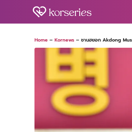
Skip
to
content
S
fo
Home
–
Kornews
–
ชานฮยอก Akdong Music