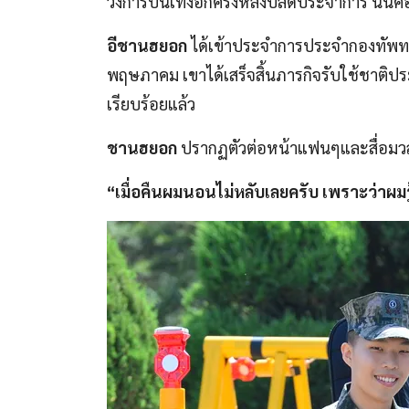
วงการบันเทิงอีกครั้งหลังปลดประจำการ นั่นค
อีชานฮยอก
ได้เข้าประจำการประจำกองทัพทหารเ
พฤษภาคม เขาได้เสร็จสิ้นภารกิจรับใช้ชาติประ
เรียบร้อยแล้ว
ชานฮยอก
ปรากฏตัวต่อหน้าแฟนๆและสื่อมวลชน
“เมื่อคืนผมนอนไม่หลับเลยครับ เพราะว่าผมร