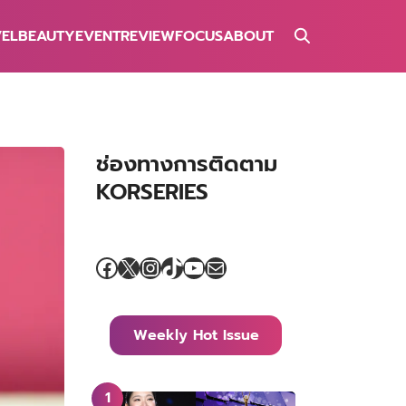
VEL
BEAUTY
EVENT
REVIEW
FOCUS
ABOUT
ช่องทางการติดตาม
KORSERIES
Facebook
X
Instagram
TikTok
YouTube
Mail
Weekly Hot Issue