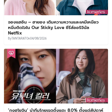
จองแฮอิน – ฮายอง เติมความหวานและเคมีเหนียว
หนึบติดใจใน Our Sticky Love ซีรีส์ออริจินัล
Netflix
By
TANTARAT
On
04/08/2026
‘กงฮโยจิน’ นำทีมโกยเรตติ้งแตะ 8.0% ตั้งแต่สัปดาห์