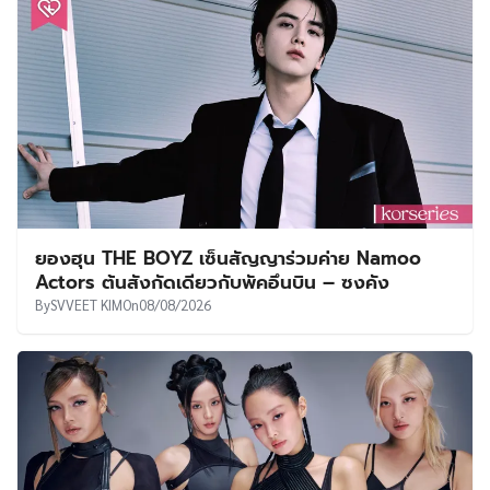
ยองฮุน THE BOYZ เซ็นสัญญาร่วมค่าย Namoo
Actors ต้นสังกัดเดียวกับพัคอึนบิน – ซงคัง
By
SVVEET KIM
On
08/08/2026