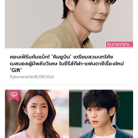
คอนเฟิร์มคัมแบ็ก! ‘คิมอูบิน’ เตรียมสวมบทโค้ช
เบสบอลผู้มีพลังวิเศษ ในซีรีส์กีฬา-แฟนตาซีเรื่องใหม่
‘Gift’
By
korseries
On
05/08/2026