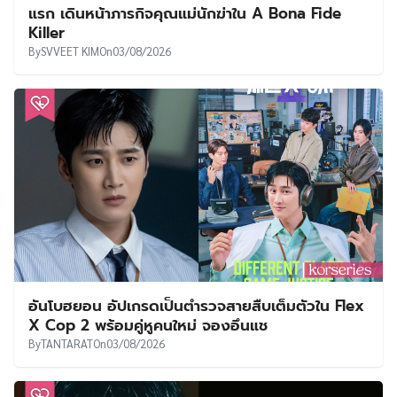
แรก เดินหน้าภารกิจคุณแม่นักฆ่าใน A Bona Fide
Killer
By
SVVEET KIM
On
03/08/2026
อันโบฮยอน อัปเกรดเป็นตำรวจสายสืบเต็มตัวใน Flex
X Cop 2 พร้อมคู่หูคนใหม่ จองอึนแช
By
TANTARAT
On
03/08/2026