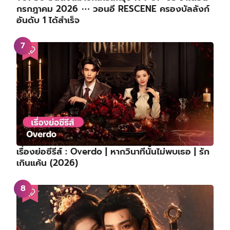
กรกฎาคม 2026 ⋯ วอนอี RESCENE ครองบัลลังก์
อันดับ 1 ได้สำเร็จ
เรื่องย่อซีรีส์ : Overdo | หากวินาทีนั้นไม่พบเธอ | รัก
เกินแค้น (2026)