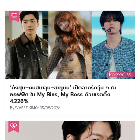
‘คังฮุน–คิมฮเยจุน–ชาอูมิน’ เปิดฉากรักวุ่น ๆ ใน
ออฟฟิศ ใน My Bias, My Boss ด้วยเรตติ้ง
4.226%
By
SVVEET KIM
On
05/08/2026