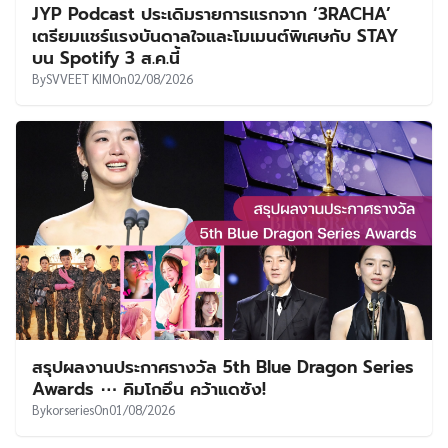
JYP Podcast ประเดิมรายการแรกจาก ‘3RACHA’
เตรียมแชร์แรงบันดาลใจและโมเมนต์พิเศษกับ STAY
บน Spotify 3 ส.ค.นี้
By
SVVEET KIM
On
02/08/2026
สรุปผลงานประกาศรางวัล 5th Blue Dragon Series
Awards ⋯ คิมโกอึน คว้าแดซัง!
By
korseries
On
01/08/2026