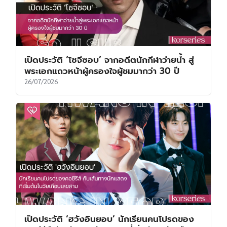
เปิดประวัติ ‘โซจีซอบ’ จากอดีตนักกีฬาว่ายน้ำ สู่
พระเอกแถวหน้าผู้ครองใจผู้ชมมากว่า 30 ปี
26/07/2026
เปิดประวัติ ‘ฮวังอินยอบ’ นักเรียนคนโปรดของ