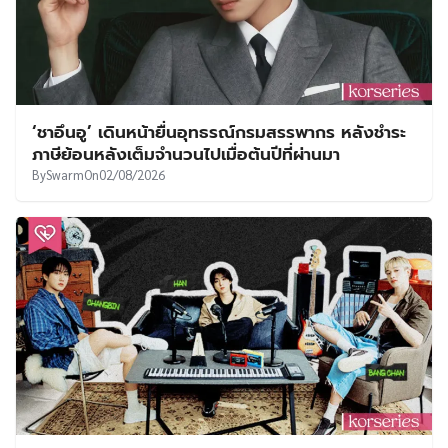
‘ชาอึนอู’ เดินหน้ายื่นอุทธรณ์กรมสรรพากร หลังชำระ
ภาษีย้อนหลังเต็มจำนวนไปเมื่อต้นปีที่ผ่านมา
By
Swarm
On
02/08/2026