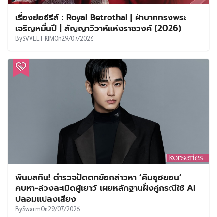
เรื่องย่อซีรีส์ : Royal Betrothal | ฝ่าบาททรงพระ
เจริญหมื่นปี | สัญญาวิวาห์แห่งราชวงศ์ (2026)
By
SVVEET KIM
On
29/07/2026
พ้นมลทิน! ตำรวจปัดตกข้อกล่าวหา ‘คิมซูฮยอน’
คบหา-ล่วงละเมิดผู้เยาว์ เผยหลักฐานฝั่งคู่กรณีใช้ AI
ปลอมแปลงเสียง
By
Swarm
On
29/07/2026