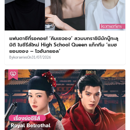
แฟนตาซีที่รอคอย! ‘คิมเซจอง’ สวมบทราชินีนักบู๊ทะลุ
มิติ ในซีรีส์ใหม่ High School Queen แท็กทีม ‘แบฮ
ยอนซอง – โจฮันกยอล’
By
korseries
On
31/07/2026