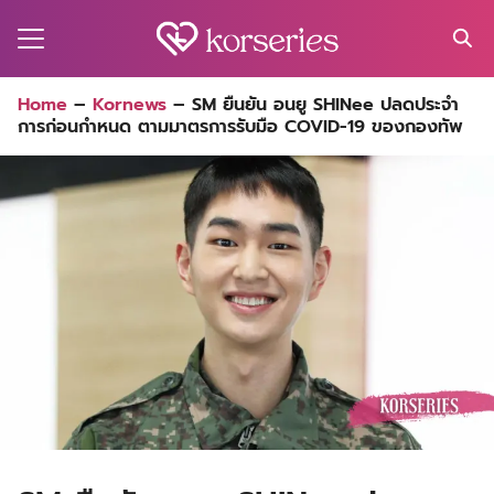
Skip
to
content
Search
Home
–
Kornews
–
SM ยืนยัน อนยู SHINee ปลดประจำ
for:
การก่อนกำหนด ตามมาตรการรับมือ COVID-19 ของกองทัพ
MA
ES
CT
EL
UTY
T
EW
US