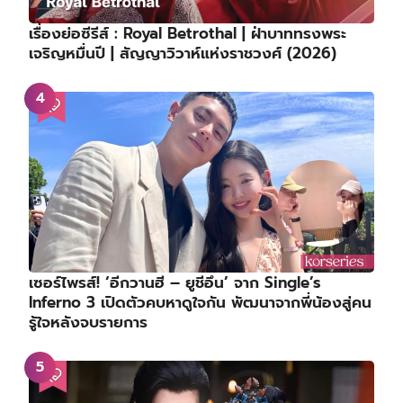
เรื่องย่อซีรีส์ : Royal Betrothal | ฝ่าบาททรงพระ
เจริญหมื่นปี | สัญญาวิวาห์แห่งราชวงศ์ (2026)
เซอร์ไพรส์! ‘อีกวานฮี – ยูชีอึน’ จาก Single’s
Inferno 3 เปิดตัวคบหาดูใจกัน พัฒนาจากพี่น้องสู่คน
รู้ใจหลังจบรายการ