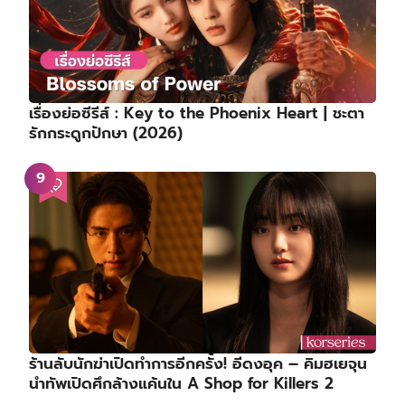
เรื่องย่อซีรีส์ : Key to the Phoenix Heart | ชะตา
รักกระดูกปักษา (2026)
ร้านลับนักฆ่าเปิดทำการอีกครั้ง! อีดงอุค – คิมฮเยจุน
นำทัพเปิดศึกล้างแค้นใน A Shop for Killers 2