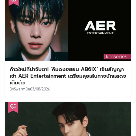
ก้าวใหม่ที่น่าจับตา! ‘คิมดงฮยอน AB6IX’ เซ็นสัญญา
เข้า AER Entertainment เตรียมลุยเส้นทางนักแสดง
เต็มตัว
By
Swarm
On
03/08/2026