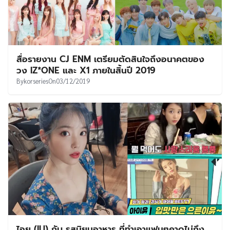
สื่อรายงาน CJ ENM เตรียมตัดสินใจถึงอนาคตของ
วง IZ*ONE และ X1 ภายในสิ้นปี 2019
By
korseries
On
03/12/2019
ไอยู (IU) กับ รสนิยมอาหาร ที่ทำเอาแฟนๆคาดไม่ถึง