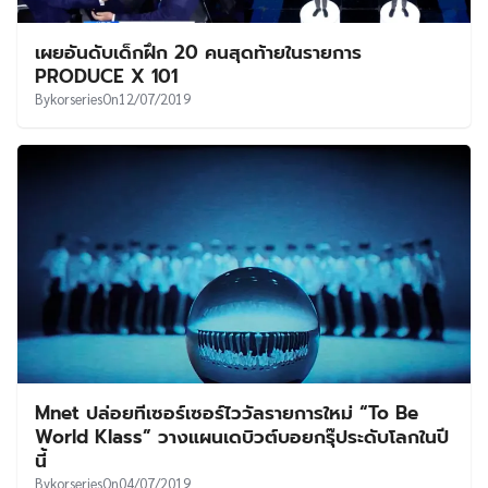
เผยอันดับเด็กฝึก 20 คนสุดท้ายในรายการ
PRODUCE X 101
By
korseries
On
12/07/2019
Mnet ปล่อยทีเซอร์เซอร์ไววัลรายการใหม่ “To Be
World Klass” วางแผนเดบิวต์บอยกรุ๊ประดับโลกในปี
นี้
By
korseries
On
04/07/2019