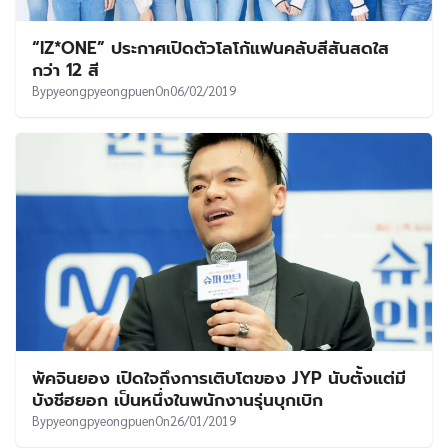
“IZ*ONE” ประกาศเปิดตัวโลโก้แฟนคลับสีสันสดใส
กว่า 12 สี
By
pyeongpyeongpuen
On
06/02/2019
พัคจินยอง เปิดใจถึงการเติบโตของ JYP นับตั้งแต่มี
บังชีฮยอก เป็นหนึ่งในพนักงานรุ่นบุกเบิก
By
pyeongpyeongpuen
On
26/01/2019