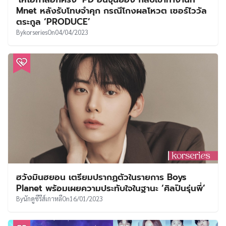
Mnet หลังรับโทษจำคุก กรณีโกงผลโหวต เซอร์ไววัล
ตระกูล ‘PRODUCE’
By
korseries
On
04/04/2023
ฮวังมินฮยอน เตรียมปรากฏตัวในรายการ Boys
Planet พร้อมเผยความประทับใจในฐานะ ‘ศิลปินรุ่นพี่’
By
นักดูซีรีส์เกาหลี
On
16/01/2023