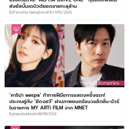
UT
ส่งอัลบั้มเดบิวต์ยอดขายทะลุล้าน
By
Panudda Saengtamat
On
19/01/2026
‘คาริน่า aespa’ ท้าทายฝีมือการแสดงครั้งแรก!
ประกบคู่กับ ‘อีดงฮวี’ ผ่านภาพยนตร์แนวแอ็กชั่น-นัวร์
ในรายการ MY ARTi FILM จาก MNET
By
baerybubble
On
08/08/2024