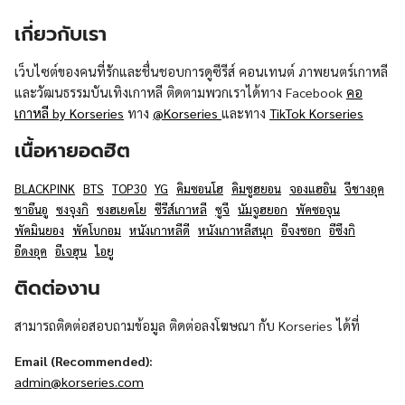
เกี่ยวกับเรา
เว็บไซต์ของคนที่รักและชื่นชอบการดูซีรีส์ คอนเทนต์ ภาพยนตร์เกาหลี
และวัฒนธรรมบันเทิงเกาหลี ติดตามพวกเราได้ทาง Facebook
คอ
เกาหลี by Korseries
ทาง
@Korseries
และทาง
TikTok Korseries
เนื้อหายอดฮิต
BLACKPINK
BTS
TOP30
YG
คิมซอนโฮ
คิมซูฮยอน
จองแฮอิน
จีชางอุค
ชาอึนอู
ซงจุงกิ
ซงฮเยคโย
ซีรีส์เกาหลี
ซูจี
นัมจูฮยอก
พัคซอจุน
พัคมินยอง
พัคโบกอม
หนังเกาหลีดี
หนังเกาหลีสนุก
อีจงซอก
อีซึงกิ
อีดงอุค
อีเจฮุน
ไอยู
ติดต่องาน
สามารถติดต่อสอบถามข้อมูล ติดต่อลงโฆษณา กับ Korseries ได้ที่
Email (Recommended):
admin@korseries.com