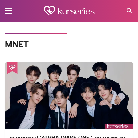
Skip
to
content
Search
for:
MA
MNET
ES
CT
EL
UTY
T
EW
US
แรงเกินต้าน! ‘ALPHA DRIVE ONE ‘ ทุบสถิติพร้อม