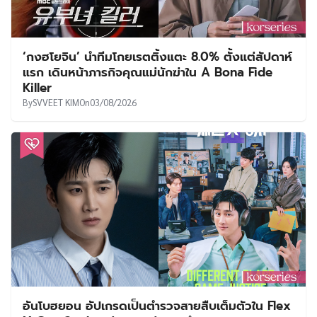
‘กงฮโยจิน’ นำทีมโกยเรตติ้งแตะ 8.0% ตั้งแต่สัปดาห์
แรก เดินหน้าภารกิจคุณแม่นักฆ่าใน A Bona Fide
Killer
By
SVVEET KIM
On
03/08/2026
อันโบฮยอน อัปเกรดเป็นตำรวจสายสืบเต็มตัวใน Flex