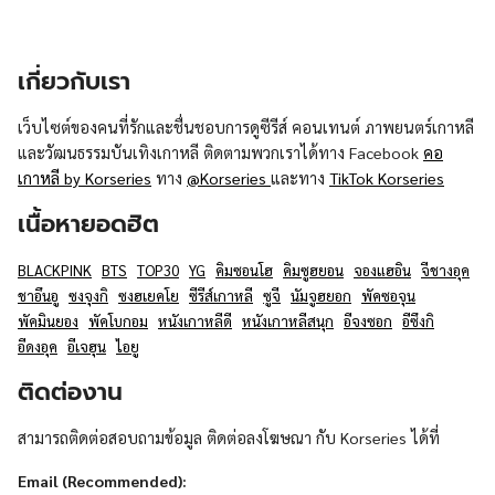
เกี่ยวกับเรา
เว็บไซต์ของคนที่รักและชื่นชอบการดูซีรีส์ คอนเทนต์ ภาพยนตร์เกาหลี
และวัฒนธรรมบันเทิงเกาหลี ติดตามพวกเราได้ทาง Facebook
คอ
เกาหลี by Korseries
ทาง
@Korseries
และทาง
TikTok Korseries
เนื้อหายอดฮิต
BLACKPINK
BTS
TOP30
YG
คิมซอนโฮ
คิมซูฮยอน
จองแฮอิน
จีชางอุค
ชาอึนอู
ซงจุงกิ
ซงฮเยคโย
ซีรีส์เกาหลี
ซูจี
นัมจูฮยอก
พัคซอจุน
พัคมินยอง
พัคโบกอม
หนังเกาหลีดี
หนังเกาหลีสนุก
อีจงซอก
อีซึงกิ
อีดงอุค
อีเจฮุน
ไอยู
ติดต่องาน
สามารถติดต่อสอบถามข้อมูล ติดต่อลงโฆษณา กับ Korseries ได้ที่
Email (Recommended):