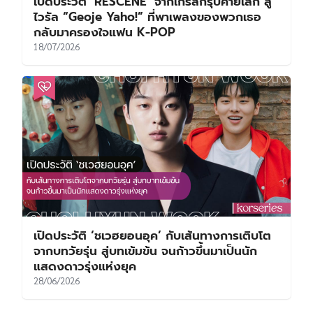
เปิดประวัติ ‘RESCENE’ จากเกิร์ลกรุ๊ปค่ายเล็ก สู่
ไวรัล “Geoje Yaho!” ที่พาเพลงของพวกเธอ
กลับมาครองใจแฟน K-POP
18/07/2026
เปิดประวัติ ‘ชเวฮยอนอุค’ กับเส้นทางการเติบโต
จากบทวัยรุ่น สู่บทเข้มข้น จนก้าวขึ้นมาเป็นนัก
แสดงดาวรุ่งแห่งยุค
28/06/2026