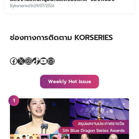
By
korseries
On
29/07/2026
ช่องทางการติดตาม KORSERIES
Facebook
X
Instagram
TikTok
YouTube
Mail
Weekly Hot Issue