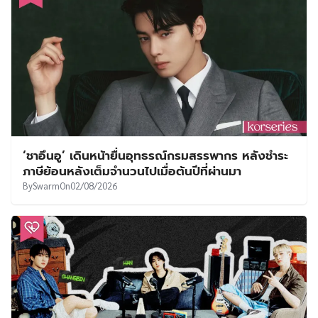
‘ชาอึนอู’ เดินหน้ายื่นอุทธรณ์กรมสรรพากร หลังชำระ
ภาษีย้อนหลังเต็มจำนวนไปเมื่อต้นปีที่ผ่านมา
By
Swarm
On
02/08/2026