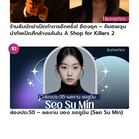
ร้านลับนักฆ่าเปิดทำการอีกครั้ง! อีดงอุค – คิมฮเยจุน
นำทัพเปิดศึกล้างแค้นใน A Shop for Killers 2
ส่องประวัติ – ผลงาน ของ ซอซูมิน (Seo Su Min)