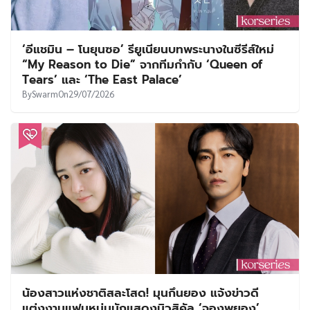
‘อีแชมิน – โนยุนซอ’ รียูเนียนบทพระนางในซีรีส์ใหม่
“My Reason to Die” จากทีมกำกับ ‘Queen of
Tears’ และ ‘The East Palace’
By
Swarm
On
29/07/2026
น้องสาวแห่งชาติสละโสด! มุนกึนยอง แจ้งข่าวดี
แต่งงานแฟนหนุ่มนักแสดงมิวสิคัล ‘จองพยอง’