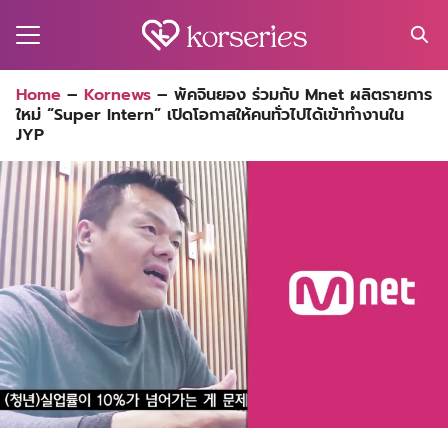
Skip
to
content
Search
Home
–
Kornews
–
พัคจินยอง ร่วมกับ Mnet ผลิตรายการ
for:
ใหม่ “Super Intern” เปิดโอกาสให้คนทั่วไปได้เข้าทำงานใน
MA
JYP
ES
CT
EL
UTY
T
EW
US