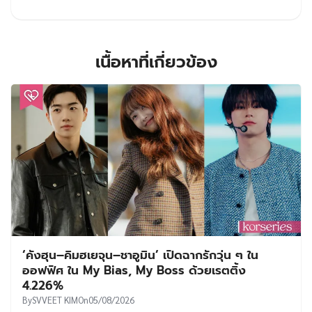
เนื้อหาที่เกี่ยวข้อง
‘คังฮุน–คิมฮเยจุน–ชาอูมิน’ เปิดฉากรักวุ่น ๆ ใน
ออฟฟิศ ใน My Bias, My Boss ด้วยเรตติ้ง
4.226%
By
SVVEET KIM
On
05/08/2026