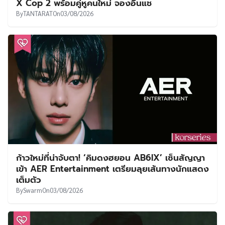
X Cop 2 พร้อมคู่หูคนใหม่ จองอึนแช
By
TANTARAT
On
03/08/2026
ก้าวใหม่ที่น่าจับตา! ‘คิมดงฮยอน AB6IX’ เซ็นสัญญา
เข้า AER Entertainment เตรียมลุยเส้นทางนักแสดง
เต็มตัว
By
Swarm
On
03/08/2026