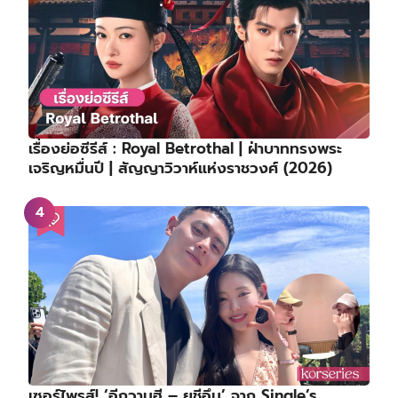
เรื่องย่อซีรีส์ : Royal Betrothal | ฝ่าบาททรงพระ
เจริญหมื่นปี | สัญญาวิวาห์แห่งราชวงศ์ (2026)
เซอร์ไพรส์! ‘อีกวานฮี – ยูชีอึน’ จาก Single’s