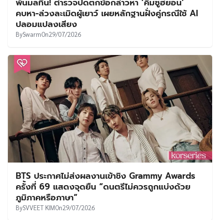
พ้นมลทิน! ตำรวจปัดตกข้อกล่าวหา ‘คิมซูฮยอน’
คบหา-ล่วงละเมิดผู้เยาว์ เผยหลักฐานฝั่งคู่กรณีใช้ AI
ปลอมแปลงเสียง
By
Swarm
On
29/07/2026
BTS ประกาศไม่ส่งผลงานเข้าชิง Grammy Awards
ครั้งที่ 69 แสดงจุดยืน “ดนตรีไม่ควรถูกแบ่งด้วย
ภูมิภาคหรือภาษา”
By
SVVEET KIM
On
29/07/2026