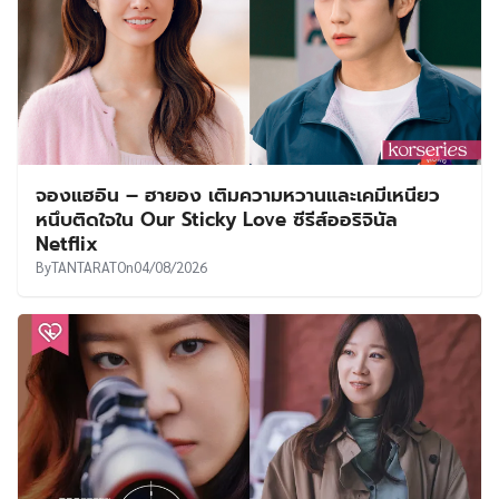
จองแฮอิน – ฮายอง เติมความหวานและเคมีเหนียว
หนึบติดใจใน Our Sticky Love ซีรีส์ออริจินัล
Netflix
By
TANTARAT
On
04/08/2026