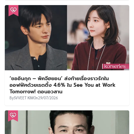
‘ซออินกุก – พัคจีฮยอน’ ส่งท้ายเรื่องราวรักใน
ออฟฟิศด้วยเรตติ้ง 4.6% ใน See You at Work
Tomorrow! ตอนอวสาน
By
SVVEET KIM
On
29/07/2026