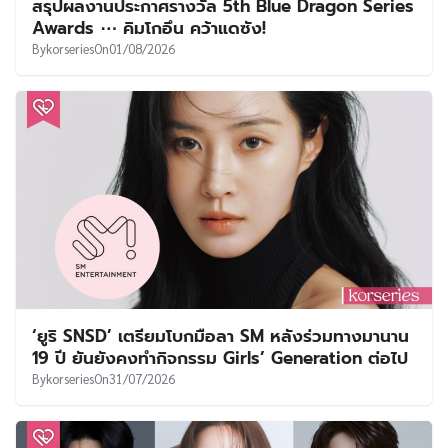
สรุปผลงานประกาศรางวัล 5th Blue Dragon Series
Awards ⋯ คิมโกอึน คว้าแดซัง!
By
korseries
On
01/08/2026
‘ยูริ SNSD’ เตรียมโบกมือลา SM หลังร่วมทางมานาน
19 ปี ยันยังคงทำกิจกรรม Girls’ Generation ต่อไป
By
korseries
On
31/07/2026