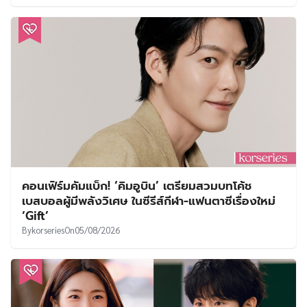
คอนเฟิร์มคัมแบ็ก! ‘คิมอูบิน’ เตรียมสวมบทโค้ช
เบสบอลผู้มีพลังวิเศษ ในซีรีส์กีฬา-แฟนตาซีเรื่องใหม่
‘Gift’
By
korseries
On
05/08/2026