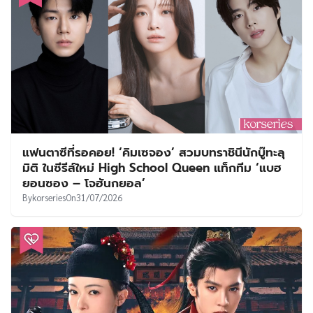
แฟนตาซีที่รอคอย! ‘คิมเซจอง’ สวมบทราชินีนักบู๊ทะลุ
มิติ ในซีรีส์ใหม่ High School Queen แท็กทีม ‘แบฮ
ยอนซอง – โจฮันกยอล’
By
korseries
On
31/07/2026