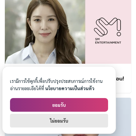
ศิลปินชื่อดัง โบอา (BoA) ซื้อหุ้นบริษัท SM
Entertainment เพิ่มเติม ทำกำไรหลักร้อยล้านวอน!
เรามีการใช้คุกกี้เพื่อปรับปรุงประสบการณ์การใช้งาน
By
korseries
On
23/04/2019
อ่านรายละเอียได้ที่
นโยบายความเป็นส่วนตัว
ยอมรับ
ไม่ยอมรับ