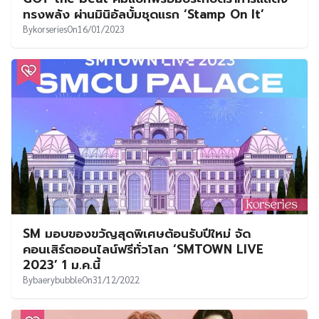
ทรงพลัง ผ่านมินิอัลบั้มชุดแรก ‘Stamp On It’
By
korseries
On
16/01/2023
SM มอบของขวัญสุดพิเศษต้อนรับปีใหม่ จัด
คอนเสิร์ตออนไลน์ฟรีทั่วโลก ‘SMTOWN LIVE
2023’ 1 ม.ค.นี้
By
baerybubble
On
31/12/2022