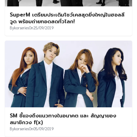
SuperM เตรียมประเดิมโชว์เคสสุดยิ่งใหญ่ในฮอลลี
วูด พร้อมถ่ายทอดสดทั่วโลก!
By
korseries
On
25/09/2019
SM ชี้แจงถึงแนวทางในอนาคต และ สัญญาของ
สมาชิกวง f(x)
By
korseries
On
05/09/2019