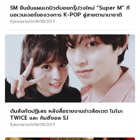
SM ยืนยันแผนเดบิวต์บอยกรุ๊ปวงใหม่ “Super M” ที
มอเวนเจอร์ของวงการ K-POP สู่สายตานานาชาติ
By
korseries
On
08/08/2019
ต้นสังกัดปฏิเสธ หลังสื่อรายงานข่าวลือเดต โมโมะ
TWICE และ คิมฮีชอล SJ
By
korseries
On
06/08/2019