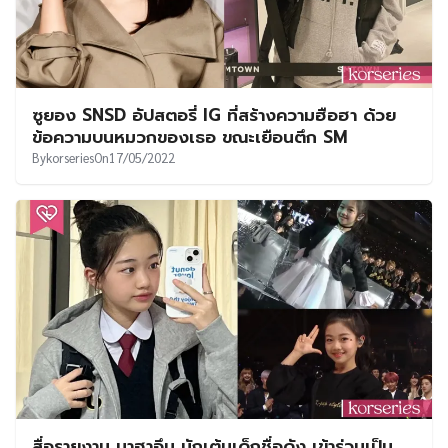
ซูยอง SNSD อัปสตอรี่ IG ที่สร้างความฮือฮา ด้วย
ข้อความบนหมวกของเธอ ขณะเยือนตึก SM
By
korseries
On
17/05/2022
สื่อรายงาน นาฮาอึน นักเต้นเด็กชื่อดัง เข้าร่วมเป็น