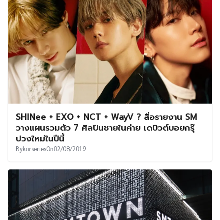
SHINee + EXO + NCT + WayV ? สื่อรายงาน SM
วางแผนรวมตัว 7 ศิลปินชายในค่าย เดบิวต์บอยกรุ๊
ปวงใหม่ในปีนี้
By
korseries
On
02/08/2019