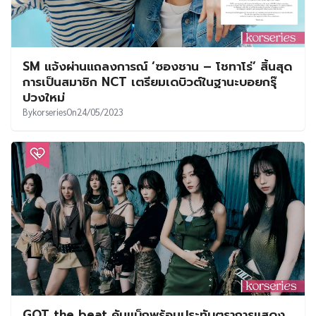
SM แจ้งผ่านแถลงการณ์ ‘ซองชาน – โชทาโร่’ สิ้นสุด
การเป็นสมาชิก NCT เตรียมเดบิวต์ในฐานะบอยกรุ๊
ปวงใหม่
By
korseries
On
24/05/2023
GOT the beat คัมแบ็กพร้อมประทับตราการแสดง