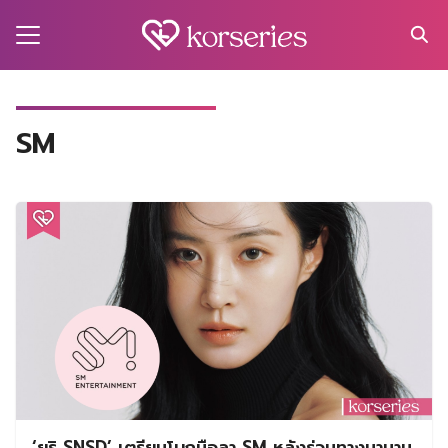
Skip
to
content
Search
for:
MA
SM
IES
ECT
VEL
UTY
NT
IEW
US
‘ยูริ SNSD’ เตรียมโบกมือลา SM หลังร่วมทางมานาน