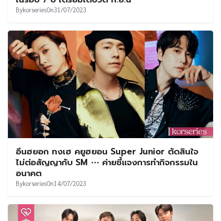
By
korseries
On
31/07/2023
อึนฮยอก ทงเฮ คยูฮยอน Super Junior ตัดสินใจ
ไม่ต่อสัญญากับ SM ⋯ ค่ายชี้แจงการทำกิจกรรมใน
อนาคต
By
korseries
On
14/07/2023