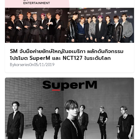
SM จับมือค่ายยักษ์ใหญ่ในอเมริกา ผลักดันกิจกรรม
โปรโมต SuperM และ NCT127 ในระดับโลก
By
korseries
On
05/11/2019