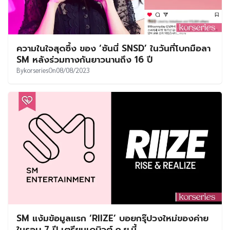
ความในใจสุดซึ้ง ของ ‘ซันนี่ SNSD’ ในวันที่โบกมือลา
SM หลังร่วมทางกันยาวนานถึง 16 ปี
By
korseries
On
08/08/2023
SM แง้มข้อมูลแรก ‘RIIZE’ บอยกรุ๊ปวงใหม่ของค่าย
ในรอบ 7 ปี เตรียมเดบิวต์ ก.ย.นี้