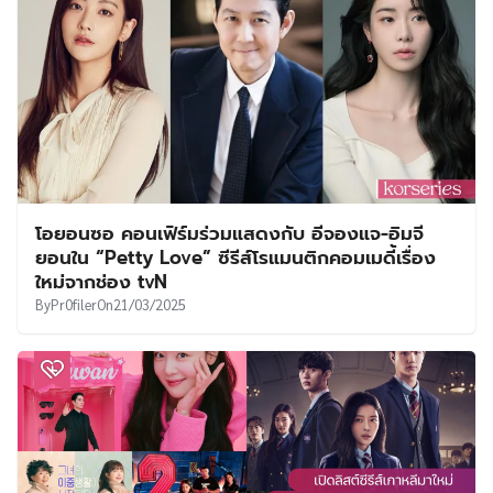
โอยอนซอ คอนเฟิร์มร่วมแสดงกับ อีจองแจ-อิมจี
ยอนใน “Petty Love” ซีรีส์โรแมนติกคอมเมดี้เรื่อง
ใหม่จากช่อง tvN
By
Pr0filer
On
21/03/2025