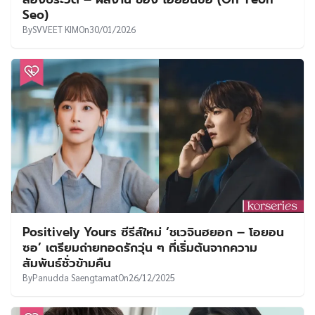
UT
Seo)
By
SVVEET KIM
On
30/01/2026
Positively Yours ซีรีส์ใหม่ ‘ชเวจินฮยอก – โอยอน
ซอ’ เตรียมถ่ายทอดรักวุ่น ๆ ที่เริ่มต้นจากความ
สัมพันธ์ชั่วข้ามคืน
By
Panudda Saengtamat
On
26/12/2025