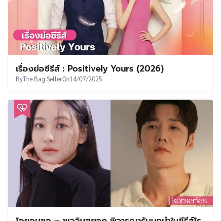
เรื่องย่อซีรีส์ : Positively Yours (2026)
By
The Bag Seller
On
14/07/2025
โอยอนซอ – ชเวจินฮยอก พิจารณารับบทนำในซีรีส์โร