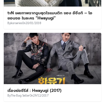
tvN เผยภาพฉากจูบสุดโรแมนติก ของ อีซึงกิ – โอ
ยอนซอ ในละคร “Hwayugi”
By
korseries
On
20/01/2018
เรื่องย่อซีรีส์ : Hwayugi (2017)
By
The Bag Seller
On
29/12/2017