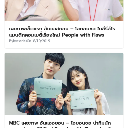
เผยภาพเซ็ตแรก อันแจฮยอน – โอยอนซอ ในซีรีส์โร
แมนติกคอมเมดี้เรื่องใหม่ People with Flaws
By
korseries
On
18/10/2019
MBC เผยภาพ อันแจฮยอน – โอยอนซอ นำทีมนัก