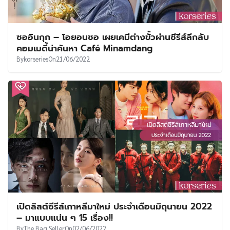
ซออินกุก – โอยอนซอ เผยเคมีต่างขั้วผ่านซีรีส์ลึกลับ
คอมเมดี้น่าค้นหา Café Minamdang
By
korseries
On
21/06/2022
เปิดลิสต์ซีรีส์เกาหลีมาใหม่ ประจำเดือนมิถุนายน 2022
– มาแบบแน่น ๆ 15 เรื่อง!!
By
The Bag Seller
On
02/06/2022