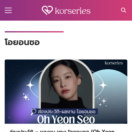
Skip
to
content
Search
for:
MA
โอยอนซอ
ES
CT
EL
UTY
T
EW
US
ส่องประวัติ – ผลงาน ของ โอยอนซอ (Oh Yeon