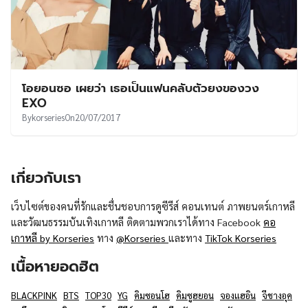
โอยอนซอ เผยว่า เธอเป็นแฟนคลับตัวยงของวง
EXO
By
korseries
On
20/07/2017
เกี่ยวกับเรา
เว็บไซต์ของคนที่รักและชื่นชอบการดูซีรีส์ คอนเทนต์ ภาพยนตร์เกาหลี
และวัฒนธรรมบันเทิงเกาหลี ติดตามพวกเราได้ทาง Facebook
คอ
เกาหลี by Korseries
ทาง
@Korseries
และทาง
TikTok Korseries
เนื้อหายอดฮิต
BLACKPINK
BTS
TOP30
YG
คิมซอนโฮ
คิมซูฮยอน
จองแฮอิน
จีชางอุค