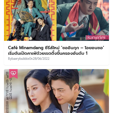
Café Minamdang ซีรีส์ใหม่ ‘ซออินกุก – โอยอนซอ’
เริ่มต้นเปิดคาเฟ่ด้วยเรตติ้งขึ้นครองอันดับ 1
By
baerybubble
On
28/06/2022