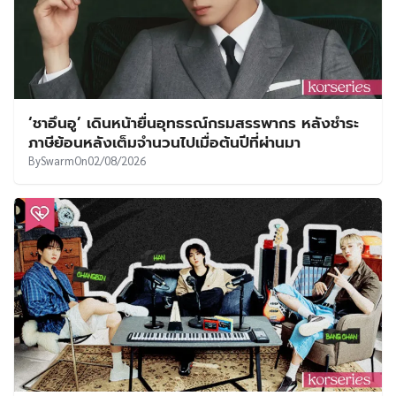
‘ชาอึนอู’ เดินหน้ายื่นอุทธรณ์กรมสรรพากร หลังชำระ
ภาษีย้อนหลังเต็มจำนวนไปเมื่อต้นปีที่ผ่านมา
By
Swarm
On
02/08/2026