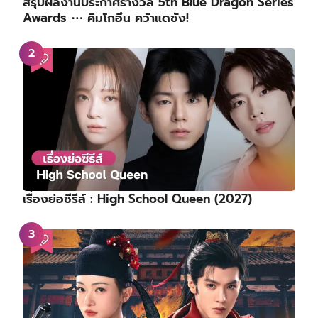
สรุปผลงานประกาศรางวัล 5th Blue Dragon Series
Awards ⋯ คิมโกอึน คว้าแดซัง!
เรื่องย่อซีรีส์ : High School Queen (2027)