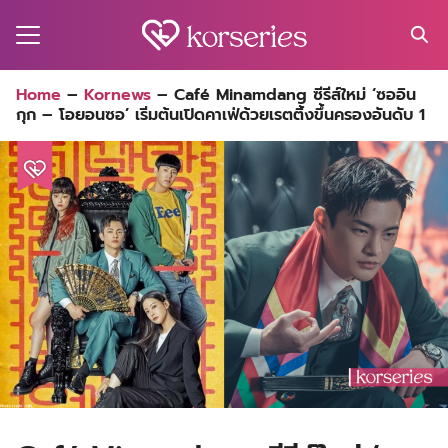
Skip
to
content
Search
Home
–
Kornews
–
Café Minamdang ซีรีส์ใหม่ ‘ซออิน
for:
กุก – โอยอนซอ’ เริ่มต้นเปิดคาเฟ่ด้วยเรตติ้งขึ้นครองอันดับ 1
MA
ES
CT
EL
UTY
T
EW
US