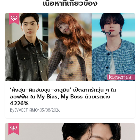
เนื้อหาที่เกี่ยวข้อง
‘คังฮุน–คิมฮเยจุน–ชาอูมิน’ เปิดฉากรักวุ่น ๆ ใน
ออฟฟิศ ใน My Bias, My Boss ด้วยเรตติ้ง
4.226%
By
SVVEET KIM
On
05/08/2026