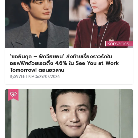
‘ซออินกุก – พัคจีฮยอน’ ส่งท้ายเรื่องราวรักใน
ออฟฟิศด้วยเรตติ้ง 4.6% ใน See You at Work
Tomorrow! ตอนอวสาน
By
SVVEET KIM
On
29/07/2026