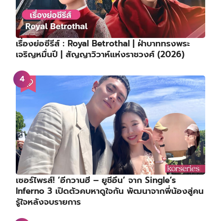
เรื่องย่อซีรีส์ : Royal Betrothal | ฝ่าบาททรงพระ
เจริญหมื่นปี | สัญญาวิวาห์แห่งราชวงศ์ (2026)
เซอร์ไพรส์! ‘อีกวานฮี – ยูชีอึน’ จาก Single’s
Inferno 3 เปิดตัวคบหาดูใจกัน พัฒนาจากพี่น้องสู่คน
รู้ใจหลังจบรายการ