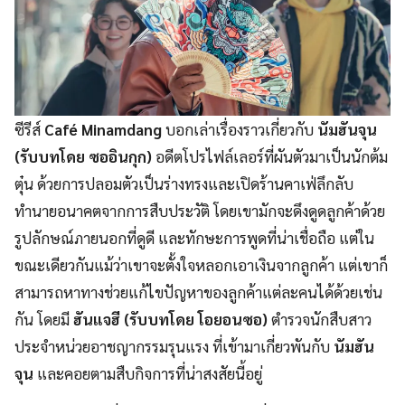
ซีรีส์
Café Minamdang
บอกเล่าเรื่องราวเกี่ยวกับ
นัมฮันจุน
(รับบทโดย ซออินกุก)
อดีตโปรไฟล์เลอร์ที่ผันตัวมาเป็นนักต้ม
ตุ๋น ด้วยการปลอมตัวเป็นร่างทรงและเปิดร้านคาเฟ่ลึกลับ
ทำนายอนาคตจากการสืบประวัติ โดยเขามักจะดึงดูดลูกค้าด้วย
รูปลักษณ์ภายนอกที่ดูดี และทักษะการพูดที่น่าเชื่อถือ แต่ใน
ขณะเดียวกันแม้ว่าเขาจะตั้งใจหลอกเอาเงินจากลูกค้า แต่เขาก็
สามารถหาทางช่วยแก้ไขปัญหาของลูกค้าแต่ละคนได้ด้วยเช่น
กัน โดยมี
ฮันแจฮี (รับบทโดย โอยอนซอ)
ตำรวจนักสืบสาว
ประจำหน่วยอาชญากรรมรุนแรง ที่เข้ามาเกี่ยวพันกับ
นัมฮัน
จุน
และคอยตามสืบกิจการที่น่าสงสัยนี้อยู่