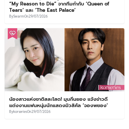
“My Reason to Die” จากทีมกำกับ ‘Queen of
Tears’ และ ‘The East Palace’
By
Swarm
On
29/07/2026
น้องสาวแห่งชาติสละโสด! มุนกึนยอง แจ้งข่าวดี
แต่งงานแฟนหนุ่มนักแสดงมิวสิคัล ‘จองพยอง’
By
korseries
On
29/07/2026