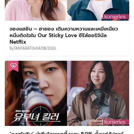
จองแฮอิน – ฮายอง เติมความหวานและเคมีเหนียว
หนึบติดใจใน Our Sticky Love ซีรีส์ออริจินัล
Netflix
By
TANTARAT
On
04/08/2026