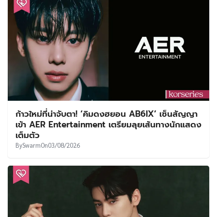
ก้าวใหม่ที่น่าจับตา! ‘คิมดงฮยอน AB6IX’ เซ็นสัญญา
เข้า AER Entertainment เตรียมลุยเส้นทางนักแสดง
เต็มตัว
By
Swarm
On
03/08/2026