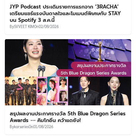
JYP Podcast ประเดิมรายการแรกจาก ‘3RACHA’
เตรียมแชร์แรงบันดาลใจและโมเมนต์พิเศษกับ STAY
บน Spotify 3 ส.ค.นี้
By
SVVEET KIM
On
02/08/2026
สรุปผลงานประกาศรางวัล 5th Blue Dragon Series
Awards ⋯ คิมโกอึน คว้าแดซัง!
By
korseries
On
01/08/2026