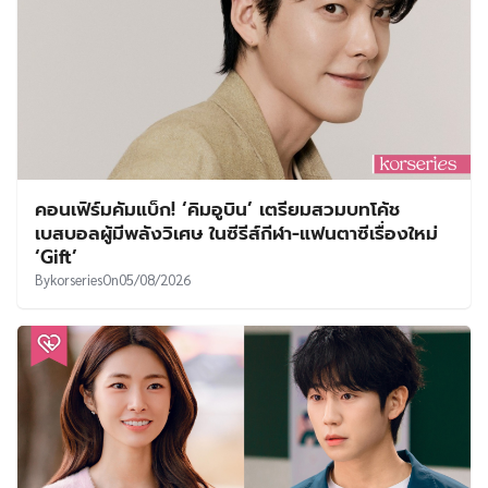
คอนเฟิร์มคัมแบ็ก! ‘คิมอูบิน’ เตรียมสวมบทโค้ช
เบสบอลผู้มีพลังวิเศษ ในซีรีส์กีฬา-แฟนตาซีเรื่องใหม่
‘Gift’
By
korseries
On
05/08/2026