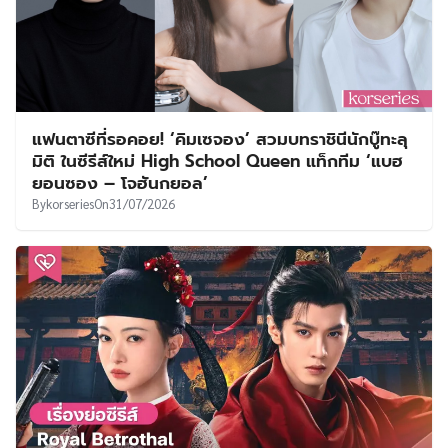
แฟนตาซีที่รอคอย! ‘คิมเซจอง’ สวมบทราชินีนักบู๊ทะลุ
มิติ ในซีรีส์ใหม่ High School Queen แท็กทีม ‘แบฮ
ยอนซอง – โจฮันกยอล’
By
korseries
On
31/07/2026