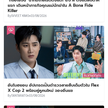
‘กงฮโยจิน’ นำทีมโกยเรตติ้งแตะ 8.0% ตั้งแต่สัปดาห์
แรก เดินหน้าภารกิจคุณแม่นักฆ่าใน A Bona Fide
Killer
By
SVVEET KIM
On
03/08/2026
อันโบฮยอน อัปเกรดเป็นตำรวจสายสืบเต็มตัวใน Flex
X Cop 2 พร้อมคู่หูคนใหม่ จองอึนแช
By
TANTARAT
On
03/08/2026