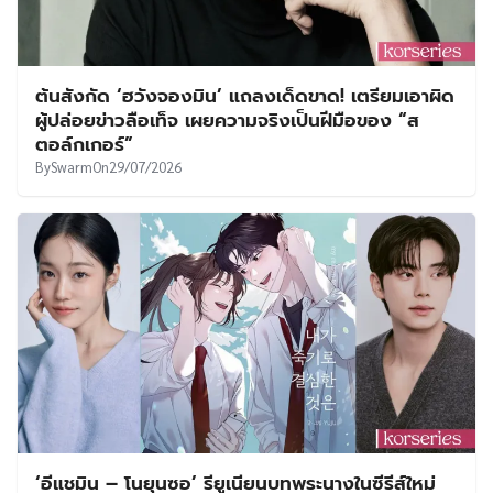
ต้นสังกัด ‘ฮวังจองมิน’ แถลงเด็ดขาด! เตรียมเอาผิด
ผู้ปล่อยข่าวลือเท็จ เผยความจริงเป็นฝีมือของ “ส
ตอล์กเกอร์”
By
Swarm
On
29/07/2026
‘อีแชมิน – โนยุนซอ’ รียูเนียนบทพระนางในซีรีส์ใหม่