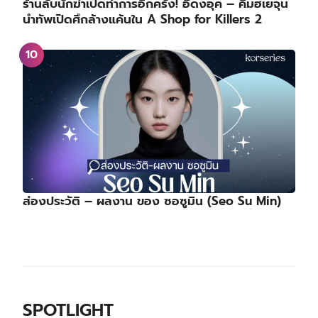
ร้านลับนักฆ่าเปิดทำการอีกครั้ง! อีดงอุค – คิมฮเยจุน
นำทัพเปิดศึกล้างแค้นใน A Shop for Killers 2
ส่องประวัติ – ผลงาน ของ ซอซูมิน (Seo Su Min)
SPOTLIGHT