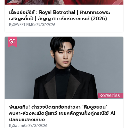
เรื่องย่อซีรีส์ : Royal Betrothal | ฝ่าบาททรงพระ
เจริญหมื่นปี | สัญญาวิวาห์แห่งราชวงศ์ (2026)
By
SVVEET KIM
On
29/07/2026
พ้นมลทิน! ตำรวจปัดตกข้อกล่าวหา ‘คิมซูฮยอน’
คบหา-ล่วงละเมิดผู้เยาว์ เผยหลักฐานฝั่งคู่กรณีใช้ AI
ปลอมแปลงเสียง
By
Swarm
On
29/07/2026