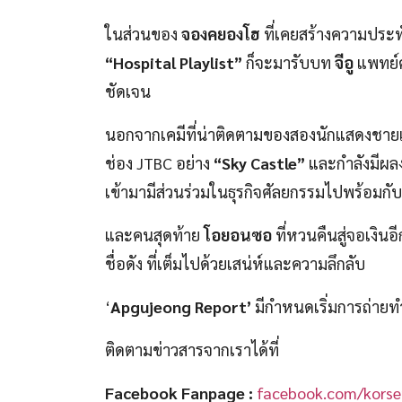
ในส่วนของ
จองคยองโฮ
ที่เคยสร้างความประ
“Hospital Playlist”
ก็จะมารับบท
จีอู
แพทย์ศ
ชัดเจน
นอกจากเคมีที่น่าติดตามของสองนักแสดงชายแ
ช่อง JTBC อย่าง
“Sky Castle”
และกำลังมีผลง
เข้ามามีส่วนร่วมในธุรกิจศัลยกรรมไปพร้อมกับ 
และคนสุดท้าย
โอยอนซอ
ที่หวนคืนสู่จอเงิน
ชื่อดัง ที่เต็มไปด้วยเสน่ห์และความลึกลับ
‘
Apgujeong Report’
มีกำหนดเริ่มการถ่ายท
ติดตามข่าวสารจากเราได้ที่
Facebook Fanpage
:
facebook.com/korse