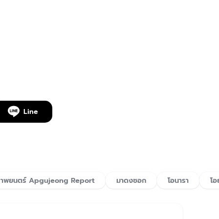
Line
าพยนตร์ Apgujeong Report
มาดงซอก
โอนารา
โอ