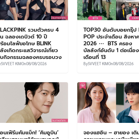
LACKPINK รวมตัวครบ 4
TOP30 อันดับบอยกรุ๊ป 
น ฉลองเดบิวต์ 10 ปี
POP ประจำเดือน สิงหา
ร้อมไลฟ์ขอโทษ BLINK
2026 ⋯ BTS ครอง
ลังเกิดกระแสวิจารณ์เกี่ยว
บัลลังก์อันดับ 1 ต่อเนื่อง
ับกิจกรรมฉลองครบรอบวง
เดือนที่ 13
y
SVVEET KIM
On
08/08/2026
By
SVVEET KIM
On
08/08/2026
อนเฟิร์มคัมแบ็ก! ‘คิมอูบิน’
จองแฮอิน – ฮายอง เติ