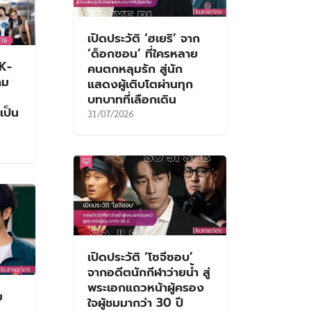
เปิดประวัติ ‘ฮเยริ’ จาก
‘ด็อกซอน’ ที่ใครหลาย
K-
คนตกหลุมรัก สู่นัก
คม
แสดงผู้เติบโตผ่านทุก
บทบาทที่เลือกเดิน
เป็น
31/07/2026
เปิดประวัติ ‘โซจีซอบ’
จากอดีตนักกีฬาว่ายน้ำ สู่
พระเอกแถวหน้าผู้ครอง
ม
ใจผู้ชมมากว่า 30 ปี