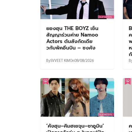
ยองฮุน THE BOYZ เซ็น
B
สัญญาร่วมค่าย Namoo
ค
Actors ต้นสังกัดเดีย
พ
วกับพัคอึนบิน – ซงคัง
ห
ก
By
SVVEET KIM
On
08/08/2026
B
‘คังฮุน–คิมฮเยจุน–ชาอูมิน’
ค