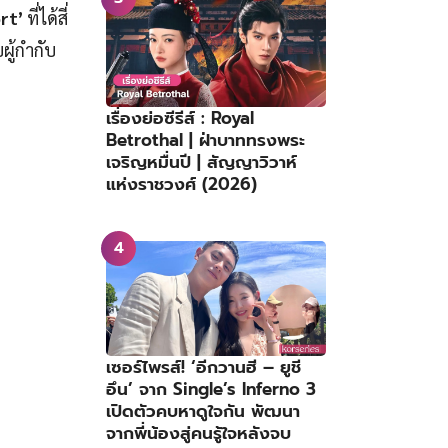
rt’
ที่ได้สี่
ผู้กำกับ
เรื่องย่อซีรีส์ : Royal
Betrothal | ฝ่าบาททรงพระ
เจริญหมื่นปี | สัญญาวิวาห์
แห่งราชวงศ์ (2026)
เซอร์ไพรส์! ‘อีกวานฮี – ยูชี
อึน’ จาก Single’s Inferno 3
เปิดตัวคบหาดูใจกัน พัฒนา
จากพี่น้องสู่คนรู้ใจหลังจบ