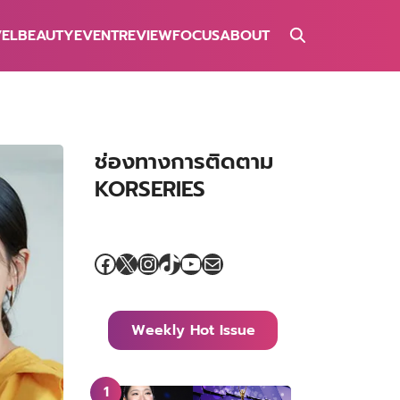
VEL
BEAUTY
EVENT
REVIEW
FOCUS
ABOUT
ช่องทางการติดตาม
KORSERIES
Facebook
X
Instagram
TikTok
YouTube
Mail
Weekly Hot Issue