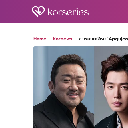
Skip
to
content
S
fo
Home
–
Kornews
–
ภาพยนตร์ใหม่ ‘Apgujeo