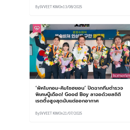
By
SVVEET KIM
On
13/08/2025
‘พัคโบกอม-คิมโซฮยอน’ ปิดฉากทีมตำรวจ
พิเศษบู๊เดือด! Good Boy ลาจอด้วยสถิติ
เรตติ้งสูงสุดนับแต่ออกอากาศ
By
SVVEET KIM
On
21/07/2025