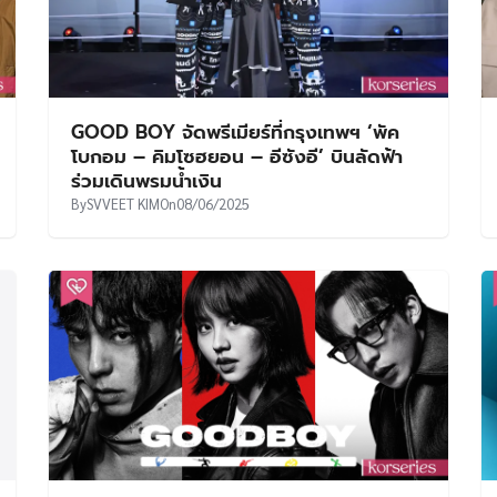
GOOD BOY จัดพรีเมียร์ที่กรุงเทพฯ ‘พัค
โบกอม – คิมโซฮยอน – อีซังอี’ บินลัดฟ้า
ร่วมเดินพรมน้ำเงิน
By
SVVEET KIM
On
08/06/2025