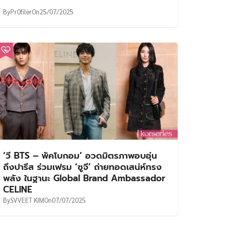
By
Pr0filer
On
25/07/2025
‘วี BTS – พัคโบกอม’ อวดมิตรภาพอบอุ่น
ถึงปารีส ร่วมเฟรม ‘ซูจี’ ถ่ายทอดเสน่ห์ทรง
พลัง ในฐานะ Global Brand Ambassador
CELINE
By
SVVEET KIM
On
07/07/2025