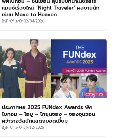
พัคโบกอม – ชินเยอึน ลุ้นรับบทนำในซีรีส์โร
แมนซ์เรื่องใหม่ ‘Night Traveler’ ผลงานนัก
เขียน Move to Heaven
By
Pr0filer
On
02/04/2026
ประกาศผล 2025 FUNdex Awards พัค
โบกอม – ไอยู – โกยุนจอง – จองจุนวอน
คว้ารางวัลนักแสดงยอดเยี่ยม
By
Pr0filer
On
19/12/2025