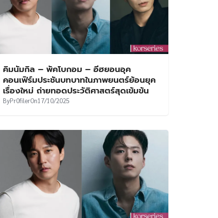
คิมนัมกิล – พัคโบกอม – อีฮยอนอุค
คอนเฟิร์มประชันบทบาทในภาพยนตร์ย้อนยุค
เรื่องใหม่ ถ่ายทอดประวัติศาสตร์สุดเข้มข้น
By
Pr0filer
On
17/10/2025