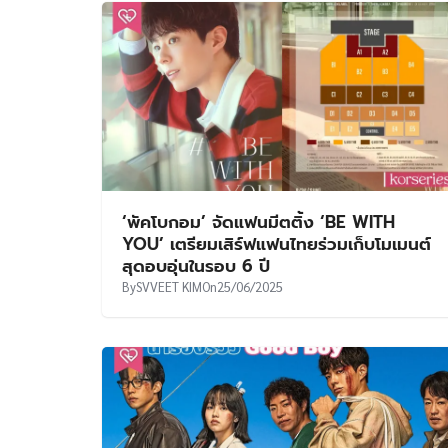
‘พัคโบกอม’ จัดแฟนมีตติ้ง ‘BE WITH
YOU’ เตรียมเสิร์ฟแฟนไทยร่วมเก็บโมเมนต์
สุดอบอุ่นในรอบ 6 ปี
By
SVVEET KIM
On
25/06/2025