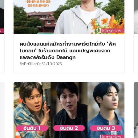
คนนับแสนแห่สมัครทำงานพาร์ตไทม์กับ ‘พัค
โบกอม’ ในร้านดอกไม้ แคมเปญพิเศษจาก
แพลตฟอร์มดัง Daangn
By
Pr0filer
On
31/10/2025