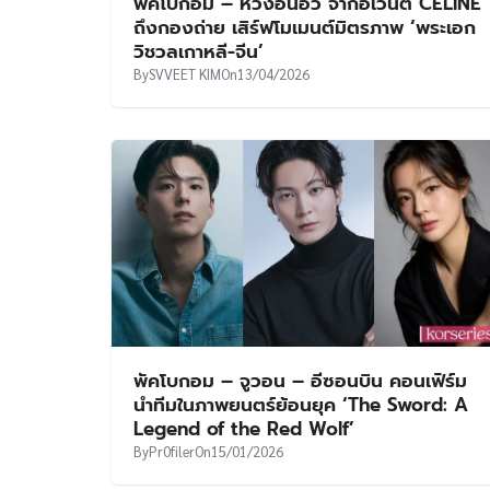
พัคโบกอม – หวังอันอวี่ จากอีเวนต์ CELINE
ถึงกองถ่าย เสิร์ฟโมเมนต์มิตรภาพ ‘พระเอก
วิชวลเกาหลี-จีน’
By
SVVEET KIM
On
13/04/2026
พัคโบกอม – จูวอน – อีซอนบิน คอนเฟิร์ม
นำทีมในภาพยนตร์ย้อนยุค ‘The Sword: A
Legend of the Red Wolf’
By
Pr0filer
On
15/01/2026