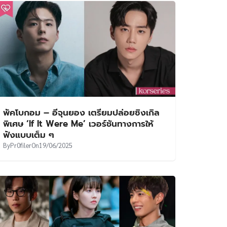
พัคโบกอม – อีจุนยอง เตรียมปล่อยซิงเกิล
พิเศษ ‘If It Were Me’ เวอร์ชันทางการให้
ฟังแบบเต็ม ๆ
By
Pr0filer
On
19/06/2025