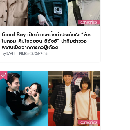
Good Boy เปิดตัวเรตติ้งน่าประทับใจ “พัค
โบกอม-คิมโซฮยอน-อีซังอี” นำทีมตำรวจ
พิเศษเปิดฉากภารกิจบู๊เดือด
By
SVVEET KIM
On
03/06/2025