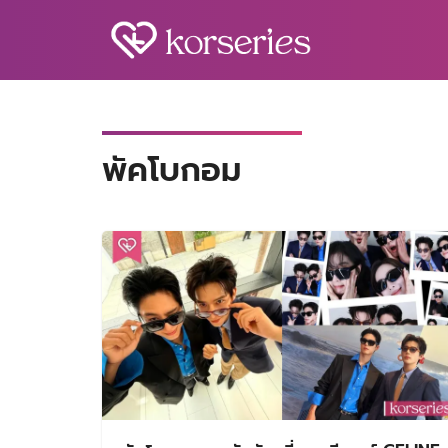
Skip
to
content
S
fo
พัคโบกอม