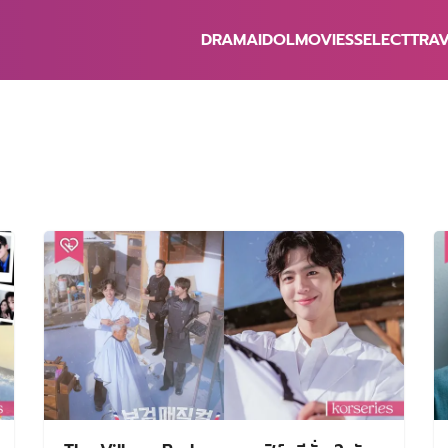
DRAMA
IDOL
MOVIES
SELECT
TRA
earch
r: