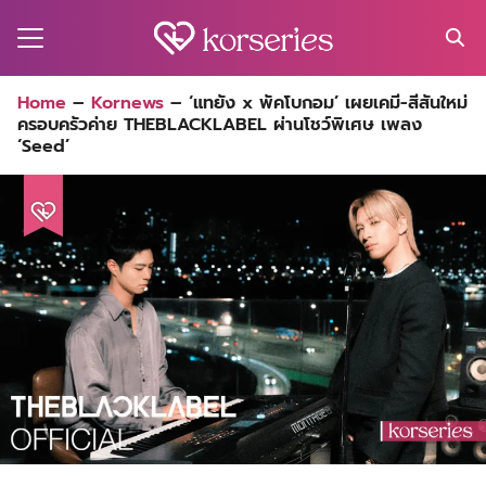
Skip
to
content
Search
Home
–
Kornews
–
‘แทยัง x พัคโบกอม’ เผยเคมี-สีสันใหม่
for:
ครอบครัวค่าย THEBLACKLABEL ผ่านโชว์พิเศษ เพลง
MA
‘Seed’
ES
CT
EL
UTY
T
EW
US