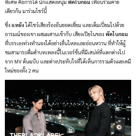
พิเศษ คือการได้ นักแสดงหนุ่ม
พัคโบกอม
เพื่อนร่วมค่าย
เดียวกัน มาร่วมโชว์นี้
ซึ่ง
แทยัง
ได้โชว์เสียงร้องอันยอดเยี่ยม และเต็มเปี่ยมไปด้วย
อารมณ์ของเขา ผสมผสานเข้ากับ เสียงเปียโนของ
พัคโบกอม
ที่บรรเลงท่วงทำนองได้อย่างลื่นไหลและอ่อนหวาน ที่ทำให้ผู้
ชมสามารถดื่มด่ำบทเพลงนี้ในเวอร์ชั่นที่มีเสน่ห์ที่แตกต่างไป
จาก MV ต้นฉบับ และต่างประทับใจที่ได้เห็นการรวมตัวเผยเคมี
ใหม่ของทั้ง 2 คน