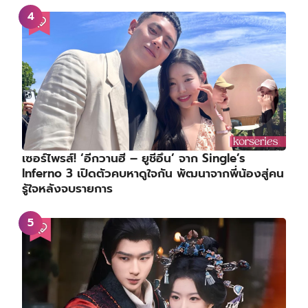
เซอร์ไพรส์! ‘อีกวานฮี – ยูชีอึน’ จาก Single’s
Inferno 3 เปิดตัวคบหาดูใจกัน พัฒนาจากพี่น้องสู่คน
รู้ใจหลังจบรายการ