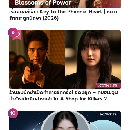
เรื่องย่อซีรีส์ : Key to the Phoenix Heart | ชะตา
รักกระดูกปักษา (2026)
ร้านลับนักฆ่าเปิดทำการอีกครั้ง! อีดงอุค – คิมฮเยจุน
นำทัพเปิดศึกล้างแค้นใน A Shop for Killers 2