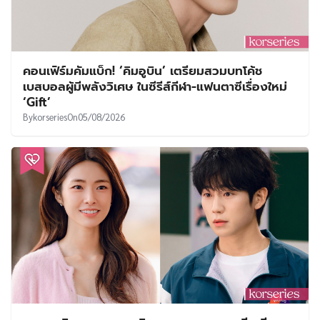
คอนเฟิร์มคัมแบ็ก! ‘คิมอูบิน’ เตรียมสวมบทโค้ช
เบสบอลผู้มีพลังวิเศษ ในซีรีส์กีฬา-แฟนตาซีเรื่องใหม่
‘Gift’
By
korseries
On
05/08/2026