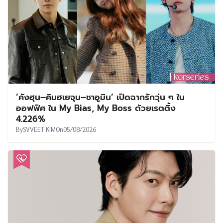
‘คังฮุน–คิมฮเยจุน–ชาอูมิน’ เปิดฉากรักวุ่น ๆ ใน
ออฟฟิศ ใน My Bias, My Boss ด้วยเรตติ้ง
4.226%
By
SVVEET KIM
On
05/08/2026