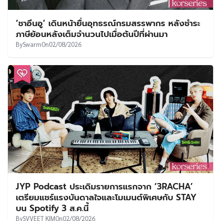
‘ชาอึนอู’ เดินหน้ายื่นอุทธรณ์กรมสรรพากร หลังชำระ
ภาษีย้อนหลังเต็มจำนวนไปเมื่อต้นปีที่ผ่านมา
By
Swarm
On
02/08/2026
JYP Podcast ประเดิมรายการแรกจาก ‘3RACHA’
เตรียมแชร์แรงบันดาลใจและโมเมนต์พิเศษกับ STAY
บน Spotify 3 ส.ค.นี้
By
SVVEET KIM
On
02/08/2026