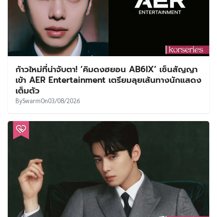
ก้าวใหม่ที่น่าจับตา! ‘คิมดงฮยอน AB6IX’ เซ็นสัญญา
เข้า AER Entertainment เตรียมลุยเส้นทางนักแสดง
เต็มตัว
By
Swarm
On
03/08/2026