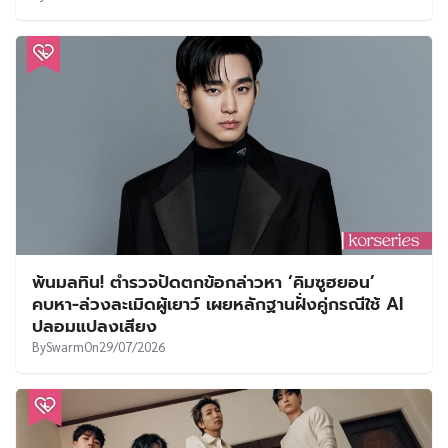
พ้นมลทิน! ตำรวจปัดตกข้อกล่าวหา ‘คิมซูฮยอน’
คบหา-ล่วงละเมิดผู้เยาว์ เผยหลักฐานฝั่งคู่กรณีใช้ AI
ปลอมแปลงเสียง
By
Swarm
On
29/07/2026