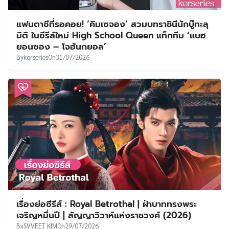
แฟนตาซีที่รอคอย! ‘คิมเซจอง’ สวมบทราชินีนักบู๊ทะลุ
มิติ ในซีรีส์ใหม่ High School Queen แท็กทีม ‘แบฮ
ยอนซอง – โจฮันกยอล’
By
korseries
On
31/07/2026
เรื่องย่อซีรีส์ : Royal Betrothal | ฝ่าบาททรงพระ
เจริญหมื่นปี | สัญญาวิวาห์แห่งราชวงศ์ (2026)
By
SVVEET KIM
On
29/07/2026