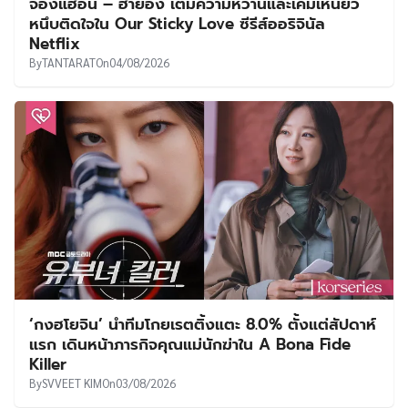
จองแฮอิน – ฮายอง เติมความหวานและเคมีเหนียว
หนึบติดใจใน Our Sticky Love ซีรีส์ออริจินัล
Netflix
By
TANTARAT
On
04/08/2026
‘กงฮโยจิน’ นำทีมโกยเรตติ้งแตะ 8.0% ตั้งแต่สัปดาห์
แรก เดินหน้าภารกิจคุณแม่นักฆ่าใน A Bona Fide
Killer
By
SVVEET KIM
On
03/08/2026