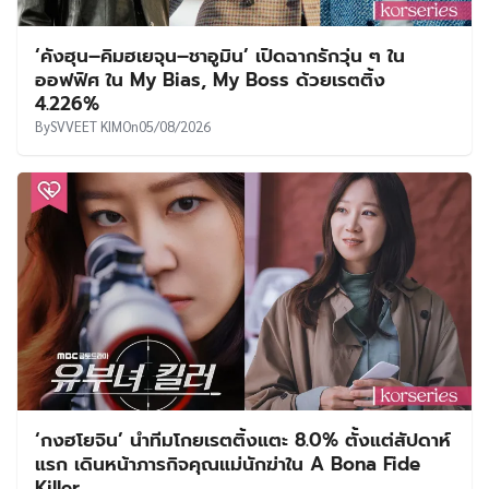
‘คังฮุน–คิมฮเยจุน–ชาอูมิน’ เปิดฉากรักวุ่น ๆ ใน
ออฟฟิศ ใน My Bias, My Boss ด้วยเรตติ้ง
4.226%
By
SVVEET KIM
On
05/08/2026
‘กงฮโยจิน’ นำทีมโกยเรตติ้งแตะ 8.0% ตั้งแต่สัปดาห์
แรก เดินหน้าภารกิจคุณแม่นักฆ่าใน A Bona Fide
Killer