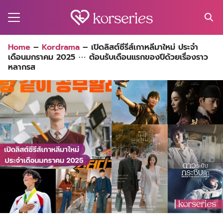
Skip
to
content
Search
Home
–
Kordrama
–
เปิดลิสต์ซีรีส์เกาหลีมาใหม่ ประจำ
for:
เดือนมกราคม 2025 ⋯ ต้อนรับเดือนแรกของปีด้วยเรื่องราว
MA
หลากรส
ES
CT
EL
UTY
T
EW
US