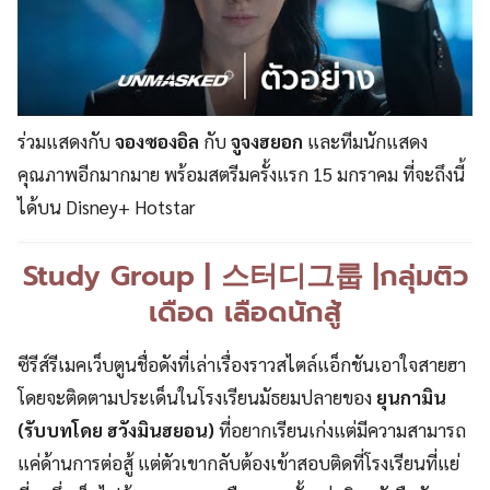
ร่วมแสดงกับ
จองซองอิล
กับ
จูจงฮยอก
และทีมนักแสดง
คุณภาพอีกมากมาย พร้อมสตรีมครั้งแรก 15 มกราคม ที่จะถึงนี้
ได้บน Disney+ Hotstar
Study Group | 스터디그룹 |กลุ่มติว
เดือด เลือดนักสู้
ซีรีส์รีเมคเว็บตูนชื่อดังที่เล่าเรื่องราวสไตล์แอ็กชันเอาใจสายฮา
โดยจะติดตามประเด็นในโรงเรียนมัธยมปลายของ
ยุนกามิน
(รับบทโดย ฮวังมินฮยอน)
ที่อยากเรียนเก่งแต่มีความสามารถ
แค่ด้านการต่อสู้ แต่ตัวเขากลับต้องเข้าสอบติดที่โรงเรียนที่แย่