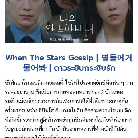
When The Stars Gossip | 별들에게
물어봐 | ดาวระยิบกระซิบรัก
ซีรีส์แนวโรแมนติก-คอมเมดี้-ไซไฟโปรเจกต์ยักษ์ที่แฟน ๆ ต่าง
รอคอยมานาน ซึ่งเป็นการถ่ายทอดบทบาทของ 2 นักแสดง
ระดับแม่เหล็กของวงการบันเทิงเกาหลีใต้ที่ได้มาประกบคู่กัน
ครั้งแรกระหว่าง
อีมินโฮ
กับ
กงฮโยจิน
ติดตามความโรแมนติก
ที่เกิดขึ้นระหว่าง สูตินรีแพทย์หนุ่มซึ่งเดินทางไปกับทัวร์อวกาศ
ในฐานะนักท่องเที่ยว กับ นักบินอวกาศสาวที่ทำหน้าที่กัปตัน