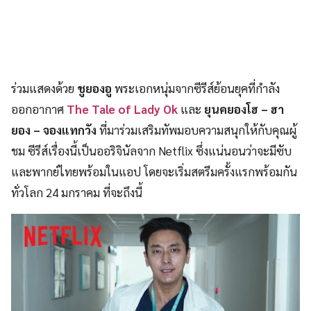
ร่วมแสดงด้วย
ชูยองอู
พระเอกหนุ่มจากซีรีส์ย้อนยุคที่กำลัง
ออกอากาศ
The Tale of Lady Ok
และ
ยุนคยองโฮ – ฮา
ยอง – จองแทกวัง
ที่มาร่วมเสริมทัพมอบความสนุกให้กับคุณผู้
ชม ซีรีส์เรื่องนี้เป็นออริจินัลจาก Netflix ซึ่งแน่นอนว่าจะมีซับ
และพากย์ไทยพร้อมในแอป โดยจะเริ่มสตรีมครั้งแรกพร้อมกัน
ทั่วโลก 24 มกราคม ที่จะถึงนี้