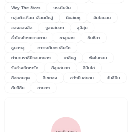
Way The Stars
กงฮโยจิน
กลุ่มติวเดือด เลือดนักสู้
คิมฮเยซู
คิมโซยอน
จองซองอิล
จูจงฮยอก
จูจีฮุน
ชั่วโมงโกงความตาย
ชาจูยอง
ชินชีอา
ชูยองอู
ดาวระยิบกระซิบรัก
ตำนานราชินีวอนกยอง
นาอินอู
พัคโบกอม
รับจ้างจัดหารัก
อีจุนฮยอก
อีมินโฮ
อีฮยอนอุค
อีเซยอง
ฮวังมินฮยอน
ฮันจีมิน
ฮันจีอึน
ฮายอง