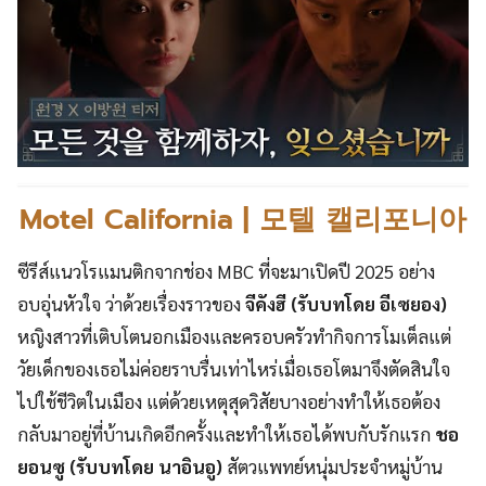
Motel California | 모텔 캘리포니아
ซีรีส์แนวโรแมนติกจากช่อง MBC ที่จะมาเปิดปี 2025 อย่าง
อบอุ่นหัวใจ ว่าด้วยเรื่องราวของ
จีคังฮี (รับบทโดย อีเซยอง)
หญิงสาวที่เติบโตนอกเมืองและครอบครัวทำกิจการโมเต็ลแต่
วัยเด็กของเธอไม่ค่อยราบรื่นเท่าไหร่เมื่อเธอโตมาจึงตัดสินใจ
ไปใช้ชีวิตในเมือง แต่ด้วยเหตุสุดวิสัยบางอย่างทำให้เธอต้อง
กลับมาอยู่ที่บ้านเกิดอีกครั้งและทำให้เธอได้พบกับรักแรก
ชอ
ยอนซู (รับบทโดย นาอินอู)
สัตวแพทย์หนุ่มประจำหมู่บ้าน