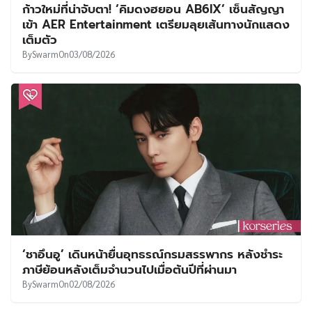
ก้าวใหม่ที่น่าจับตา! ‘คิมดงฮยอน AB6IX’ เซ็นสัญญา
เข้า AER Entertainment เตรียมลุยเส้นทางนักแสดง
เต็มตัว
By
Swarm
On
03/08/2026
‘ชาอึนอู’ เดินหน้ายื่นอุทธรณ์กรมสรรพากร หลังชำระ
ภาษีย้อนหลังเต็มจำนวนไปเมื่อต้นปีที่ผ่านมา
By
Swarm
On
02/08/2026