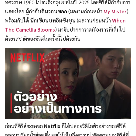
ทศวรรษ 1960 ไปจนถึงกรุงโซลในปี 2025 โดยซีรีส์นี้กำกับการ
แสดงโดย
ผู้กำกับคิมวอนซอก
(ผลงานก่อนหน้า
My Mister
)
พร้อมกับได้
นักเขียนบทอิมซังชุน
(ผลงานก่อนหน้า
When
The Camellia Blooms
) มาจับปากกาวาดเรื่องราวที่เต็มไป
ด้วยรสชาติของชีวิตในครั้งนี้ไปด้วยกัน
ก่อนที่ซีรีส์จะลงจอ
Netflix
ก็ได้ปล่อยวิดิโอตัวอย่างของซีรีส์
ออกมาเรียกน้ำย่อย ซึ่งเผยให้เห็นถึงความน่าติดตามของซีรีส์ที่