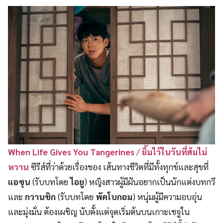
When Life Gives You Tangerines
/
ยิ้มไว้ในวันที่ส้มไม่
หวาน
ซีรีส์ที่ว่าด้วยเรื่องของ เส้นทางชีวิตที่มีทั้งทุกข์และสุขที่
แอซุน
(รับบทโดย
ไอยู
) หญิงสาวผู้มีฝันอยากเป็นนักแต่งบทกวี
และ
กวานชิก
(รับบทโดย
พัคโบกอม
) หนุ่มผู้มีความอบอุ่น
และมุ่งมั่น ต้องเผชิญ นับตั้งแต่จุดเริ่มต้นบนเกาะเชจูใน