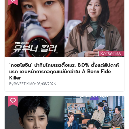
‘กงฮโยจิน’ นำทีมโกยเรตติ้งแตะ 8.0% ตั้งแต่สัปดาห์
แรก เดินหน้าภารกิจคุณแม่นักฆ่าใน A Bona Fide
Killer
By
SVVEET KIM
On
03/08/2026