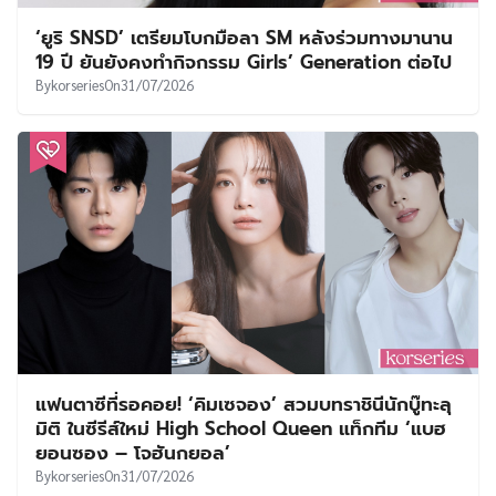
‘ยูริ SNSD’ เตรียมโบกมือลา SM หลังร่วมทางมานาน
19 ปี ยันยังคงทำกิจกรรม Girls’ Generation ต่อไป
By
korseries
On
31/07/2026
แฟนตาซีที่รอคอย! ‘คิมเซจอง’ สวมบทราชินีนักบู๊ทะลุ
มิติ ในซีรีส์ใหม่ High School Queen แท็กทีม ‘แบฮ
ยอนซอง – โจฮันกยอล’
By
korseries
On
31/07/2026