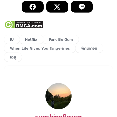
IU
Netflix
Park Bo Gum
When Life Gives You Tangerines
พัคโบกอม
ไอยู
sunshineflower