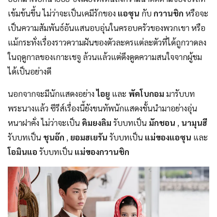
เข้มข้นขึ้น ไม่ว่าจะเป็นเคมีรักของ
แอซุน
กับ
กวานชิก
หรือจะ
เป็นความสัมพันธ์อันแสนอบอุ่นในครอบครัวของพวกเขา หรือ
แม้กระทั่งเรื่องราวความฝันของตัวละครแต่ละตัวที่ได้ถูกวาดลง
ในฤดูกาลของเกาะเชจู ล้วนแล้วแต่ดึงดูดความสนใจจากผู้ชม
ได้เป็นอย่างดี
นอกจากจะมีนักแสดงอย่าง
ไอยู
และ
พัคโบกอม
มารับบท
พระนางแล้ว ซีรีส์เรื่องนี้ยังขนทัพนักแสดงชั้นนำมาอย่างอุ่น
หนาฝาคั่ง ไม่ว่าจะเป็น
คิมยงลิม
รับบทเป็น
มักชอน
,
นามุนฮี
รับบทเป็น
ชุนอ๊ก
,
ยอมฮเยรัน
รับบทเป็น
แม่ของแอซุน
และ
โอมินแอ
รับบทเป็น
แม่ของกวานชิก