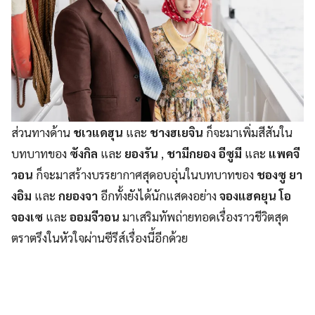
ส่วนทางด้าน
ชเวแดฮุน
และ
ชางฮเยจิน
ก็จะมาเพิ่มสีสันใน
บทบาทของ
ซังกิล
และ
ยองรัน
,
ชามีกยอง
อีซูมี
และ
แพคจี
วอน
ก็จะมาสร้างบรรยากาศสุดอบอุ่นในบทบาทของ
ชองซู ยา
งอิม
และ
กยองจา
อีกทั้งยังได้นักแสดงอย่าง
จองแฮคยุน โอ
จองเซ
และ
ออมจีวอน
มาเสริมทัพถ่ายทอดเรื่องราวชีวิตสุด
ตราตรึงในหัวใจผ่านซีรีส์เรื่องนี้อีกด้วย