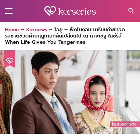
Skip
to
content
Search
Home
–
Kornews
–
ไอยู – พัคโบกอม เตรียมถ่ายทอด
for:
รสชาติชีวิตผ่านฤดูกาลที่ผันเปลี่ยนไป ณ เกาะเชจู ในซีรีส์
MA
When Life Gives You Tangerines
ES
CT
EL
UTY
T
EW
US