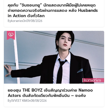
คุยกับ “จินซอนกยู” นักแสดงมากฝีมือผู้ไม่เคยหยุด
ถ่ายทอดความจริงใจผ่านการแสดง หลัง Husbands
in Action ดังทั่วโลก
By
korseries
On
09/08/2026
ยองฮุน THE BOYZ เซ็นสัญญาร่วมค่าย Namoo
Actors ต้นสังกัดเดียวกับพัคอึนบิน – ซงคัง
By
SVVEET KIM
On
08/08/2026