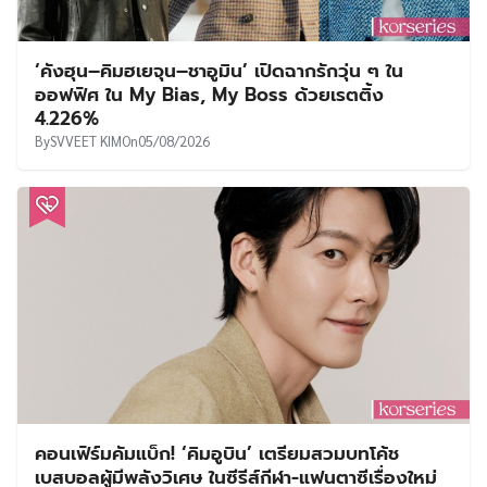
‘คังฮุน–คิมฮเยจุน–ชาอูมิน’ เปิดฉากรักวุ่น ๆ ใน
ออฟฟิศ ใน My Bias, My Boss ด้วยเรตติ้ง
4.226%
By
SVVEET KIM
On
05/08/2026
คอนเฟิร์มคัมแบ็ก! ‘คิมอูบิน’ เตรียมสวมบทโค้ช
เบสบอลผู้มีพลังวิเศษ ในซีรีส์กีฬา-แฟนตาซีเรื่องใหม่