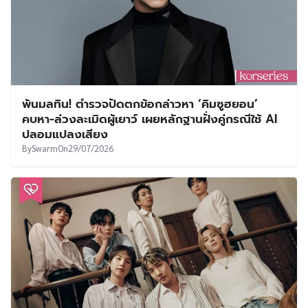
พ้นมลทิน! ตำรวจปัดตกข้อกล่าวหา ‘คิมซูฮยอน’
คบหา-ล่วงละเมิดผู้เยาว์ เผยหลักฐานฝั่งคู่กรณีใช้ AI
ปลอมแปลงเสียง
By
Swarm
On
29/07/2026