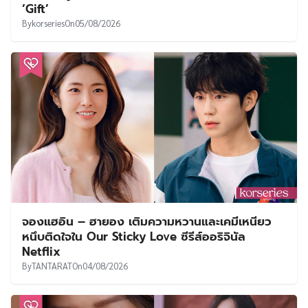
‘Gift’
By
korseries
On
05/08/2026
จองแฮอิน – ฮายอง เติมความหวานและเคมีเหนียว
หนึบติดใจใน Our Sticky Love ซีรีส์ออริจินัล
Netflix
By
TANTARAT
On
04/08/2026