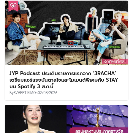
JYP Podcast ประเดิมรายการแรกจาก ‘3RACHA’
เตรียมแชร์แรงบันดาลใจและโมเมนต์พิเศษกับ STAY
บน Spotify 3 ส.ค.นี้
By
SVVEET KIM
On
02/08/2026