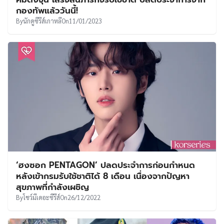
UT
กองทัพแล้ววันนี้!
By
นักดูซีรีส์เกาหลี
On
11/01/2023
‘ฮงซอก PENTAGON’ ปลดประจำการก่อนกำหนด
หลังเข้ากรมรับใช้ชาติได้ 8 เดือน เนื่องจากปัญหา
สุขภาพที่กำลังเผชิญ
By
โชว์มีเดอะซีรีส์
On
26/12/2022