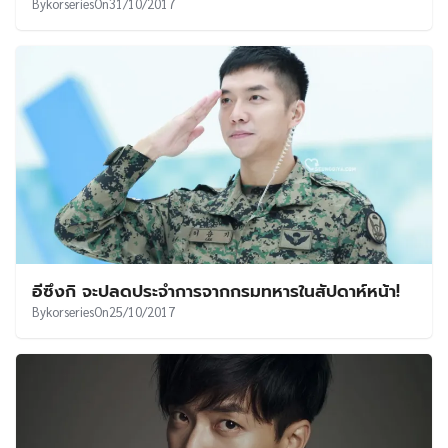
By
korseries
On
31/10/2017
อีซึงกิ จะปลดประจำการจากกรมทหารในสัปดาห์หน้า!
By
korseries
On
25/10/2017