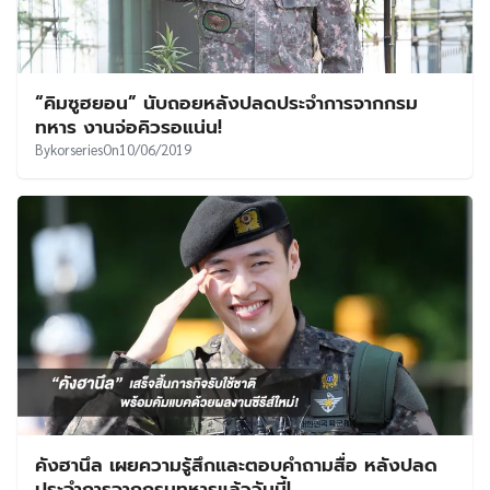
“คิมซูฮยอน” นับถอยหลังปลดประจำการจากกรม
ทหาร งานจ่อคิวรอแน่น!
By
korseries
On
10/06/2019
คังฮานึล เผยความรู้สึกและตอบคำถามสื่อ หลังปลด
ประจำการจากกรมทหารแล้ววันนี้!