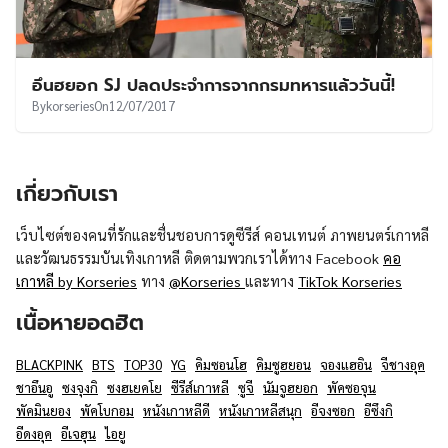
อึนฮยอก SJ ปลดประจำการจากกรมทหารแล้ววันนี้!
By
korseries
On
12/07/2017
เกี่ยวกับเรา
เว็บไซต์ของคนที่รักและชื่นชอบการดูซีรีส์ คอนเทนต์ ภาพยนตร์เกาหลี
และวัฒนธรรมบันเทิงเกาหลี ติดตามพวกเราได้ทาง Facebook
คอ
เกาหลี by Korseries
ทาง
@Korseries
และทาง
TikTok Korseries
เนื้อหายอดฮิต
BLACKPINK
BTS
TOP30
YG
คิมซอนโฮ
คิมซูฮยอน
จองแฮอิน
จีชางอุค
ชาอึนอู
ซงจุงกิ
ซงฮเยคโย
ซีรีส์เกาหลี
ซูจี
นัมจูฮยอก
พัคซอจุน
พัคมินยอง
พัคโบกอม
หนังเกาหลีดี
หนังเกาหลีสนุก
อีจงซอก
อีซึงกิ
อีดงอุค
อีเจฮุน
ไอยู