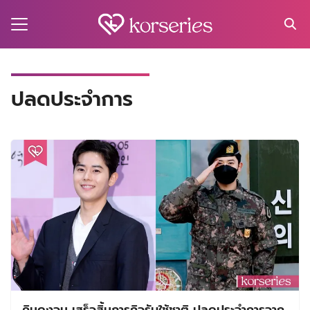
Skip
to
content
Search
for:
MA
ปลดประจำการ
ES
CT
EL
UTY
T
EW
US
คิมดงจุน เสร็จสิ้นภารกิจรับใช้ชาติ ปลดประจำการจาก