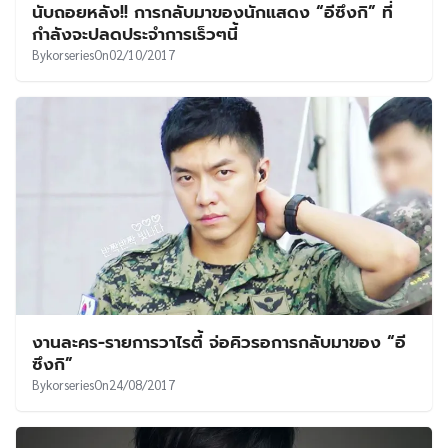
นับถอยหลัง!! การกลับมาของนักแสดง “อีซึงกิ” ที่
กำลังจะปลดประจำการเร็วๆนี้
By
korseries
On
02/10/2017
งานละคร-รายการวาไรตี้ จ่อคิวรอการกลับมาของ “อี
ซึงกิ”
By
korseries
On
24/08/2017