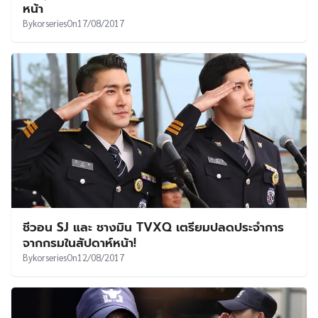
หน้า
By
korseries
On
17/08/2017
ชีวอน SJ และ ชางมิน TVXQ เตรียมปลดประจำการ
จากกรมในสัปดาห์หน้า!
By
korseries
On
12/08/2017