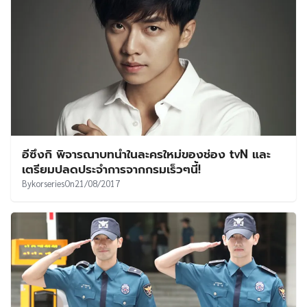
อีซึงกิ พิจารณาบทนำในละครใหม่ของช่อง tvN และ
เตรียมปลดประจำการจากกรมเร็วๆนี้!
By
korseries
On
21/08/2017