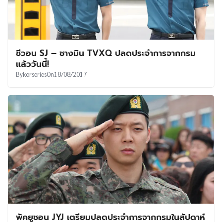
ชีวอน SJ – ชางมิน TVXQ ปลดประจำการจากกรม
แล้ววันนี้!
By
korseries
On
18/08/2017
พัคยูชอน JYJ เตรียมปลดประจำการจากกรมในสัปดาห์