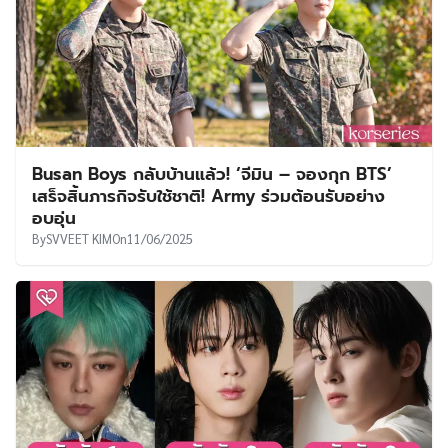
Busan Boys กลับบ้านแล้ว! ‘จีมิน – จองกุก BTS’
เสร็จสิ้นภารกิจรับใช้ชาติ! Army ร่วมต้อนรับอย่าง
อบอุ่น
By
SVVEET KIM
On
11/06/2025