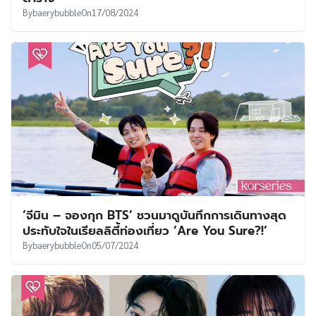
By
baerybubble
On
17/08/2024
‘จีมิน – จองกุก BTS’ ชวนมาดูบันทึกการเดินทางสุด
ประทับใจในเรียลลิตี้ท่องเที่ยว ‘Are You Sure?!’
By
baerybubble
On
05/07/2024