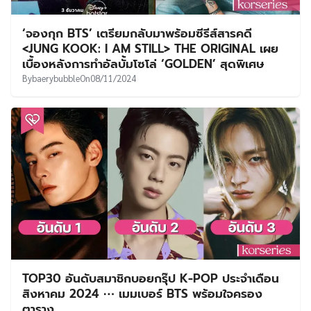
‘จองกุก BTS’ เตรียมกลับมาพร้อมซีรีส์สารคดี
<JUNG KOOK: I AM STILL> THE ORIGINAL เผย
เบื้องหลังการทำอัลบั้มโซโล่ ‘GOLDEN’ สุดพิเศษ
By
baerybubble
On
08/11/2024
TOP30 อันดับสมาชิกบอยกรุ๊ป K-POP ประจำเดือน
สิงหาคม 2024 ⋯ เมมเบอร์ BTS พร้อมใจครอง
ตาราง