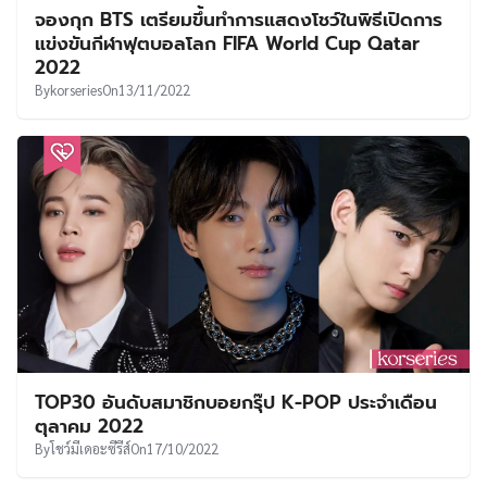
จองกุก BTS เตรียมขึ้นทำการแสดงโชว์ในพิธีเปิดการ
แข่งขันกีฬาฟุตบอลโลก FIFA World Cup Qatar
2022
By
korseries
On
13/11/2022
TOP30 อันดับสมาชิกบอยกรุ๊ป K-POP ประจำเดือน
ตุลาคม 2022
By
โชว์มีเดอะซีรีส์
On
17/10/2022