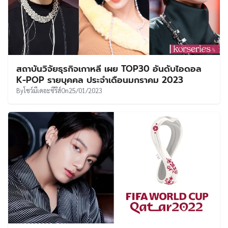
สถาบันวิจัยธุรกิจเกาหลี เผย TOP30 อันดับไอดอล
K-POP รายบุคคล ประจำเดือนมกราคม 2023
By
โชว์มีเดอะซีรีส์
On
25/01/2023