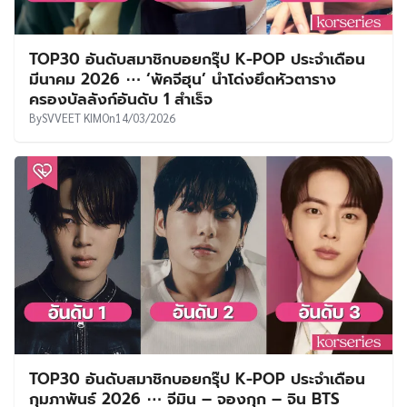
TOP30 อันดับสมาชิกบอยกรุ๊ป K-POP ประจำเดือน
มีนาคม 2026 ⋯ ‘พัคจีฮุน’ นำโด่งยึดหัวตาราง
ครองบัลลังก์อันดับ 1 สำเร็จ
By
SVVEET KIM
On
14/03/2026
TOP30 อันดับสมาชิกบอยกรุ๊ป K-POP ประจำเดือน
กุมภาพันธ์ 2026 ⋯ จีมิน – จองกุก – จิน BTS