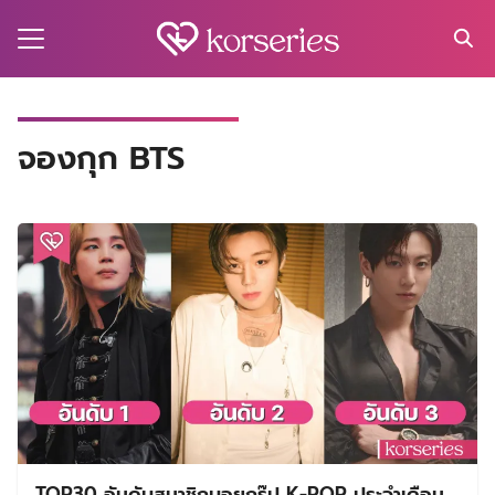
Skip
to
content
Search
for:
MA
จองกุก BTS
ES
CT
EL
UTY
T
EW
US
TOP30 อันดับสมาชิกบอยกรุ๊ป K-POP ประจำเดือน