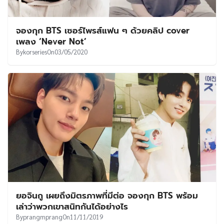
จองกุก BTS เซอร์ไพรส์แฟน ๆ ด้วยคลิป cover
เพลง ‘Never Not’
By
korseries
On
03/05/2020
ยอจินกู เผยถึงมิตรภาพที่มีต่อ จองกุก BTS พร้อม
เล่าว่าพวกเขาสนิทกันได้อย่างไร
By
prangmprang
On
11/11/2019