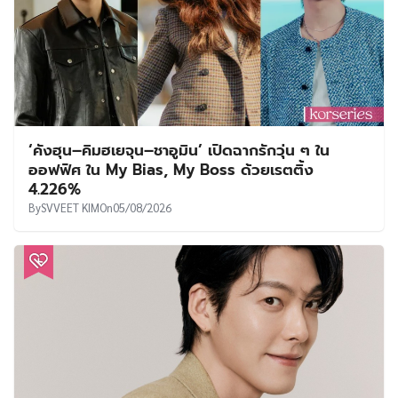
‘คังฮุน–คิมฮเยจุน–ชาอูมิน’ เปิดฉากรักวุ่น ๆ ใน
ออฟฟิศ ใน My Bias, My Boss ด้วยเรตติ้ง
4.226%
By
SVVEET KIM
On
05/08/2026