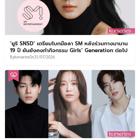
‘ยูริ SNSD’ เตรียมโบกมือลา SM หลังร่วมทางมานาน
19 ปี ยันยังคงทำกิจกรรม Girls’ Generation ต่อไป
By
korseries
On
31/07/2026