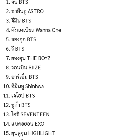
จิน BTS
ชาอึนอู ASTRO
จีมิน BTS
คังแดเนียล Wanna One
จองกุก BTS
วี BTS
ยองฮุน THE BOYZ
วอนบิน RIIZE
อาร์เอ็ม BTS
อีมินอู Shinhwa
เจโฮป BTS
ชูก้า BTS
โฮชิ SEVENTEEN
แบคฮยอน EXO
ยุนดูจุน HIGHLIGHT