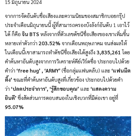
15 มิถุนายน 2024
จากการจัดอันดับชื่อเสียงและความนิยมของสมาชิกบอยกรุ๊ป
ประจำเดือนมิถุนายนนี้ ผู้ที่สามารถครองบังลังก์อันดับ 1 เอาไว้
ได้ ก็คือ
จิน BTS
หลังจากที่ตัวเลขดัชนีชื่อเสียงของเขาเพิ่มขึ้น
หลายเท่าตัวกว่า
203.52%
จากเดือนพฤษภาคม จนส่งผลให้
ในเดือนนี้เขาสามารถทำดัชนีชื่อเสียงได้สูงถึง
3,835,261
โดย
คำค้นหาอันดับสูงจากการวิเคราะห์คีย์เวิร์ดชื่อ ประกอบไปด้วย
คำว่า
‘free hug’ , ‘ARMY’
(ชื่อกลุ่มแฟนคลับ) และ
‘แฟนมีต
ติ้ง’
ขณะที่คำค้นหาอันดับสูงที่เกี่ยวข้อง ประกอบไปด้วยคำ
ว่า
‘ปลดประจำการ’, ‘รู้สึกขอบคุณ’
และ
‘แสดงความ
ยินดี’
ซึ่งสัดส่วนการตอบสนองในเชิงบวกที่มีต่อเขา อยู่ที่
95.07%