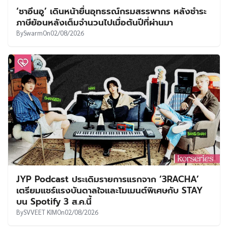
‘ชาอึนอู’ เดินหน้ายื่นอุทธรณ์กรมสรรพากร หลังชำระ
ภาษีย้อนหลังเต็มจำนวนไปเมื่อต้นปีที่ผ่านมา
By
Swarm
On
02/08/2026
JYP Podcast ประเดิมรายการแรกจาก ‘3RACHA’
เตรียมแชร์แรงบันดาลใจและโมเมนต์พิเศษกับ STAY
บน Spotify 3 ส.ค.นี้
By
SVVEET KIM
On
02/08/2026