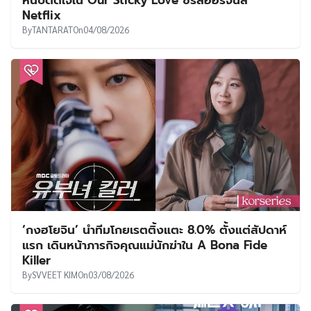
หนึบติดใจใน Our Sticky Love ซีรีส์ออริจินัล
Netflix
By
TANTARAT
On
04/08/2026
‘กงฮโยจิน’ นำทีมโกยเรตติ้งแตะ 8.0% ตั้งแต่สัปดาห์
แรก เดินหน้าภารกิจคุณแม่นักฆ่าใน A Bona Fide
Killer
By
SVVEET KIM
On
03/08/2026