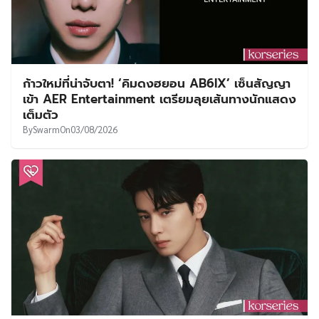
ก้าวใหม่ที่น่าจับตา! ‘คิมดงฮยอน AB6IX’ เซ็นสัญญา
เข้า AER Entertainment เตรียมลุยเส้นทางนักแสดง
เต็มตัว
By
Swarm
On
03/08/2026