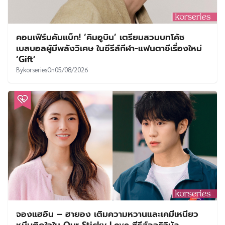
คอนเฟิร์มคัมแบ็ก! ‘คิมอูบิน’ เตรียมสวมบทโค้ช
เบสบอลผู้มีพลังวิเศษ ในซีรีส์กีฬา-แฟนตาซีเรื่องใหม่
‘Gift’
By
korseries
On
05/08/2026
จองแฮอิน – ฮายอง เติมความหวานและเคมีเหนียว