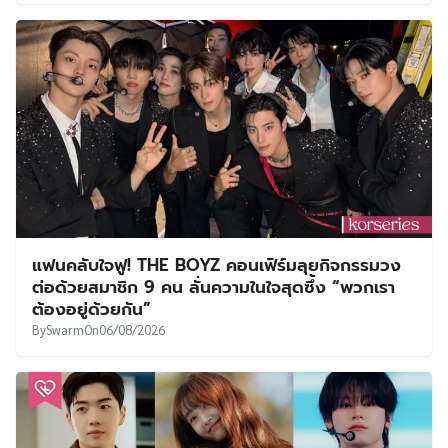
แฟนคลับใจฟู! THE BOYZ คอนเฟิร์มลุยกิจกรรมวง
ต่อด้วยสมาชิก 9 คน ลั่นความในใจสุดซึ้ง “พวกเรา
ต้องอยู่ด้วยกัน”
By
Swarm
On
06/08/2026