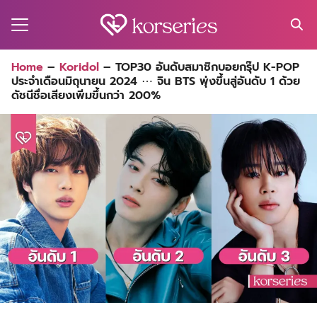
Skip
to
content
Search
Home
–
Koridol
–
TOP30 อันดับสมาชิกบอยกรุ๊ป K-POP
for:
ประจำเดือนมิถุนายน 2024 ⋯ จิน BTS พุ่งขึ้นสู่อันดับ 1 ด้วย
MA
ดัชนีชื่อเสียงเพิ่มขึ้นกว่า 200%
ES
CT
EL
UTY
T
EW
US