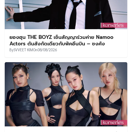
ยองฮุน THE BOYZ เซ็นสัญญาร่วมค่าย Namoo
Actors ต้นสังกัดเดียวกับพัคอึนบิน – ซงคัง
By
SVVEET KIM
On
08/08/2026