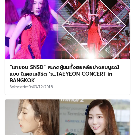
“แทยอน ​SNSD” สะกดผู้ชมทั้งฮอลล์อย่างสมบูรณ์
แบบ ในคอนเสิร์ต ’s…TAEYEON CONCERT in
BANGKOK
By
korseries
On
03/12/2018