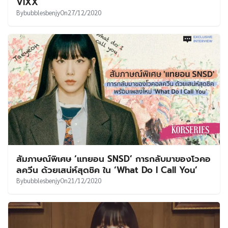
VIXX
By
bubblesbenjy
On
27/12/2020
สัมภาษณ์พิเศษ ‘แทยอน SNSD’ การกลับมาของโวคอ
ลควีน ด้วยเสน่ห์สุดชิค ใน ‘What Do I Call You’
By
bubblesbenjy
On
21/12/2020