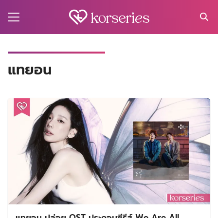
Skip
to
content
Search
for:
MA
แทยอน
ES
CT
EL
UTY
T
EW
US
แทยอน ปล่อย OST ประกอบซีรีส์ We Are All