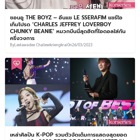
ซอนอู THE BOYZ – อึนแช LE SSERAFIM แชร์ไอ
เท็มโปรด ‘CHARLES JEFFREY LOVERBOY
CHUNKY BEANIE’ หมวกบีนนี่สุดฮิตที่ไอดอลใส่กัน
ครึ่งวงการ
By
Leelawadee Chaliewkriengkrai
On
26/03/2023
เหล่าศิลปิน K-POP รวมตัวจัดเต็มการแสดงสุดยอด