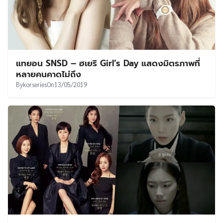
แทยอน SNSD – ​ฮเยริ Girl’s Day แสดงมิตรภาพที่
หลายคนคาดไม่ถึง
By
korseries
On
13/05/2019