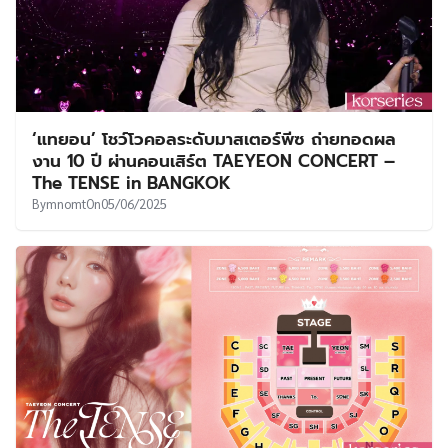
‘แทยอน’ โชว์โวคอลระดับมาสเตอร์พีซ ถ่ายทอดผล
งาน 10 ปี ผ่านคอนเสิร์ต TAEYEON CONCERT –
The TENSE in BANGKOK
By
mnomt
On
05/06/2025