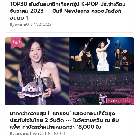
TOP30 อันดับสมาชิกเกิร์ลกรุ๊ป K-POP ประจำเดือน
ธันวาคม 2023 ⋯ มินจี NewJeans ครองบัลลังก์
อันดับ 1
By
Swarm
On
17/12/2023
มากกว่าความสุข ! ‘แทยอน’ แสดงคอนเสิร์ตสุด
ประทับใจในไทย 2 วันติด ⋯ โชว์ความควีน ณ อิม
แพ็ค ทำบัตรจำหน่ายหมดกว่า 18,000 ใบ
By
sunshineflower
On
18/08/2023