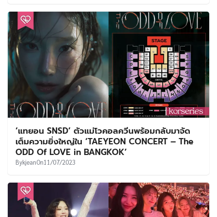
‘แทยอน SNSD’ ตัวแม่โวคอลควีนพร้อมกลับมาจัด
เต็มความยิ่งใหญ่ใน ‘TAEYEON CONCERT – The
ODD Of LOVE in BANGKOK’
By
kjean
On
11/07/2023