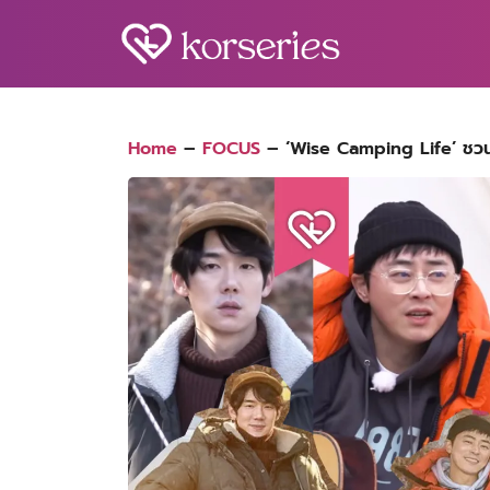
Skip
to
content
S
fo
Home
–
FOCUS
–
‘Wise Camping Life’ ชวนค