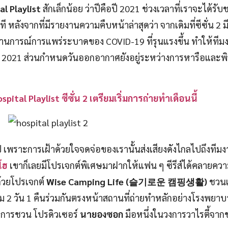
l Playlist
สักเล็กน้อย ว่าปีคือปี 2021 ช่วงเวลาที่เราจะได้รั
 หลังจากที่มีรายงานความคืบหน้าล่าสุดว่า จากเดิมที่ซีซั่น 2
ถานการณ์การแพร่ระบาดของ COVID-19 ที่รุนแรงขึ้น ทำให้ทีม
 2021 ส่วนกำหนดวันออกอากาศยังอยู่ระหว่างการหารือและพ
pital Playlist ซีซั่น 2 เตรียมเริ่มการถ่ายทำเดือนนี้
นไป เพราะการเฝ้าด้วยใจจดจ่อของเรานั้นส่งเสียงดังไกลไปถึงทีม
โฮ
เขาก็เลยมีโปรเจกต์พิเศษมาฝากให้แฟน ๆ ซีรีส์ได้คลายควา
ด้วยโปรเจกต์
Wise Camping Life
(슬기로운 캠핑생활)
ชวนแ
 2 วัน 1 คืนร่วมกันตรงหน้าสถานที่ถ่ายทำหลักอย่างโรงพยาบ
วยการชวน โปรดิวเซอร์
นายองซอก
มือหนึ่งในวงการวาไรตี้จาก