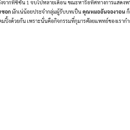
ังจากที่ซีซั่น 1 จบไปหลายเดือน ขณะหารือทิศทางการแสดงพ
นซอก
มักเน่น้อยประจำกลุ่มผู้รับบทเป็น
คุณหมออันจองวอน
ก
คมปิ้งด้วยกัน เพราะนั่นคือกิจกรรมที่กุมารศัลยแพทย์ของเรากำ