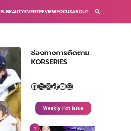
VEL
BEAUTY
EVENT
REVIEW
FOCUS
ABOUT
ช่องทางการติดตาม
KORSERIES
Facebook
X
Instagram
TikTok
YouTube
Mail
Weekly Hot Issue