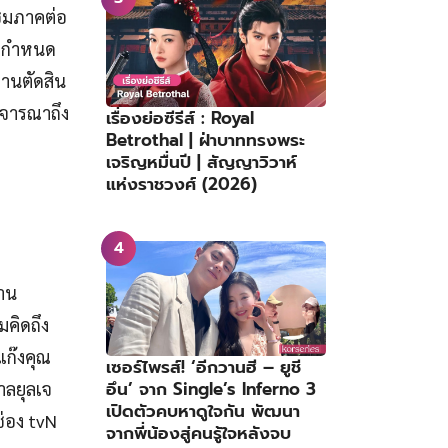
บชมภาคต่อ
 มีกำหนด
งานตัดสิน
ิจารณาถึง
เรื่องย่อซีรีส์ : Royal
Betrothal | ฝ่าบาททรงพระ
เจริญหมื่นปี | สัญญาวิวาห์
แห่งราชวงศ์ (2026)
งาน
มคิดถึง
ก๊งคุณ
เซอร์ไพรส์! ‘อีกวานฮี – ยูชี
อึน’ จาก Single’s Inferno 3
าลยุลเจ
เปิดตัวคบหาดูใจกัน พัฒนา
ช่อง tvN
จากพี่น้องสู่คนรู้ใจหลังจบ