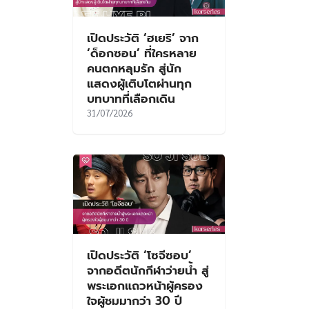
เปิดประวัติ ‘ฮเยริ’ จาก
‘ด็อกซอน’ ที่ใครหลาย
คนตกหลุมรัก สู่นัก
แสดงผู้เติบโตผ่านทุก
บทบาทที่เลือกเดิน
31/07/2026
เปิดประวัติ ‘โซจีซอบ’
จากอดีตนักกีฬาว่ายน้ำ สู่
พระเอกแถวหน้าผู้ครอง
ใจผู้ชมมากว่า 30 ปี