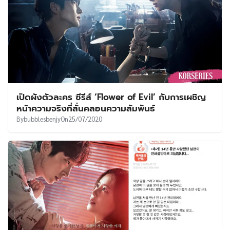
เปิดผังตัวละคร ซีรีส์ ‘Flower of Evil’ กับการเผชิญ
หน้าความจริงที่สั่นคลอนความสัมพันธ์
By
bubblesbenjy
On
25/07/2020