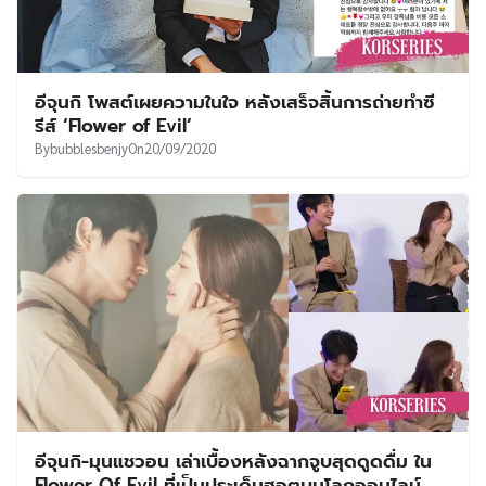
อีจุนกิ โพสต์เผยความในใจ หลังเสร็จสิ้นการถ่ายทำซี
รีส์ ‘Flower of Evil’
By
bubblesbenjy
On
20/09/2020
อีจุนกิ-มุนแชวอน เล่าเบื้องหลังฉากจูบสุดดูดดื่ม ใน
Flower Of Evil ที่เป็นประเด็นฮอตบนโลกออนไลน์