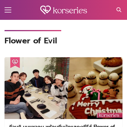
Skip
to
content
Search
for:
MA
Flower of Evil
ES
CT
EL
UTY
T
EW
US
อีจุนกิ มุนแชวอน พร้อมทีมนักแสดงซีรีส์ Flower of