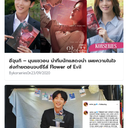
อีจุนกิ – มุนแชวอน นำทีมนักแสดงนำ เผยความในใจ
ส่งท้ายตอนจบซีรีส์ Flower of Evil
By
korseries
On
23/09/2020