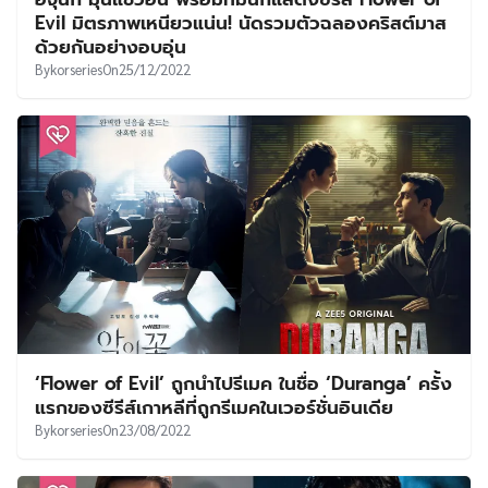
UT
Evil มิตรภาพเหนียวแน่น! นัดรวมตัวฉลองคริสต์มาส
ด้วยกันอย่างอบอุ่น
By
korseries
On
25/12/2022
‘Flower of Evil’ ถูกนำไปรีเมค ในชื่อ ‘Duranga’ ครั้ง
แรกของซีรีส์เกาหลีที่ถูกรีเมคในเวอร์ชั่นอินเดีย
By
korseries
On
23/08/2022