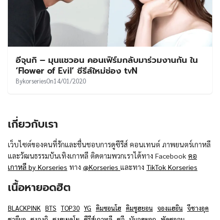
อีจุนกิ – มุนแชวอน คอนเฟิร์มกลับมาร่วมงานกัน ใน
‘Flower of Evil’ ซีรีส์ใหม่ช่อง tvN
By
korseries
On
14/01/2020
เกี่ยวกับเรา
เว็บไซต์ของคนที่รักและชื่นชอบการดูซีรีส์ คอนเทนต์ ภาพยนตร์เกาหลี
และวัฒนธรรมบันเทิงเกาหลี ติดตามพวกเราได้ทาง Facebook
คอ
เกาหลี by Korseries
ทาง
@Korseries
และทาง
TikTok Korseries
เนื้อหายอดฮิต
BLACKPINK
BTS
TOP30
YG
คิมซอนโฮ
คิมซูฮยอน
จองแฮอิน
จีชางอุค
ชาอึนอู
ซงจุงกิ
ซงฮเยคโย
ซีรีส์เกาหลี
ซูจี
นัมจูฮยอก
พัคซอจุน