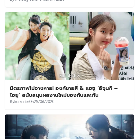
มิตรภาพไม่จางหาย! องค์ชายสี่ & แฮซู ‘อีจุนกิ –
ไอยู’ สนับสนุนผลงานใหม่ของกันและกัน
By
korseries
On
29/06/2020