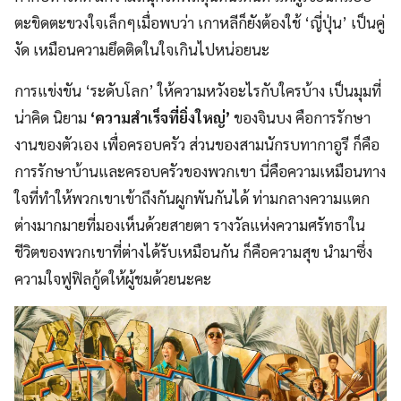
ตะขิดตะขวงใจเล็กๆเมื่อพบว่า เกาหลีก็ยังต้องใช้ ‘ญี่ปุ่น’ เป็นคู่
งัด เหมือนความยึดติดในใจเกินไปหน่อยนะ
การแข่งขัน ‘ระดับโลก’ ให้ความหวังอะไรกับใครบ้าง เป็นมุมที่
น่าคิด นิยาม
‘ความสำเร็จที่ยิ่งใหญ่’
ของจินบง คือการรักษา
งานของตัวเอง เพื่อครอบครัว ส่วนของสามนักรบทากาอูรี ก็คือ
การรักษาบ้านและครอบครัวของพวกเขา นี่คือความเหมือนทาง
ใจที่ทำให้พวกเขาเข้าถึงกันผูกพันกันได้ ท่ามกลางความแตก
ต่างมากมายที่มองเห็นด้วยสายตา รางวัลแห่งความศรัทธาใน
ชีวิตของพวกเขาที่ต่างได้รับเหมือนกัน ก็คือความสุข นำมาซึ่ง
ความใจฟูฟิลกู้ดให้ผู้ชมด้วยนะคะ