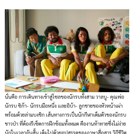
นั่นคือ การเดินทางเข้าสู่โซลของนักรบทั้งสาม วาลบู- คุณพ่อ
นักรบ ซิก้า- นักรบมือหนึ่ง และอิบ้า- ลูกชายของหัวหน้าเผ่า
พร้อมด้วยล่ามบงชิก เส้นทางการเป็นนักกีฬาเต็มตัวของนักรบ
ชาวป่า ที่ต้องรีเซ็ตการฝึกซ้อมทั้งหมด คืองานท้าทายซึ่งไม่ง่าย
นักในเวลาอันสั้น เต็มไปด้วยอุปสรรคของภาษาสื่อสาร วิถีชีวิต