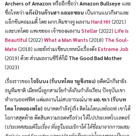
Archers of Amazon
หรืออีกชื่อว่า
Amazon Bullseye
และ
ชื่อไทยว่า
แก๊งป่วนก๊วนฮา แอมะซอน
เป็นงานแนวกีฬาและ
แอ็กชันคอมเมดี้ โดย ผกก.คิมชางจู ผลงาน
Hard Hit
(2021)
และบทโดย แพเซยอง เจ้าของผลงาน
Stellar
(2022)
Life is
Beautiful
(2022)
What a Man Wants
(2018)
The Soul-
Mate
(2018) และยังร่วมเขียนบทหนังเรื่องดัง
Extreme Job
(2019) ด้วย ส่วนผลงานซีรีส์ก็มี
The Good Bad Mother
(2023)
เรื่องราวของ
โจจินบง (รับบทโดย รยูซึงรยง)
อดีตนักกีฬายิง
ธนูทีมชาติ เมียหนึ่งลูกสามวัยกำลังกินกำลังเรียน ปัจจุบันเขา
ทำงานออฟฟิศ แต่ผลงานไม่สบอารมณ์นาย
ผอ.ชเว (รับบท
โดย โกคยองพโย)
อนาคตกำลังรุ่งริ่ง ติดโผโดนเลย์ออฟ เขาได้
โอกาสสุดท้าย ตัดสินความรอดหรือร่วง ให้ไปประเทศโบเลดอร์
(
ประเทศสมมติในเรื่อง ที่อยู่ในอเมริกาใต้ ได้ชื่อมาจากการผสม
Bolivia and Ecuador และแปลงคำเรียกแม่น้ำอเมซอนเป็นแอ