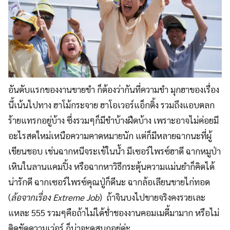
อันดับแรกของงานขายขำ ก็ต้องว่ากันที่ความขำ มุกฮาของเรื่อง
นี้เน้นไปทาง ฮาโม้กระจาย ฮาโอเวอร์แอ็กติ้ง รวมถึงแอบตลก
ร้ายแทรกอยู่บ้าง ซึ่งรวมๆก็มีขำบ้างฝืดบ้าง เพราะอาจไม่ค่อยมี
อะไรสดใหม่เหนือความคาดหมายนัก แต่ก็มีหลายฉากนะที่ผู้
เขียนชอบ เช่นฉากหนีจระเข้ในน้ำ มีเซอร์ไพรซ์ฮาดี ฉากหมูป่า
เหินในลานแคมปิ้ง หรือฉากหาวิธีกระตุ้นความแม่นยำก็คิดได้
น่ารักดี ฉากเซอร์ไพรซ์คุณปู่ก็ดีนะ ฉากล้อเลียนขายไก่ทอด
(
ล้อจากเรื่อง Extreme Job
) ถ้าจินบงไปขายจริงคงรวยเละ
แหละ 555 รวมๆคือถ้าไม่ได้ช่ำชองงานคอมเมดี้มามาก หรือไม่
ติดขัดความเว่อร์ ก็น่าจะดูสนุกอยู่ค่ะ