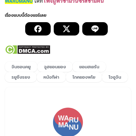
WARUMANU
ได้ที่
เพจมูฟวีข้ามวันซีรีส์ข้ามคืน
จินซอนคยู
จูฮยอนยอง
ยอมฮเยรัน
รยูซึงรยง
หนังกีฬา
โกคยองพโย
โจอูจิน