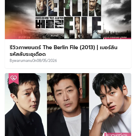
รีวิวภาพยนตร์ The Berlin File (2013) | เบอร์ลิน
รหัสลับระอุเดือด
By
warumanu
On
08/05/2026