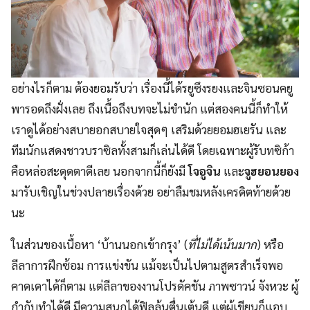
อย่างไรก็ตาม ต้องยอมรับว่า เรื่องนี้ได้รยูซึงรยงและจินซอนคยู
พารอดถึงฝั่งเลย ถึงเนื้อถึงบทจะไม่ขำนัก แต่สองคนนี้ก็ทำให้
เราดูได้อย่างสบายอกสบายใจสุดๆ เสริมด้วยยอมฮเยรัน และ
ทีมนักแสดงชาวบราซิลทั้งสามก็เล่นได้ดี โดยเฉพาะผู้รับทซิก้า
คือหล่อสะดุดตาดีเลย นอกจากนี้ก็ยังมี
โจอูจิน
และ
จูฮยอนยอง
มารับเชิญในช่วงปลายเรื่องด้วย อย่าลืมชมหลังเครดิตท้ายด้วย
นะ
ในส่วนของเนื้อหา ‘บ้านนอกเข้ากรุง’ (
ที่ไม่ได้เน้นมาก
) หรือ
ลีลาการฝึกซ้อม การแข่งขัน แม้จะเป็นไปตามสูตรสำเร็จพอ
คาดเดาได้ก็ตาม แต่ลีลาของงานโปรดัคชัน ภาพซาวน์ จังหวะ ผู้
กำกับทำได้ดี มีความสนุกได้ฟิลลุ้นตื่นเต้นดี แต่ผู้เขียนก็แอบ