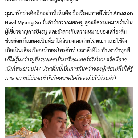
มุมน่ารักช่างคิดอีกอย่างที่เห็นคือ ชื่อเรื่องเกาหลีใช้ว่า
Amazon
Hwal Myung Su
ซึ่งคำว่าฮวาลมยองซู ดูจะมีความหมายว่าเป็น
ผู้เชี่ยวชาญการยิงธนู และยังตรงกับความหมายของเครื่องดื่ม
ช่วยย่อย ก็เลยคงเป็นที่มาให้จินบงเคยถ่ายโฆษณา และใช้จิง
เกิลเป็นเสียงเรียกเข้าของโทรศัพท์ เวลาดังทีไร ทำเอาขำทุกที
(
ก็ไม่รู้นะว่ารยูซึงรยงเคยเป็นพรีเซนเตอร์จริงไหม หรือนี่อาจ
เป็นโฆษณาแฝง? ประเด็นนี้เป็นการค้นคว้าของผู้เขียนที่ไม่ได้รู้
ภาษาเกาหลีถ่องแท้ ถ้าผิดพลาดใดก็ขออภัยไว้ด้วยค่ะ
)