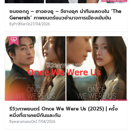
ซนซอกกู – ฮาจองอู – จีชางอุค นำทีมแสดงใน ‘The
Generals’ ภาพยนตร์แนวอำนาจการเมืองเข้มข้น
By
Pr0filer
On
27/04/2026
รีวิวภาพยนตร์ Once We Were Us (2025) | ครั้ง
หนึ่งที่เราเคยมีกันและกัน
By
warumanu
On
17/04/2026