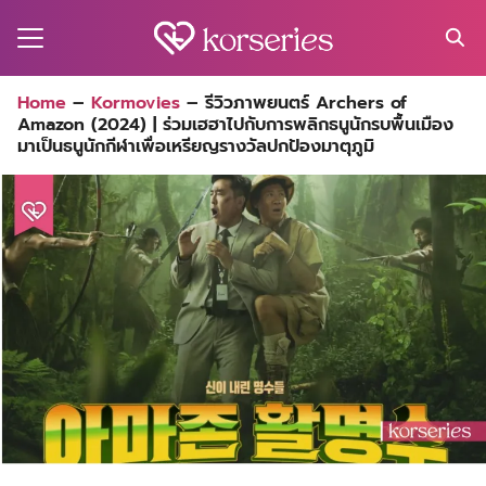
Skip
to
content
Search
Home
–
Kormovies
–
รีวิวภาพยนตร์ Archers of
for:
Amazon (2024) | ร่วมเฮฮาไปกับการพลิกธนูนักรบพื้นเมือง
MA
มาเป็นธนูนักกีฬาเพื่อเหรียญรางวัลปกป้องมาตุภูมิ
ES
CT
EL
UTY
T
EW
US