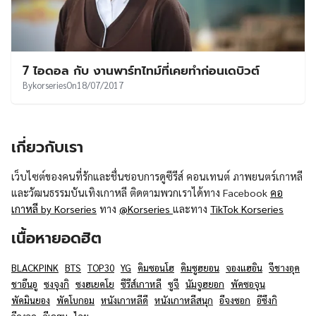
7 ไอดอล กับ งานพาร์ทไทม์ที่เคยทำก่อนเดบิวต์
By
korseries
On
18/07/2017
เกี่ยวกับเรา
เว็บไซต์ของคนที่รักและชื่นชอบการดูซีรีส์ คอนเทนต์ ภาพยนตร์เกาหลี
และวัฒนธรรมบันเทิงเกาหลี ติดตามพวกเราได้ทาง Facebook
คอ
เกาหลี by Korseries
ทาง
@Korseries
และทาง
TikTok Korseries
เนื้อหายอดฮิต
BLACKPINK
BTS
TOP30
YG
คิมซอนโฮ
คิมซูฮยอน
จองแฮอิน
จีชางอุค
ชาอึนอู
ซงจุงกิ
ซงฮเยคโย
ซีรีส์เกาหลี
ซูจี
นัมจูฮยอก
พัคซอจุน
พัคมินยอง
พัคโบกอม
หนังเกาหลีดี
หนังเกาหลีสนุก
อีจงซอก
อีซึงกิ