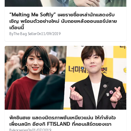
“Melting Me Softly” เผยรายชื่อเหล่านักแสดงรับ
เชิญ พร้อมตัวอย่างใหม่ นับถอยหลังออนแอร์ปลาย
เดือนนี้
By
The Bag Seller
On
11/09/2019
พัคชินฮเย แสดงมิตรภาพอันเหนียวแน่น ให้กำลังใจ
เพื่อนสนิท อีฮงกิ FTISLAND ที่คอนเสิร์ตของเขา
By
korseries
On
01/07/2019