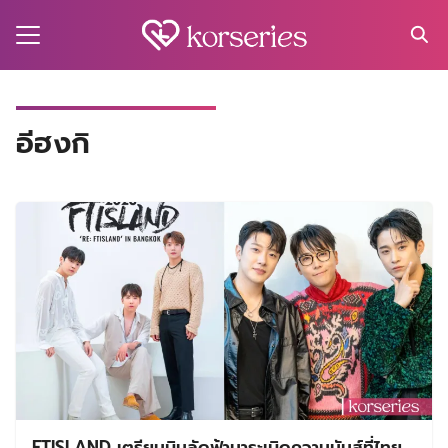
Skip
to
content
Search
for:
MA
อีฮงกิ
ES
CT
EL
UTY
T
EW
US
FTISLAND เตรียมบินลัดฟ้ามาระเบิดความมันส์ที่ไทย