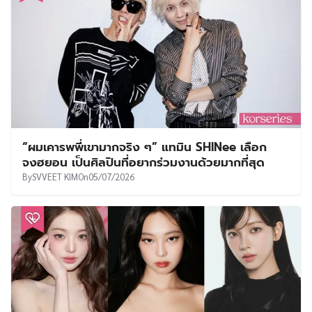
“ผมเคารพพี่เขามากจริง ๆ” แทมิน SHINee เลือก
จงฮยอน เป็นศิลปินที่อยากร่วมงานด้วยมากที่สุด
By
SVVEET KIM
On
05/07/2026