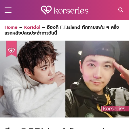
Skip
to
content
Search
Home
–
Koridol
–
อีฮงกิ F.T.Island ทักทายแฟน ๆ ครั้ง
for:
แรกหลังปลดประจำการวันนี้
MA
ES
CT
EL
UTY
T
EW
US