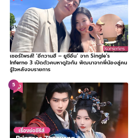
เซอร์ไพรส์! ‘อีกวานฮี – ยูชีอึน’ จาก Single’s
Inferno 3 เปิดตัวคบหาดูใจกัน พัฒนาจากพี่น้องสู่คน
รู้ใจหลังจบรายการ