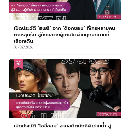
เปิดประวัติ ‘ฮเยริ’ จาก ‘ด็อกซอน’ ที่ใครหลายคน
ตกหลุมรัก สู่นักแสดงผู้เติบโตผ่านทุกบทบาทที่
เลือกเดิน
31/07/2026
เปิดประวัติ ‘โซจีซอบ’ จากอดีตนักกีฬาว่ายน้ำ สู่