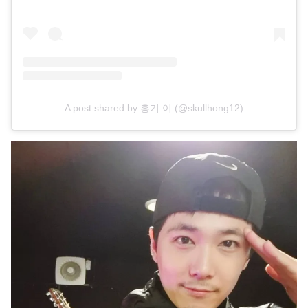
A post shared by 홍기 이 (@skullhong12)