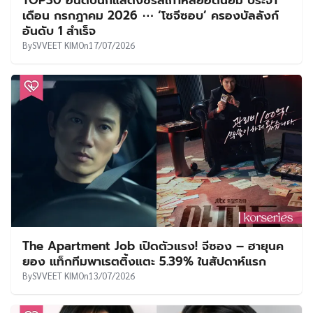
เดือน กรกฎาคม 2026 ⋯ ‘โซจีซอบ’ ครองบัลลังก์
อันดับ 1 สำเร็จ
By
SVVEET KIM
On
17/07/2026
The Apartment Job เปิดตัวแรง! จีซอง – ฮายุนค
ยอง แท็กทีมพาเรตติ้งแตะ 5.39% ในสัปดาห์แรก
By
SVVEET KIM
On
13/07/2026