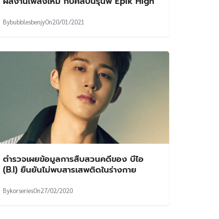
ผลงานเพลงใหม่ กับศิลปินรุ่นพี่ Epik High
By
bubblesbenjy
On
20/01/2021
ตำรวจเผยข้อมูลการสืบสวนคดีของ บีไอ
(B.I) ยืนยันไม่พบสารเสพติดในร่างกาย
By
korseries
On
27/02/2020