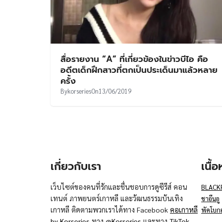
สื่อรายงาน “A” ที่เกี่ยวข้องในข่าวบีไอ คือ
อดีตเด็กฝึกสาวที่ตกเป็นประเด็นมาแล้วหลาย
ครั้ง
By
korseries
On
13/06/2019
เกี่ยวกับเรา
เนื้
เว็บไซต์ของคนที่รักและชื่นชอบการดูซีรีส์ คอน
BLACK
เทนต์ ภาพยนตร์เกาหลี และวัฒนธรรมบันเทิง
ชาอึนอู
เกาหลี ติดตามพวกเราได้ทาง Facebook
คอเกาหลี
พัคโบก
by Korseries
ทาง
@Korseries
และทาง
TikTok