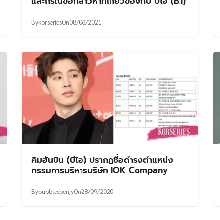
และกรณีข้อกล่าวหาที่เกี่ยวข้องกับ บีไอ (B.I)
By
korseries
On
08/06/2021
คิมฮันบิน (บีไอ) ปรากฏชื่อดำรงตำแหน่ง
กรรมการบริหารบริษัท IOK Company
By
bubblesbenjy
On
28/09/2020