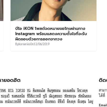
บีไอ iKON โพสต์จดหมายขอโทษผ่านทาง
Instagram พร้อมแสดงความตั้งใจที่จะรับ
ผิดชอบด้วยการออกจากวง
By
korseries
On
12/06/2019
อหายอดฮิต
ติด
สามาร
PINK
BTS
TOP30
YG
คิมซอนโฮ
คิมซูฮยอน
จองแฮอิน
จีชางอุค
ได้ที่
ซงจุงกิ
ซงฮเยคโย
ซีรีส์เกาหลี
ซูจี
นัมจูฮยอก
พัคซอจุน
พัคมินยอง
อม
หนังเกาหลีดี
หนังเกาหลีสนุก
อีจงซอก
อีซึงกิ
อีดงอุค
อีเจฮุน
ไอยู
Emai