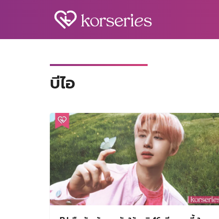
Skip
to
content
S
fo
บีไอ