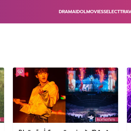
DRAMA
IDOL
MOVIES
SELECT
TRA
earch
r: