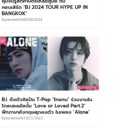
คุ้มจนรู้สึกค่าบัตรเหลือศูนย์ กับ
คอนเสิร์ต ‘B.I 2024 TOUR HYPE UP IN
BANGKOK’
By
earnewk
On
06/06/2024
B.I. ดึงตัวศิลปิน T-Pop ‘ไทแทน’ ร่วมงานใน
โกลบอลอัลบั้ม ‘Love or Loved Part.2’
ฟีทภาษาอังกฤษสุดลงตัว ในเพลง ‘Alone’
By
korseries
On
10/11/2023