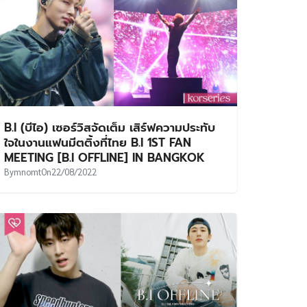
B.I (บีไอ) เซอร์วิสจัดเต็ม เสิร์ฟความประทับ
ใจในงานแฟนมีตติ้งที่ไทย B.I 1ST FAN
MEETING [B.I OFFLINE] IN BANGKOK
By
mnomt
On
22/08/2022