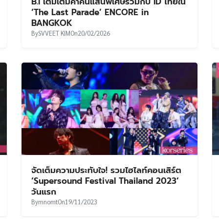
B.I เติมเต็มค่ำคืนแสนพิเศษร่วมกับ ID ไทยใน
‘The Last Parade’ ENCORE in
BANGKOK
By
SVVEET KIM
On
20/02/2026
จัดเต็มความประทับใจ! รวมไ​ฮไลท์คอนเสิร์ต
‘Supersound Festival Thailand 2023’
วันแรก
By
mnomt
On
19/11/2023