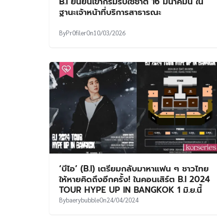
B.I ยืนยันเข้ากรมรับใช้ชาติ 16 มีนาคมนี้ ใน
ฐานะเจ้าหน้าที่บริการสาธารณะ
By
Pr0filer
On
10/03/2026
‘บีไอ’ (B.I) เตรียมกลับมาหาแฟน ๆ ชาวไทย
ให้หายคิดถึงอีกครั้ง! ในคอนเสิร์ต B.I 2024
TOUR HYPE UP IN BANGKOK 1 มิ.ย.นี้
By
baerybubble
On
24/04/2024