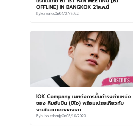
แรกในไทย B.I 1ST FAN MEETING [B.I
OFFLINE] IN BANGKOK 21ส.ค.นี้
By
korseries
On
04/07/2022
IOK Company เผยถึงการขึ้นดำรงตำแหน่ง
ของ คิมฮันบิน (บีไอ) พร้อมเปรยเกี่ยวกับ
งานในอนาคตของเขา
By
bubblesbenjy
On
08/10/2020