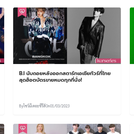
B.I นับถอยหลังออกสตาร์ทเอเชียทัวร์ที่ไทย
สุดฮ็อตบัตรขายหมดทุกที่นั่ง!
By
โชว์มีเดอะซีรีส์
On
01/03/2023