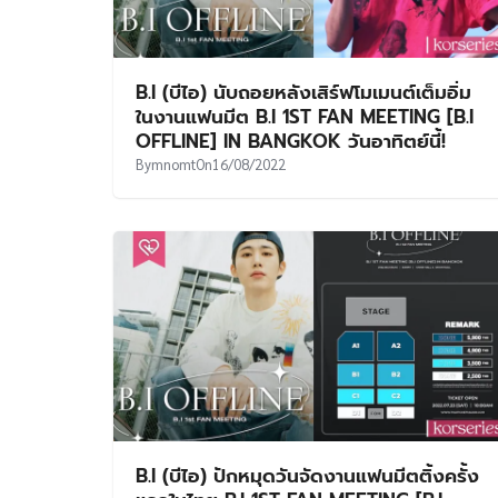
B.I (บีไอ) นับถอยหลังเสิร์ฟโมเมนต์เต็มอิ่ม
ในงานแฟนมีต B.I 1ST FAN MEETING [B.I
OFFLINE] IN BANGKOK วันอาทิตย์นี้!
By
mnomt
On
16/08/2022
B.I (บีไอ) ปักหมุดวันจัดงานแฟนมีตติ้งครั้ง