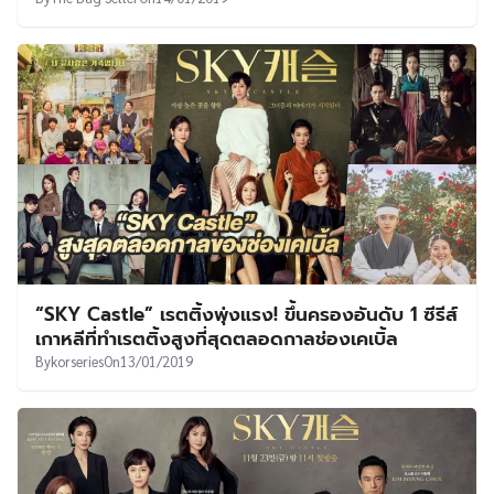
“SKY Castle” เรตติ้งพุ่งแรง! ขึ้นครองอันดับ 1 ซีรีส์
เกาหลีที่ทำเรตติ้งสูงที่สุดตลอดกาลช่องเคเบิ้ล
By
korseries
On
13/01/2019