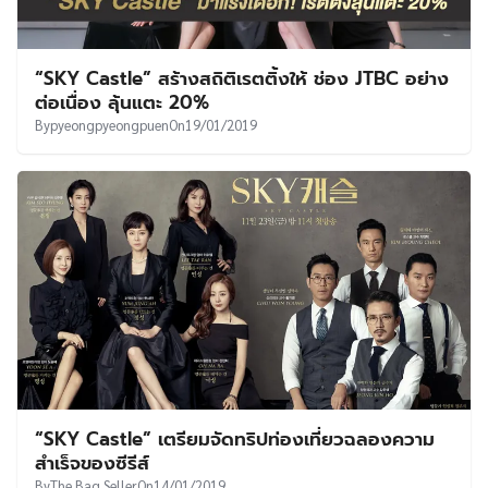
“SKY Castle” สร้างสถิติเรตติ้งให้ ช่อง JTBC อย่าง
ต่อเนื่อง ลุ้นแตะ 20%
By
pyeongpyeongpuen
On
19/01/2019
“SKY Castle” เตรียมจัดทริปท่องเที่ยวฉลองความ
สำเร็จของซีรีส์
By
The Bag Seller
On
14/01/2019