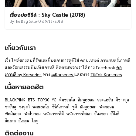
เรื่องย่อซีรีส์ : Sky Castle (2018)
By
The Bag Seller
On
19/11/2018
เกี่ยวกับเรา
เว็บไซต์ของคนที่รักและชื่นชอบการดูซีรีส์ คอนเทนต์ ภาพยนตร์เกาหลี
และวัฒนธรรมบันเทิงเกาหลี ติดตามพวกเราได้ทาง Facebook
คอ
เกาหลี by Korseries
ทาง
@Korseries
และทาง
TikTok Korseries
เนื้อหายอดฮิต
BLACKPINK
BTS
TOP30
YG
คิมซอนโฮ
คิมซูฮยอน
จองแฮอิน
จีชางอุค
ชาอึนอู
ซงจุงกิ
ซงฮเยคโย
ซีรีส์เกาหลี
ซูจี
นัมจูฮยอก
พัคซอจุน
พัคมินยอง
พัคโบกอม
หนังเกาหลีดี
หนังเกาหลีสนุก
อีจงซอก
อีซึงกิ
อีดงอุค
อีเจฮุน
ไอยู
ติดต่องาน