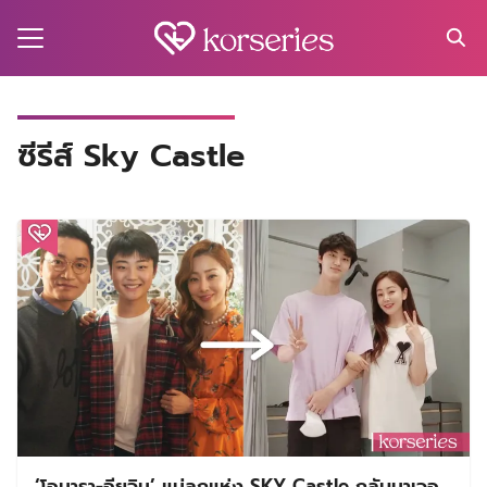
Skip
to
content
Search
for:
MA
ซีรีส์ Sky Castle
ES
CT
EL
UTY
T
EW
US
‘โอนารา-อียูจิน’ แม่ลูกแห่ง SKY Castle กลับมาเจอ