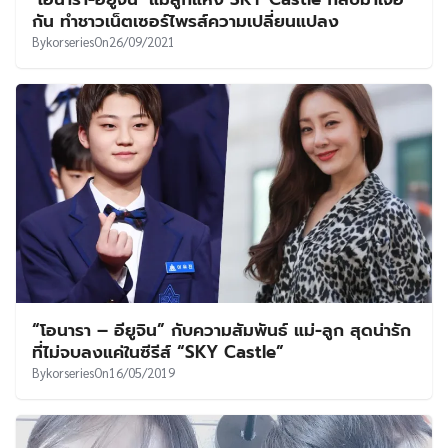
UT
กัน ทำชาวเน็ตเซอร์ไพรส์ความเปลี่ยนแปลง
By
korseries
On
26/09/2021
“โอนารา – อียูจิน” กับความสัมพันธ์ แม่-ลูก สุดน่ารัก
ที่ไม่จบลงแค่ในซีรีส์ “SKY Castle”
By
korseries
On
16/05/2019