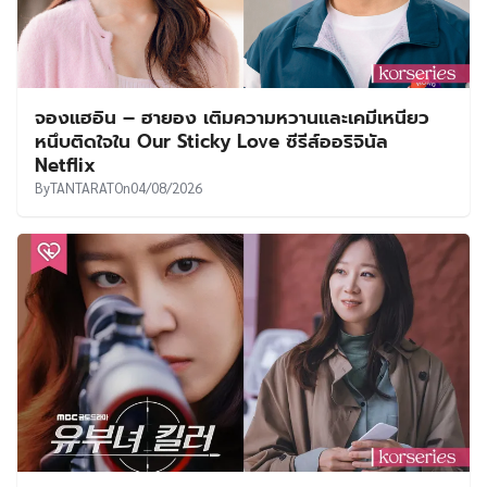
จองแฮอิน – ฮายอง เติมความหวานและเคมีเหนียว
หนึบติดใจใน Our Sticky Love ซีรีส์ออริจินัล
Netflix
By
TANTARAT
On
04/08/2026