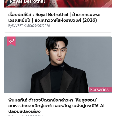
เรื่องย่อซีรีส์ : Royal Betrothal | ฝ่าบาททรงพระ
เจริญหมื่นปี | สัญญาวิวาห์แห่งราชวงศ์ (2026)
By
SVVEET KIM
On
29/07/2026
พ้นมลทิน! ตำรวจปัดตกข้อกล่าวหา ‘คิมซูฮยอน’
คบหา-ล่วงละเมิดผู้เยาว์ เผยหลักฐานฝั่งคู่กรณีใช้ AI
ปลอมแปลงเสียง