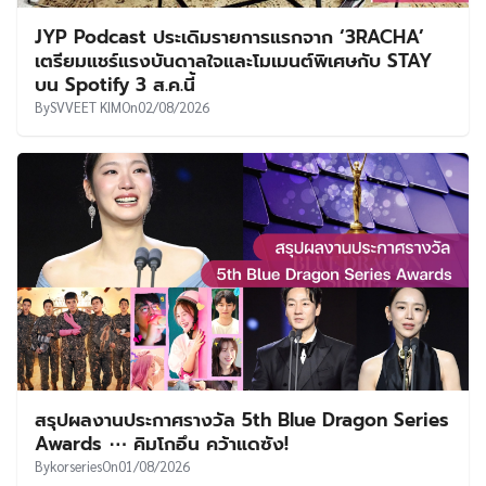
JYP Podcast ประเดิมรายการแรกจาก ‘3RACHA’
เตรียมแชร์แรงบันดาลใจและโมเมนต์พิเศษกับ STAY
บน Spotify 3 ส.ค.นี้
By
SVVEET KIM
On
02/08/2026
สรุปผลงานประกาศรางวัล 5th Blue Dragon Series
Awards ⋯ คิมโกอึน คว้าแดซัง!
By
korseries
On
01/08/2026