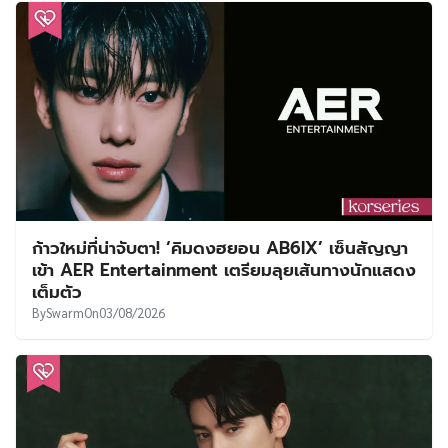
ก้าวใหม่ที่น่าจับตา! ‘คิมดงฮยอน AB6IX’ เซ็นสัญญา
เข้า AER Entertainment เตรียมลุยเส้นทางนักแสดง
เต็มตัว
By
Swarm
On
03/08/2026