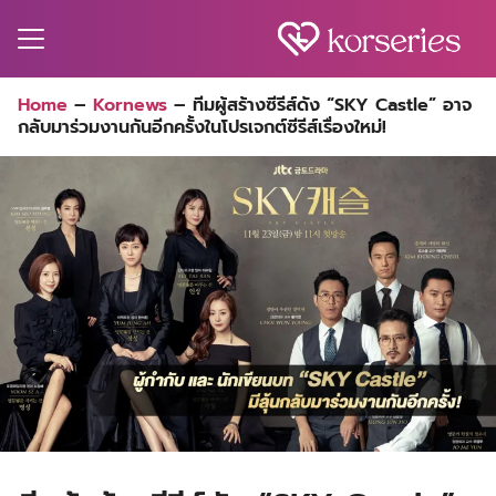
Skip
to
content
Search
Home
–
Kornews
–
ทีมผู้สร้างซีรีส์ดัง “SKY Castle” อาจ
for:
กลับมาร่วมงานกันอีกครั้งในโปรเจกต์ซีรีส์เรื่องใหม่!
MA
ES
CT
EL
UTY
T
EW
US