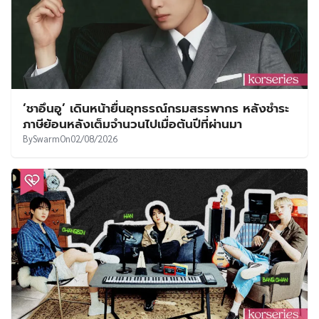
‘ชาอึนอู’ เดินหน้ายื่นอุทธรณ์กรมสรรพากร หลังชำระ
ภาษีย้อนหลังเต็มจำนวนไปเมื่อต้นปีที่ผ่านมา
By
Swarm
On
02/08/2026