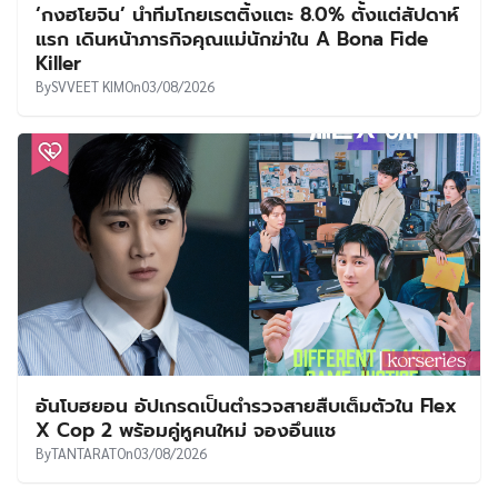
‘กงฮโยจิน’ นำทีมโกยเรตติ้งแตะ 8.0% ตั้งแต่สัปดาห์
แรก เดินหน้าภารกิจคุณแม่นักฆ่าใน A Bona Fide
Killer
By
SVVEET KIM
On
03/08/2026
อันโบฮยอน อัปเกรดเป็นตำรวจสายสืบเต็มตัวใน Flex
X Cop 2 พร้อมคู่หูคนใหม่ จองอึนแช
By
TANTARAT
On
03/08/2026