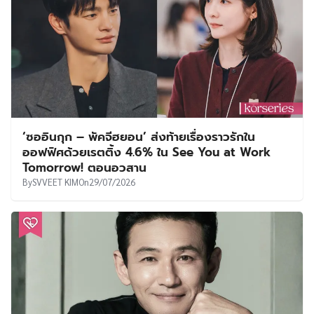
‘ซออินกุก – พัคจีฮยอน’ ส่งท้ายเรื่องราวรักใน
ออฟฟิศด้วยเรตติ้ง 4.6% ใน See You at Work
Tomorrow! ตอนอวสาน
By
SVVEET KIM
On
29/07/2026