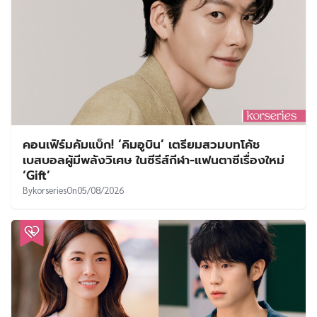
คอนเฟิร์มคัมแบ็ก! ‘คิมอูบิน’ เตรียมสวมบทโค้ช
เบสบอลผู้มีพลังวิเศษ ในซีรีส์กีฬา-แฟนตาซีเรื่องใหม่
‘Gift’
By
korseries
On
05/08/2026