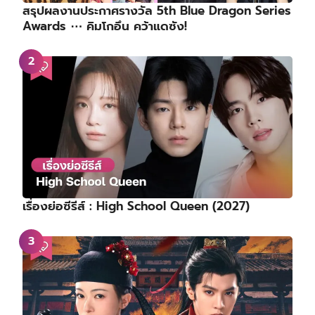
สรุปผลงานประกาศรางวัล 5th Blue Dragon Series
Awards ⋯ คิมโกอึน คว้าแดซัง!
เรื่องย่อซีรีส์ : High School Queen (2027)