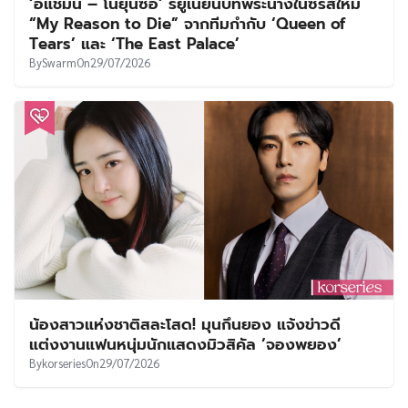
‘อีแชมิน – โนยุนซอ’ รียูเนียนบทพระนางในซีรีส์ใหม่
“My Reason to Die” จากทีมกำกับ ‘Queen of
Tears’ และ ‘The East Palace’
By
Swarm
On
29/07/2026
น้องสาวแห่งชาติสละโสด! มุนกึนยอง แจ้งข่าวดี
แต่งงานแฟนหนุ่มนักแสดงมิวสิคัล ‘จองพยอง’
By
korseries
On
29/07/2026