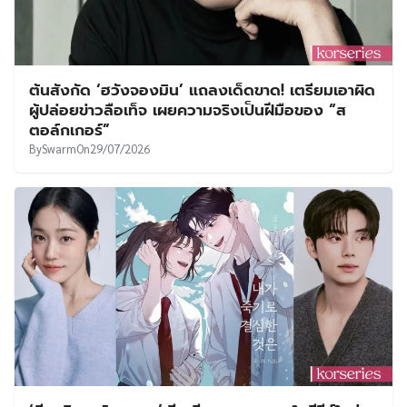
ต้นสังกัด ‘ฮวังจองมิน’ แถลงเด็ดขาด! เตรียมเอาผิด
ผู้ปล่อยข่าวลือเท็จ เผยความจริงเป็นฝีมือของ “ส
ตอล์กเกอร์”
By
Swarm
On
29/07/2026