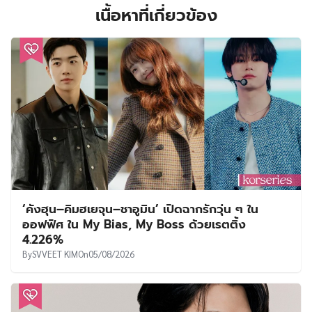
เนื้อหาที่เกี่ยวข้อง
‘คังฮุน–คิมฮเยจุน–ชาอูมิน’ เปิดฉากรักวุ่น ๆ ใน
ออฟฟิศ ใน My Bias, My Boss ด้วยเรตติ้ง
4.226%
By
SVVEET KIM
On
05/08/2026