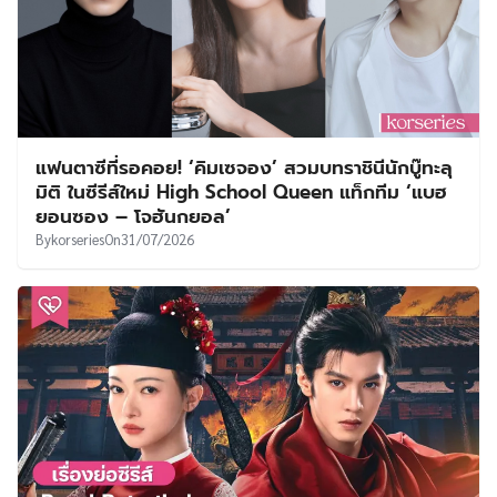
แฟนตาซีที่รอคอย! ‘คิมเซจอง’ สวมบทราชินีนักบู๊ทะลุ
มิติ ในซีรีส์ใหม่ High School Queen แท็กทีม ‘แบฮ
ยอนซอง – โจฮันกยอล’
By
korseries
On
31/07/2026