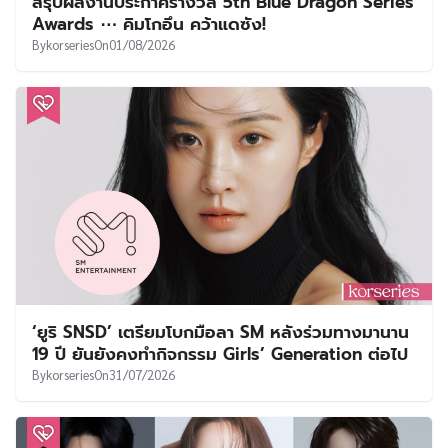
สรุปผลงานประกาศรางวัล 5th Blue Dragon Series
Awards ⋯ คิมโกอึน คว้าแดซัง!
By
korseries
On
01/08/2026
‘ยูริ SNSD’ เตรียมโบกมือลา SM หลังร่วมทางมานาน
19 ปี ยันยังคงทำกิจกรรม Girls’ Generation ต่อไป
By
korseries
On
31/07/2026