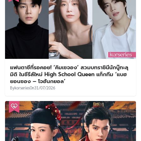
แฟนตาซีที่รอคอย! ‘คิมเซจอง’ สวมบทราชินีนักบู๊ทะลุ
มิติ ในซีรีส์ใหม่ High School Queen แท็กทีม ‘แบฮ
ยอนซอง – โจฮันกยอล’
By
korseries
On
31/07/2026