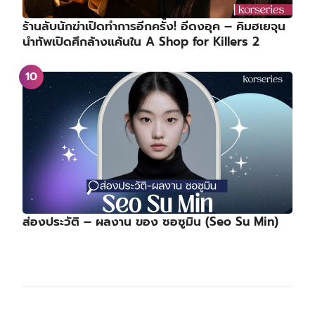
ร้านลับนักฆ่าเปิดทำการอีกครั้ง! อีดงอุค – คิมฮเยจุน
นำทัพเปิดศึกล้างแค้นใน A Shop for Killers 2
ส่องประวัติ – ผลงาน ของ ซอซูมิน (Seo Su Min)