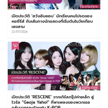
เปิดประวัติ ‘ฮวังอินยอบ’ นักเรียนคนโปรดของ
คอซีรีส์ กับเส้นทางนักแสดงที่เริ่มต้นในวัยเกือบ
เลขสาม
21/07/2026
เปิดประวัติ ‘RESCENE’ จากเกิร์ลกรุ๊ปค่ายเล็ก สู่
ไวรัล “Geoje Yaho!” ที่พาเพลงของพวกเธอ
กลับมาครองใจแฟน K-POP