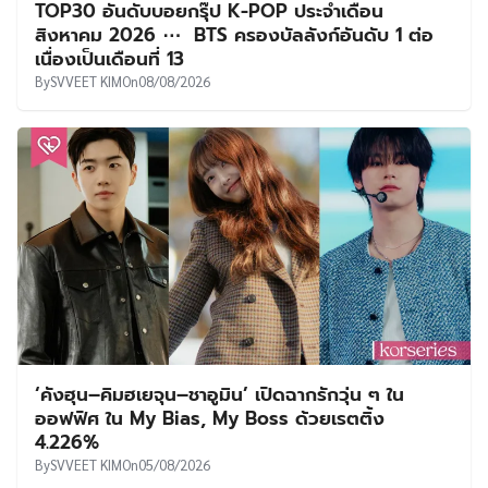
TOP30 อันดับบอยกรุ๊ป K-POP ประจำเดือน
สิงหาคม 2026 ⋯ BTS ครองบัลลังก์อันดับ 1 ต่อ
เนื่องเป็นเดือนที่ 13
By
SVVEET KIM
On
08/08/2026
‘คังฮุน–คิมฮเยจุน–ชาอูมิน’ เปิดฉากรักวุ่น ๆ ใน
ออฟฟิศ ใน My Bias, My Boss ด้วยเรตติ้ง
4.226%
By
SVVEET KIM
On
05/08/2026