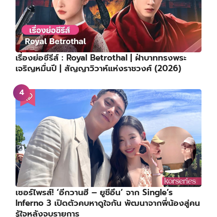
เรื่องย่อซีรีส์ : Royal Betrothal | ฝ่าบาททรงพระ
เจริญหมื่นปี | สัญญาวิวาห์แห่งราชวงศ์ (2026)
เซอร์ไพรส์! ‘อีกวานฮี – ยูชีอึน’ จาก Single’s
Inferno 3 เปิดตัวคบหาดูใจกัน พัฒนาจากพี่น้องสู่คน
รู้ใจหลังจบรายการ