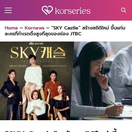
Skip
to
content
Search
Home
–
Kornews
–
“SKY Castle” สร้างสถิติใหม่ ขึ้นแท่น
for:
ละครที่ทำเรตติ้งสูงที่สุดของช่อง JTBC
MA
ES
CT
EL
UTY
T
EW
US