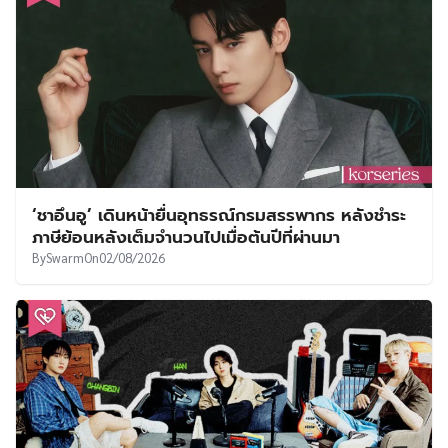
‘ชาอึนอู’ เดินหน้ายื่นอุทธรณ์กรมสรรพากร หลังชำระ
ภาษีย้อนหลังเต็มจำนวนไปเมื่อต้นปีที่ผ่านมา
By
Swarm
On
02/08/2026