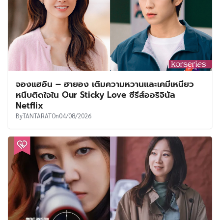
จองแฮอิน – ฮายอง เติมความหวานและเคมีเหนียว
หนึบติดใจใน Our Sticky Love ซีรีส์ออริจินัล
Netflix
By
TANTARAT
On
04/08/2026