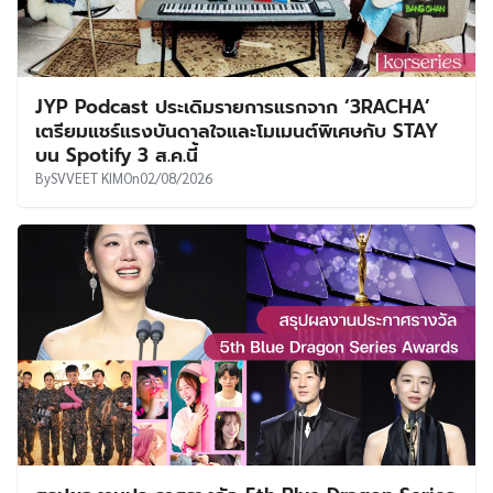
JYP Podcast ประเดิมรายการแรกจาก ‘3RACHA’
เตรียมแชร์แรงบันดาลใจและโมเมนต์พิเศษกับ STAY
บน Spotify 3 ส.ค.นี้
By
SVVEET KIM
On
02/08/2026