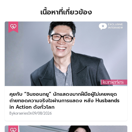
เนื้อหาที่เกี่ยวข้อง
คุยกับ “จินซอนกยู” นักแสดงมากฝีมือผู้ไม่เคยหยุด
ถ่ายทอดความจริงใจผ่านการแสดง หลัง Husbands
in Action ดังทั่วโลก
By
korseries
On
09/08/2026