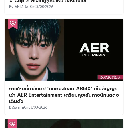
X Cop 2 พร้อมคู่หูคนใหม่ จองอึนแช
By
TANTARAT
On
03/08/2026
ก้าวใหม่ที่น่าจับตา! ‘คิมดงฮยอน AB6IX’ เซ็นสัญญา
เข้า AER Entertainment เตรียมลุยเส้นทางนักแสดง
เต็มตัว
By
Swarm
On
03/08/2026