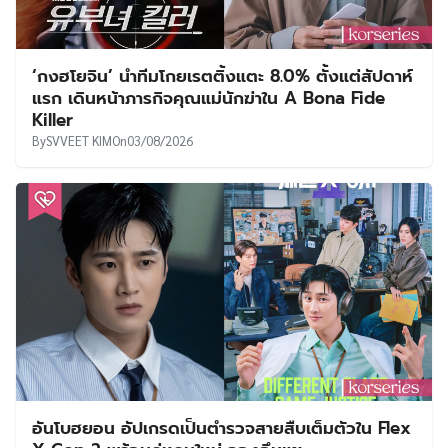
‘กงฮโยจิน’ นำทีมโกยเรตติ้งแตะ 8.0% ตั้งแต่สัปดาห์
แรก เดินหน้าภารกิจคุณแม่นักฆ่าใน A Bona Fide
Killer
By
SVVEET KIM
On
03/08/2026
อันโบฮยอน อัปเกรดเป็นตำรวจสายสืบเต็มตัวใน Flex