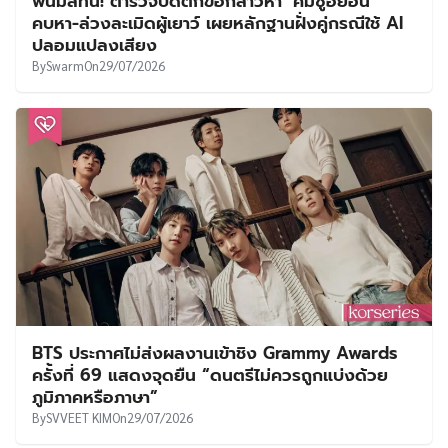
พ้นมลทิน! ตำรวจปัดตกข้อกล่าวหา ‘คิมซูฮยอน’
คบหา-ล่วงละเมิดผู้เยาว์ เผยหลักฐานฝั่งคู่กรณีใช้ AI
ปลอมแปลงเสียง
By
Swarm
On
29/07/2026
BTS ประกาศไม่ส่งผลงานเข้าชิง Grammy Awards
ครั้งที่ 69 แสดงจุดยืน “ดนตรีไม่ควรถูกแบ่งด้วย
ภูมิภาคหรือภาษา”
By
SVVEET KIM
On
29/07/2026