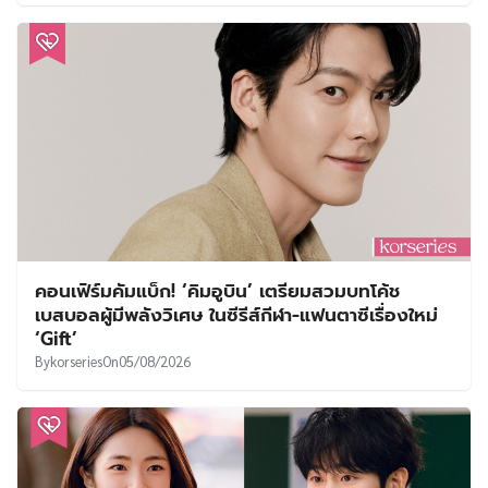
คอนเฟิร์มคัมแบ็ก! ‘คิมอูบิน’ เตรียมสวมบทโค้ช
เบสบอลผู้มีพลังวิเศษ ในซีรีส์กีฬา-แฟนตาซีเรื่องใหม่
‘Gift’
By
korseries
On
05/08/2026