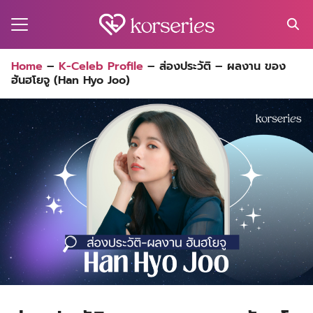
Skip
to
content
Search
Home
–
K-Celeb Profile
–
ส่องประวัติ – ผลงาน ของ
for:
ฮันฮโยจู (Han Hyo Joo)
MA
ES
CT
EL
UTY
T
EW
US