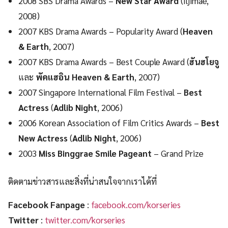
2008 SBS Drama Awards –
New Star Award
(Iljimae,
2008)
2007 KBS Drama Awards – Popularity Award (
Heaven
& Earth
, 2007)
2007 KBS Drama Awards – Best Couple Award (
ฮันฮโยจู
และ
พัคแฮอิน
Heaven & Earth
, 2007)
2007 Singapore International Film Festival –
Best
Actress
(
Adlib Night
, 2006)
2006 Korean Association of Film Critics Awards –
Best
New Actress
(
Adlib Night
, 2006)
2003
Miss Binggrae Smile Pageant
– Grand Prize
ติดตามข่าวสารและสิ่งที่น่าสนใจจากเราได้ที่
Facebook Fanpage
:
facebook.com/korseries
Twitter
:
twitter.com/korseries