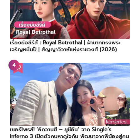
เรื่องย่อซีรีส์ : Royal Betrothal | ฝ่าบาททรงพระ
เจริญหมื่นปี | สัญญาวิวาห์แห่งราชวงศ์ (2026)
เซอร์ไพรส์! ‘อีกวานฮี – ยูชีอึน’ จาก Single’s
Inferno 3 เปิดตัวคบหาดูใจกัน พัฒนาจากพี่น้องสู่คน