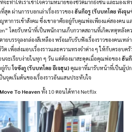
ี ที่จะทำให้เราเข้าใจความหมายของชีวิตมากยิ่งขึ้น และมองเห
ากที่สุด ผ่านการบอกเล่าเรื่องราวของ
ฮันกือรู (รับบทโดย ทังจุน
ีปัญหาการเข้าสังคม ซึ่งเขาอาศัยอยู่กับคุณพ่อเพียงแค่สองคน 
eaven” โดยรับหน้าที่เป็นพนักงานเก็บกวาดสถานที่เกิดเหตุหลัง
้ตายบรรจุลงกล่องสีเหลือง พร้อมกับรับฟังเรื่องราวของคนเหล่าน
งชีวิต เพื่อส่งมอบเรื่องราวและความทรงจำต่าง ๆ ให้กับครอบคร
อนจะเรียบง่ายในทุก ๆ วัน แต่ต้องมาสะดุดเมื่อคุณพ่อของ
ฮันกื
ยู่กับ
โจซังกู (รับบทโดย อีเจฮุน)
คุณอาที่มารับหน้าที่เป็นผู้
เป็นจุดเริ่มต้นของเรื่องราวอันแสนประทับใจ
Move To Heaven
ทั้ง 10 ตอนได้ทาง
Netflix