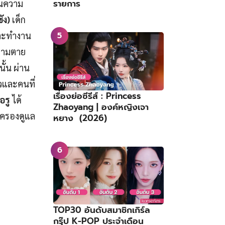
รายการ
็นความ
ซัง)
เด็ก
และทำงาน
ความตาย
ั้น ผ่าน
ัวและคนที่
เรื่องย่อซีรีส์ : Princess
อรู
ได้
Zhaoyang | องค์หญิงเจา
ปกครองดูแล
หยาง (2026)
TOP30 อันดับสมาชิกเกิร์ล
กรุ๊ป K-POP ประจำเดือน