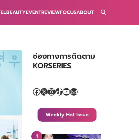
VEL
BEAUTY
EVENT
REVIEW
FOCUS
ABOUT
ช่องทางการติดตาม
KORSERIES
Facebook
X
Instagram
TikTok
YouTube
Mail
Weekly Hot Issue