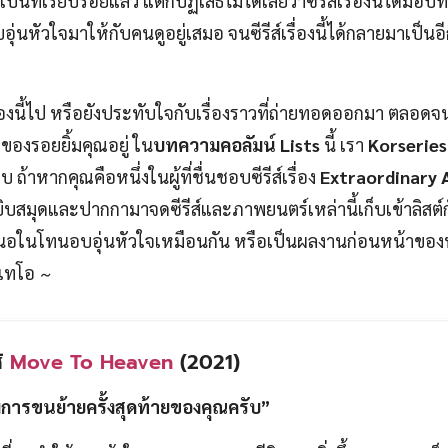
ี่เรียบร้อยแล้ว แต่ก็ปฏิเสธไม่ได้เลยว่าซีรีส์เรื่องนี้ได้มอบทั
่นหัวใจมาให้กับคนดูอยู่เสมอ จนซีรีส์เรื่องนี้ได้กลายมาเป็นอี
่องนี้ไป หรือยังประทับใจกับเรื่องราวที่ถ่ายทอดออกมา ตลอด
ลของรอยยิ้มคุณอยู่ ใน
บทความคอลัมน์ Lists
นี้ เรา
Korseries
 ถ้าหากคุณคือหนึ่งในผู้ที่ชื่นชอบซีรีส์เรื่อง
Extraordinary 
ิบสมุดและปากกามาจดซีรีส์และภาพยนตร์เหล่านี้เก็บเข้าลิสต์ก
ี่นำเสนอในโทนอบอุ่นหัวใจเหมือนกัน หรือเป็นผลงานก่อนหน้าของ
ังแทโอ
~
ส์
Move To Heaven
(2021)
่มการขนย้ายครั้งสุดท้ายของคุณครับ”