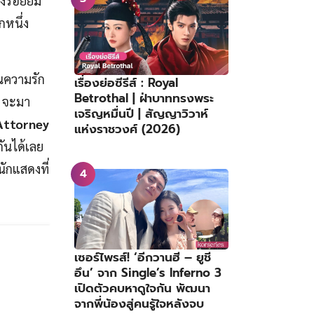
้งรอยยิ้ม
กหนึ่ง
จนความรัก
เรื่องย่อซีรีส์ : Royal
Betrothal | ฝ่าบาททรงพระ
จะมา
เจริญหมื่นปี | สัญญาวิวาห์
Attorney
แห่งราชวงศ์ (2026)
ันได้เลย
นักแสดงที่
เซอร์ไพรส์! ‘อีกวานฮี – ยูชี
อึน’ จาก Single’s Inferno 3
เปิดตัวคบหาดูใจกัน พัฒนา
จากพี่น้องสู่คนรู้ใจหลังจบ