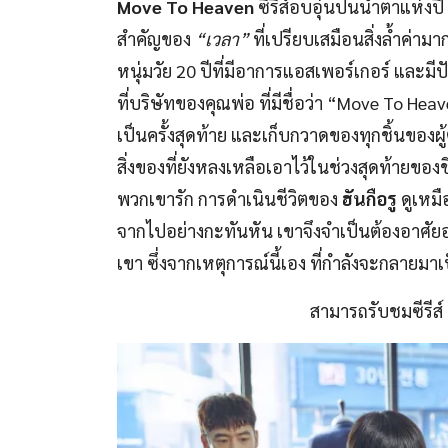
Move To Heaven
ซีรีส์อบอุ่นปนน้ำตาแห่งป
สำคัญของ
“เวลา”
ที่เปรียบเสมือนสิ่งล้ำค่าม
หนุ่มวัย 20 ปีที่มีอาการแอสเพอร์เกอร์ และม
ที่บริษัทของคุณพ่อ ที่มีชื่อว่า “Move To H
เป็นครั้งสุดท้าย และเก็บกวาดของทุกชิ้นของผู
สิ่งของที่ยังหลงเหลือเอาไว้ในช่วงสุดท้ายขอ
พวกเขารัก การดำเนินชีวิตของ
ฮันกือรู
ดูเหมื
จากไปอย่างกะทันหัน เขาจึงจำเป็นต้องอาศัยอ
เขา ซึ่งจากเหตุการณ์นี้เอง ที่กำลังจะกลายมา
สามารถรับชมซีรีส์