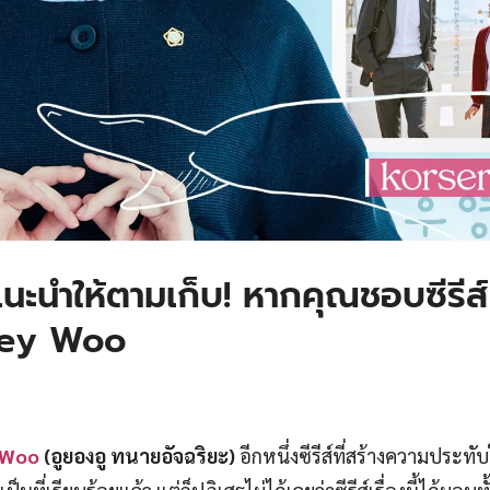
่แนะนำให้ตามเก็บ! หากคุณชอบซีรีส์
ney Woo
 Woo
(อูยองอู ทนายอัจฉริยะ)
อีกหนึ่งซีรีส์ที่สร้างความประทั