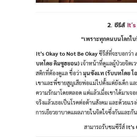
2. ซีรีส์
It’
“เพราะทุกคนบนโลกใบนี้
It’s Okay to Not Be Okay
ซีรีส์ที่จะบอกว่า
บทโดย คิมซูฮยอน)
เจ้าหน้าที่ดูแลผู้ป่วยจิต
สติกที่ต้องดูแล ชื่อว่า
มุนซังแท (รับบทโดย โ
เขาและพี่ชายสูญเสียพ่อแม่ไปตั้งแต่ยังเด็ก แ
ความรักมาโดยตลอด แต่แล้วเมื่อเขาได้มาเจอ
จริงแล้วเธอเป็นโรคต่อต้านสังคม และด้วยแรงด
การเยียวยาบาดแผลภายในจิตใจซึ่งกันและกัน
สามารถรับชมซีรีส์
It’s