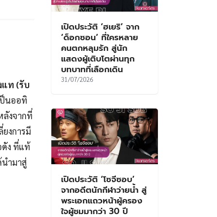
เปิดประวัติ ‘ฮเยริ’ จาก
‘ด็อกซอน’ ที่ใครหลาย
คนตกหลุมรัก สู่นัก
แสดงผู้เติบโตผ่านทุก
บทบาทที่เลือกเดิน
31/07/2026
งแท (รับ
เป็นออทิ
ลังจากที่
ี่ยงการมี
ัง ที่แท้
นำมาสู่
เปิดประวัติ ‘โซจีซอบ’
จากอดีตนักกีฬาว่ายน้ำ สู่
พระเอกแถวหน้าผู้ครอง
ใจผู้ชมมากว่า 30 ปี